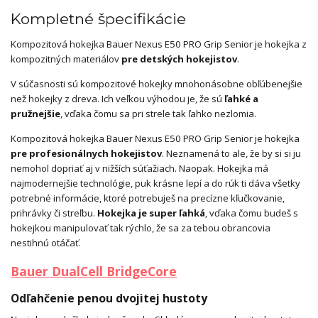
Kompletné špecifikácie
Kompozitová hokejka Bauer Nexus E50 PRO Grip Senior je hokejka z
kompozitných materiálov
pre detských hokejistov
.
V súčasnosti sú kompozitové hokejky mnohonásobne obľúbenejšie
než hokejky z dreva. Ich veľkou výhodou je, že sú
ľahké a
pružnejšie
, vďaka čomu sa pri strele tak ľahko nezlomia.
Kompozitová hokejka Bauer Nexus E50 PRO Grip Senior je hokejka
pre profesionálnych hokejistov
. Neznamená to ale, že by si si ju
nemohol dopriať aj v nižších súťažiach. Naopak. Hokejka má
najmodernejšie technológie, puk krásne lepí a do rúk ti dáva všetky
potrebné informácie, ktoré potrebuješ na precízne kľučkovanie,
prihrávky či streľbu.
Hokejka je super ľahká
, vďaka čomu budeš s
hokejkou manipulovať tak rýchlo, že sa za tebou obrancovia
nestihnú otáčať.
Bauer DualCell BridgeCore
Odľahčenie penou dvojitej hustoty