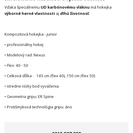
Vďaka špeciálnemu
UD karbónovému vláknu
má hokejka
výborné herné vlastnosti
aj
dlhú životnosť
.
Kompozitová hokejka - junior
• profesionálny hokej
• Modelový rad: Nexus
• Flex: 40 - 50
• Celková dĺžka : 145 cm (flex 40), 150 cm (flex 50)
• stredne nízky bod vyváženia
• Geometria gripu: ER Spine
• Protišmyková technológia gripu: áno