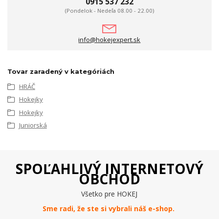
0915 537 232
(Pondelok - Nedeľa 08.00 - 22.00)
info@hokejexpert.sk
Tovar zaradený v kategóriách
HRÁČ
Hokejky
Hokejky
Juniorská
SPOĽAHLIVÝ INTERNETOVÝ
OBCHOD
Všetko pre HOKEJ
Sme radi, že ste si vybrali náš e-
shop
.