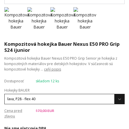
Kompozitová hokejka Bauer Nexus E50 PRO Grip
S24 ijunior
Kompozitová hokejka Bauer Nexus E50 PRO Grip Senior je hokejka z
kompozitných materiálov pre detských hokejistov. V súčasnosti sú
kompozitové hokejky ...
celý popis
Dostupnosť
skladom 12 ks
Hokejky BAUER
Cena pred
170,00 EUR
zľavou
Nie sme platcovia DPH