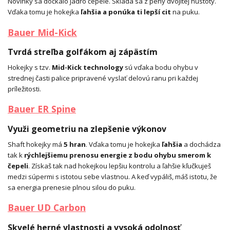
Novinky sa dočkalo jadro čepele. Skladá sa z peny dvojitej hustoty.
Vďaka tomu je hokejka
ľahšia a ponúka ti lepší cit
na puku.
Bauer Mid-Kick
Tvrdá streľba golfákom aj zápästím
Hokejky s tzv.
Mid-Kick technology
sú vďaka bodu ohybu v
strednej časti palice pripravené vyslať delovú ranu pri každej
príležitosti.
Bauer ER Spine
Využi geometriu na zlepšenie výkonov
Shaft hokejky má
5 hran
. Vďaka tomu je hokejka
ľahšia
a dochádza
tak k
rýchlejšiemu prenosu energie z bodu ohybu smerom k
čepeli
. Získaš tak nad hokejkou lepšiu kontrolu a ľahšie kľučkuješ
medzi súpermi s istotou sebe vlastnou. A keď vypáliš, máš istotu, že
sa energia prenesie plnou silou do puku.
Bauer UD Carbon
Skvelé herné vlastnosti a vysoká odolnosť