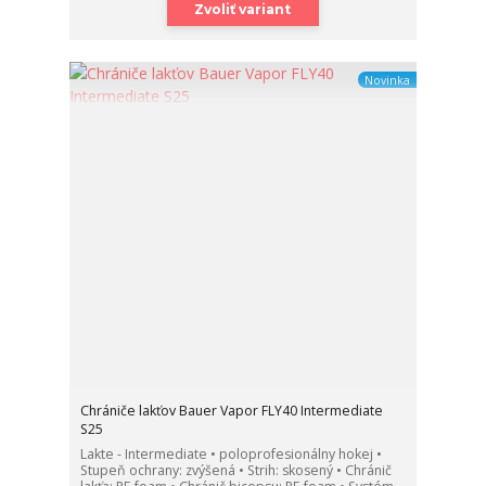
Zvoliť variant
Novinka
Chrániče lakťov Bauer Vapor FLY40 Intermediate
S25
Lakte - Intermediate • poloprofesionálny hokej •
Stupeň ochrany: zvýšená • Strih: skosený • Chránič