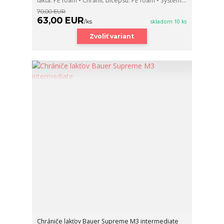
lakťa: PE foam • Chránič bicepsu: PE foam • Systém...
70,00 EUR
63,00 EUR
/
ks
skladom 10 ks
Zvoliť variant
Chrániče lakťov Bauer Supreme M3 intermediate