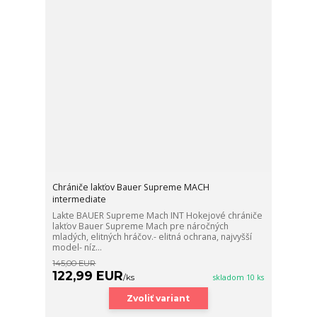
Chrániče lakťov Bauer Supreme MACH
intermediate
Lakte BAUER Supreme Mach INT Hokejové chrániče
lakťov Bauer Supreme Mach pre náročných
mladých, elitných hráčov.- elitná ochrana, najvyšší
model- níz...
145,00 EUR
122,99 EUR
/
ks
skladom 10 ks
Zvoliť variant