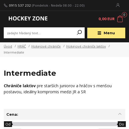
0915 537 232
(Pondelok - Nedeľa 08.00 - 22.00)
0
0,00 EUR
Menu
Úvod
HRÁČ
Hokejové chrániče
Hokejové chrániče lakťov
Intermediate
Intermediate
Chrániče lakťov
pre starších juniorov a hráčov s menšou
postavou, ideálny kompromis medzi JR a SR
Cena:
Od
Do