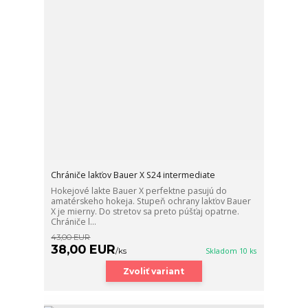
Chrániče lakťov Bauer X S24 intermediate
Hokejové lakte Bauer X perfektne pasujú do
amatérskeho hokeja. Stupeň ochrany lakťov Bauer
X je mierny. Do stretov sa preto púšťaj opatrne.
Chrániče l...
43,00 EUR
38,00 EUR
/
ks
Skladom 10 ks
Zvoliť variant