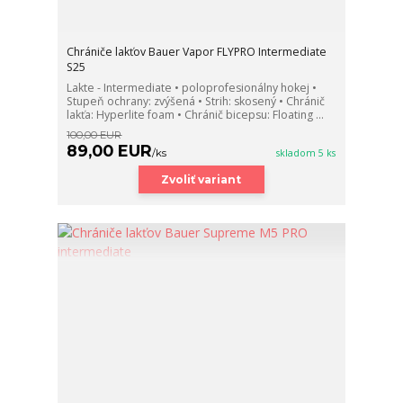
Chrániče lakťov Bauer Vapor FLYPRO Intermediate
S25
Lakte - Intermediate • poloprofesionálny hokej •
Stupeň ochrany: zvýšená • Strih: skosený • Chránič
lakťa: Hyperlite foam • Chránič bicepsu: Floating ...
100,00 EUR
89,00 EUR
/
ks
skladom 5 ks
Zvoliť variant