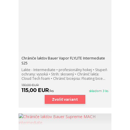
Chrániče lakťov Bauer Vapor FLYLITE Intermediate
S25
Lakte - Intermediate • profesionálny hokej • Stupeň
ochrany: vysoká • Strih: skosený • Chránič lakťa:
Cloud Tech foam • Chránič bicepsu: Floating bice...
130,00 EUR
115,00 EUR
/
ks
skladom 3 ks
Zvoliť variant