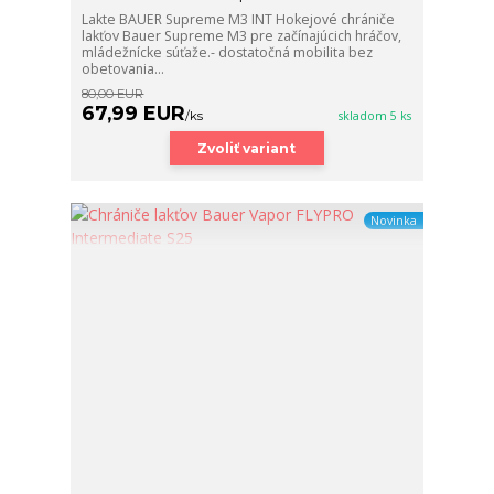
Lakte BAUER Supreme M3 INT Hokejové chrániče
lakťov Bauer Supreme M3 pre začínajúcich hráčov,
mládežnícke súťaže.- dostatočná mobilita bez
obetovania...
80,00 EUR
67,99 EUR
/
ks
skladom 5 ks
Zvoliť variant
Novinka