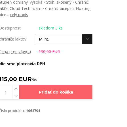
Stupeň ochrany: vysoká • Strih: skosený • Chránič
lakťa: Cloud Tech foam • Chránič bicepsu: Floating
bice...
celý popis
Dostupnosť
skladom 3 ks
chrániče lakťov
Cena pred zľavou
130,00 EUR
Nie sme platcovia DPH
115,00 EUR
/
ks
Pridať do košíka
Číslo produktu:
1064794