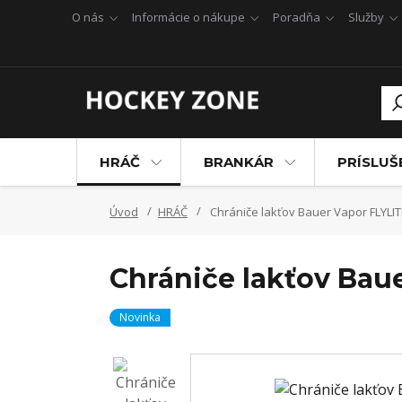
O nás
Informácie o nákupe
Poradňa
Služby
HRÁČ
BRANKÁR
PRÍSLU
Úvod
HRÁČ
Chrániče lakťov Bauer Vapor FLYLIT
Chrániče lakťov Bau
Novinka