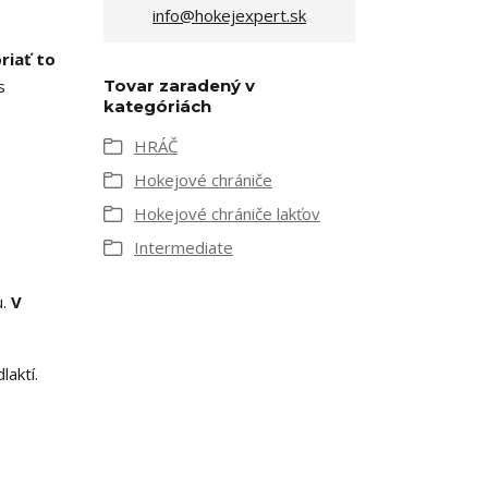
info@hokejexpert.sk
riať to
s
Tovar zaradený v
kategóriách
HRÁČ
Hokejové chrániče
Hokejové chrániče lakťov
Intermediate
u.
V
laktí.