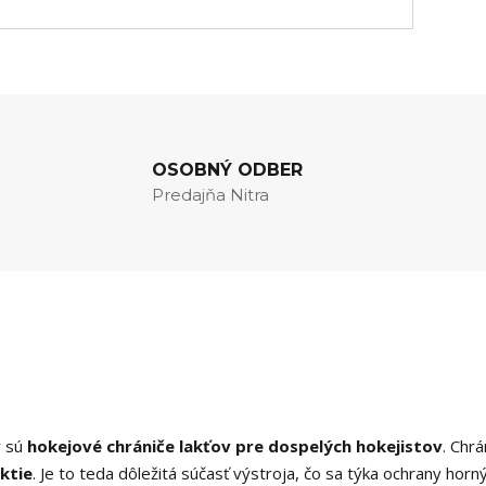
OSOBNÝ ODBER
Predajňa Nitra
r sú
hokejové chrániče lakťov pre dospelých hokejistov
. Chrá
aktie
. Je to teda dôležitá súčasť výstroja, čo sa týka ochrany horn