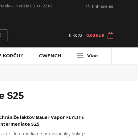
ndelok - Nedeľa 08.00 - 22.00)
Prihlásenie
0
ks
za
0,00 EUR
ť
E KORČUĽ
CWENCH
Viac
e S25
Chrániče lakťov Bauer Vapor FLYLITE
Intermediate S25
Lakte - Intermediate • profesionálny hokej •