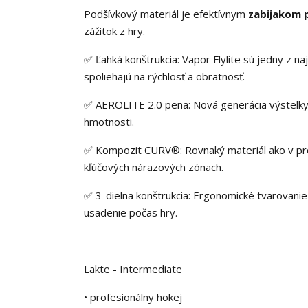
Podšívkový materiál je efektívnym
zabijakom 
zážitok z hry.
✅ Ľahká konštrukcia: Vapor Flylite sú jedny z na
spoliehajú na rýchlosť a obratnosť.
✅ AEROLITE 2.0 pena: Nová generácia výstelky 
hmotnosti.
✅ Kompozit CURV®: Rovnaký materiál ako v prof
kľúčových nárazových zónach.
✅ 3-dielna konštrukcia: Ergonomické tvarovanie
usadenie počas hry.
Lakte - Intermediate
• profesionálny hokej