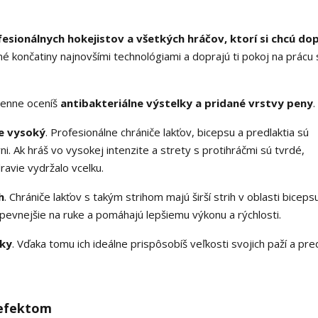
esionálnych hokejistov a všetkých hráčov, ktorí si chcú dop
né končatiny najnovšími technológiami a doprajú ti pokoj na prácu 
ždenne oceníš
antibakteriálne výstelky a pridané vrstvy peny
.
je vysoký
. Profesionálne chrániče lakťov, bicepsu a predlaktia sú
i. Ak hráš vo vysokej intenzite a strety s protihráčmi sú tvrdé,
ravie vydržalo vcelku.
h
. Chrániče lakťov s takým strihom majú širší strih v oblasti biceps
 pevnejšie na ruke a pomáhajú lepšiemu výkonu a rýchlosti.
sky
. Vďaka tomu ich ideálne prispôsobíš veľkosti svojich paží a pred
 efektom