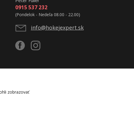
Peter Fulier
0915 537 232
(Pondelok - Nedeľa 08.00 - 22.00)
info@hokejexpert.sk
hli zobrazovať