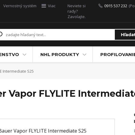
Vernostný systém
Viac
Neviete si
0915 537 232
(Po
rady?
Zavolajte.
Hľada
ŠENSTVO
NHL PRODUKTY
PROFILOVANI
E Intermediate S25
er Vapor FLYLITE Intermediat