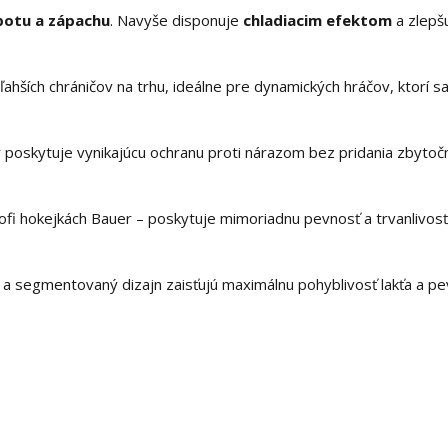
potu a zápachu
. Navyše disponuje
chladiacim efektom
a zlepšu
jľahších chráničov na trhu, ideálne pre dynamických hráčov, ktorí s
poskytuje vynikajúcu ochranu proti nárazom bez pridania zbytoč
i hokejkách Bauer – poskytuje mimoriadnu pevnosť a trvanlivosť
 a segmentovaný dizajn zaisťujú maximálnu pohyblivosť lakťa a p