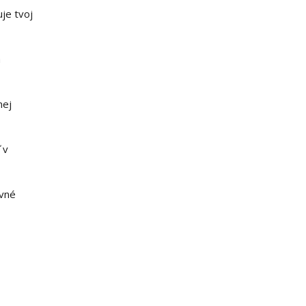
je tvoj
a
nej
 v
evné