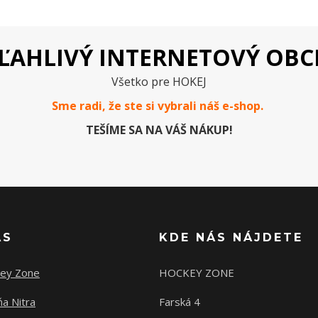
ĽAHLIVÝ INTERNETOVÝ OB
Všetko pre HOKEJ
Sme radi, že ste si vybrali náš e-
shop
.
TEŠÍME SA NA VÁŠ NÁKUP!
ÁS
KDE NÁS NÁJDETE
ey Zone
HOCKEY ZONE
a Nitra
Farská 4