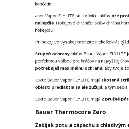
končatín.
auer Vapor FLYLITE sú chrániče lakťov
pre prof
najlepšie
. Hokejové chrániče lakťov chránia hor
hokejkou.
Pri hokeji vo vysokej intenzite niekoľkokrát tý
Stupeň ochrany
lakťov Bauer Vapor FLYLITE
perfektnou voľbou pre hráčov na najvyššej úrovn
potrebuješ maximálnu ochranu
, aby tvoje zd
Lakte Bauer Vapor FLYLITE majú
skosený stri
oblasti predlaktia sa ale zužujú
, a tým sedia
Lakte Bauer Vapor FLYLITE majú
2 pružné pá
Bauer Thermocore Zero
Zabijak potu a zápachu s chladivým