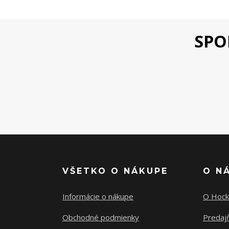
SPO
VŠETKO O NÁKUPE
O N
Informácie o nákupe
O Hock
Obchodné podmienky
Predajň