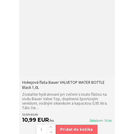
Hokejová fľaša Bauer VALVETOP WATER BOTTLE
Black 1,0L
Zostaňte hydratovaní pri cvičení s touto fľašou na
vodu Bauer Valve Top, doplnenú športovým
ventilom, vodným okienkom a kapacitou 0,95 litra.
Táto čie...
12,95 EUR
10,99 EUR
/
ks
Skladom 16 ks
Pridať do košíka