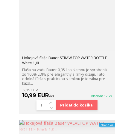
Hokejová fľaša Bauer STRAW TOP WATER BOTTLE
White 1,0L
Fľaša na vodu Bauer 0,95 l so slamou je vyrobená
zo 100% LDPE pre elegantný a ľahký dizajn. Táto
odolná fľaša s praktickou slamkou je ideálna pre
každ...
12,95 EUR
10,99 EUR
/
ks
Skladom 17 ks
Pridať do košíka
Novinka