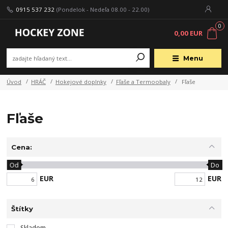
0915 537 232
(Pondelok - Nedeľa 08.00 - 22.00)
0
0,00 EUR
Menu
Úvod
HRÁČ
Hokejové doplnky
Fľaše a Termoobaly
Fľaše
Fľaše
Cena:
Od
Do
EUR
EUR
Štítky
Skladom