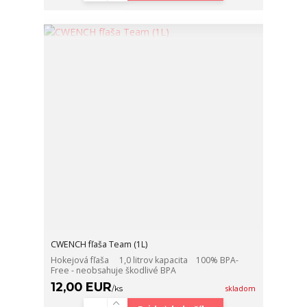
CWENCH fľaša Team (1L)
Hokejová fľaša 1,0 litrov kapacita 100% BPA-
Free - neobsahuje škodlivé BPA
12,00 EUR
/
ks
skladom