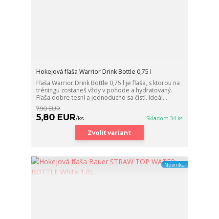
Hokejová fľaša Warrior Drink Bottle 0,75 l
Fľaša Warrior Drink Bottle 0,75 l je fľaša, s ktorou na
tréningu zostaneš vždy v pohode a hydratovaný.
Fľaša dobre tesní a jednoducho sa čistí. Ideál...
7,90 EUR
5,80 EUR
/
ks
Skladom 34 ks
Zvoliť variant
Novinka