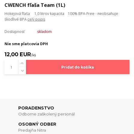
CWENCH fľaša Team (1L)
Hokejová fľaša 1,0 litrov kapacita 100% BPA-Free - neobsahuje
škodlivé BPA
celý popis
Dostupnosť
skladom
Nie sme platcovia DPH
12,00 EUR
/
ks
Pridať do košíka
PORADENSTVO
Odborne zaškolený personál
OSOBNÝ ODBER
Predajňa Nitra