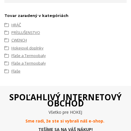
Tovar zaradený v kategóriách
HRÁČ
PRÍSLUŠENSTVO
CWENCH
Hokejové doplnky
Fľaše a Termoobaly
Fľaše a Termoobaly
Fľaše
SPOĽAHLIVÝ INTERNETOVÝ
OBCHOD
Všetko pre HOKEJ
Sme radi, že ste si vybrali náš e-
shop
.
TEŠÍME SA NA VÁŠ NÁKUP!