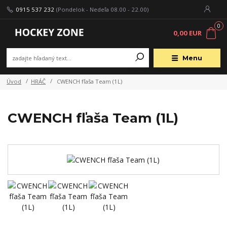
0915 537 232
(Pondelok - Nedeľa 08.00 - 22.00)
0
0,00 EUR
Menu
Úvod
HRÁČ
CWENCH fľaša Team (1L)
CWENCH fľaša Team (1L)