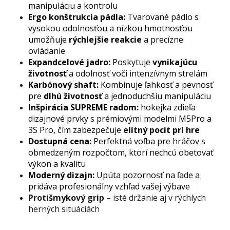
manipuláciu a kontrolu
Ergo konštrukcia pádla:
Tvarované pádlo s
vysokou odolnosťou a nízkou hmotnosťou
umožňuje
rýchlejšie reakcie
a precízne
ovládanie
Expandcelové jadro:
Poskytuje
vynikajúcu
životnosť
a odolnosť voči intenzívnym strelám
Karbónový shaft:
Kombinuje ľahkosť a pevnosť
pre
dlhú životnosť
a jednoduchšiu manipuláciu
Inšpirácia SUPREME radom:
hokejka zdieľa
dizajnové prvky s prémiovými modelmi M5Pro a
3S Pro, čím zabezpečuje
elitný pocit pri hre
Dostupná cena:
Perfektná voľba pre hráčov s
obmedzeným rozpočtom, ktorí nechcú obetovať
výkon a kvalitu
Moderný dizajn:
Upúta pozornosť na ľade a
pridáva profesionálny vzhľad vašej výbave
Protišmykový grip
– isté držanie aj v rýchlych
herných situáciách