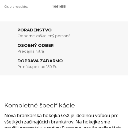
Číslo produktu:
1061655
PORADENSTVO
Odborne zaškolený personál
OSOBNÝ ODBER
Predajňa Nitra
DOPRAVA ZADARMO
Pri nákupe nad 150 Eur
Kompletné špecifikácie
Nová brankárska hokejka GSX je ideálnou voľbou pre
všetkých začínajúcich brankárov. Na hokejke sme
použili geometriu z rodiny Supreme, pre čo najlepší cit.