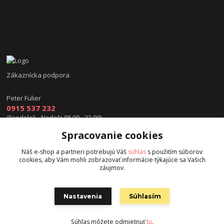
Zákaznícka podpora
Peter Fulier
0915 537 232
(Pondelok - Nedeľa 08.00 - 22.00)
Spracovanie cookies
info@hokejexpert.sk
Náš e-shop a partneri potrebujú Váš
súhlas
s použitím súborov
cookies, aby Vám mohli zobrazovať informácie týkajúce sa Vašich
záujmov.
Nastavenia
Súhlasím
Copyright © 2015 hokejexpert.sk
Súhlas môžete odmietnuť
tu
.