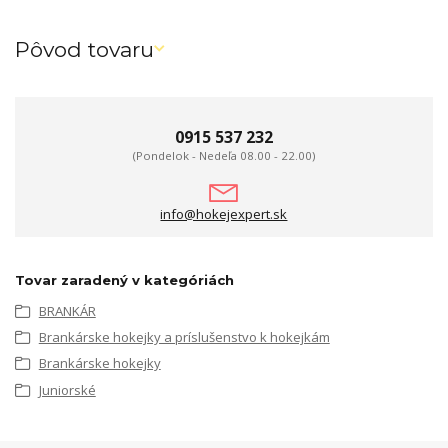
Pôvod tovaru
0915 537 232
(Pondelok - Nedeľa 08.00 - 22.00)
info@hokejexpert.sk
Tovar zaradený v kategóriách
BRANKÁR
Brankárske hokejky a príslušenstvo k hokejkám
Brankárske hokejky
Juniorské