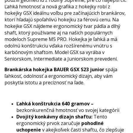
Ľahká hmotnosť a nová grafika z hokejky robí z
hokejky GSX ideálnu voľbu pre začínajúcich brankárov,
ktorí hľadajú spoľahlivú hokejku za férovú cenu. Na
hokejke GSX nájdeme ergonomický tvar pádla a dlhý
shaft, ktorý používame aj na našich populárnych
modeloch Supreme M5 PRO. Hokejka je ľahká a má
odolnú konštrukciu vďaka rozšírenému vnútru s
karbónovým shaftom. Model GSX sa vyrába v
Seniorskom, Intermediate a Juniorskom prevedení.
Brankárska hokejka BAUER GSX S23 junior
spája
ľahkosť, odolnosť a ergonomický dizajn, aby vám
poskytla istotu a precíznosť na ľade.
Ľahká konštrukcia 640 gramov –
bezkonkurenčná hmotnosť vo svojej kategórii
Dvojitý konkávny dizajn shaftu:
Tento
ergonomický prvok zaručuje
pohodlné
uchopenie
v akejkoľvek časti shaftu, čo zlepšuje