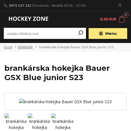
0915 537 232
(Pondelok - Nedeľa 08.00 - 22.00)
0
0,00 EUR
Menu
Úvod
BRANKÁR
brankárska hokejka Bauer GSX Blue junior S23
brankárska hokejka Bauer
GSX Blue junior S23