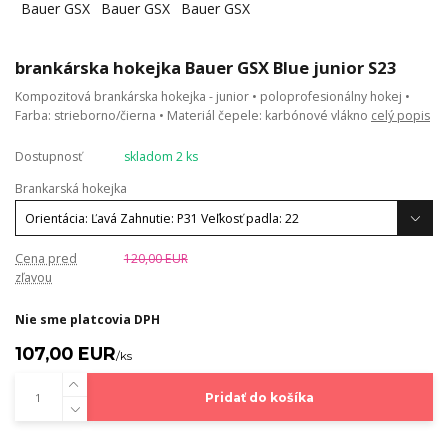
brankárska hokejka Bauer GSX Blue junior S23
Kompozitová brankárska hokejka - junior • poloprofesionálny hokej •
Farba: strieborno/čierna • Materiál čepele: karbónové vlákno
celý popis
Dostupnosť
skladom 2 ks
Brankarská hokejka
Cena pred
120,00 EUR
zľavou
Nie sme platcovia DPH
107,00 EUR
/
ks
Pridať do košíka