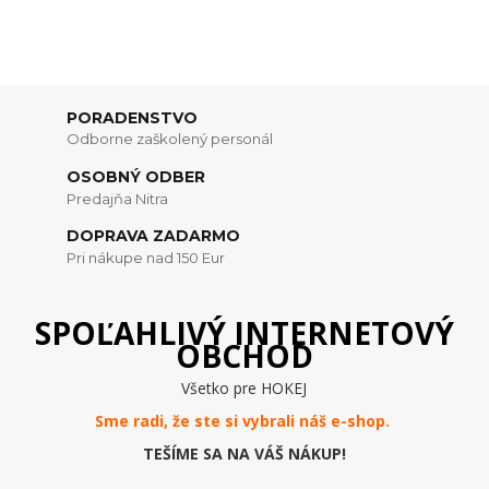
PORADENSTVO
Odborne zaškolený personál
OSOBNÝ ODBER
Predajňa Nitra
DOPRAVA ZADARMO
Pri nákupe nad 150 Eur
SPOĽAHLIVÝ INTERNETOVÝ
OBCHOD
Všetko pre HOKEJ
Sme radi, že ste si vybrali náš e-
shop
.
TEŠÍME SA NA VÁŠ NÁKUP!