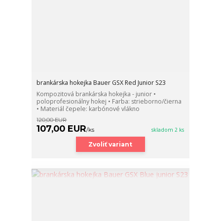
brankárska hokejka Bauer GSX Red Junior S23
Kompozitová brankárska hokejka - junior •
poloprofesionálny hokej • Farba: strieborno/čierna
• Materiál čepele: karbónové vlákno
120,00 EUR
107,00 EUR
/
ks
skladom 2 ks
Zvoliť variant