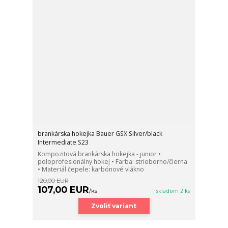
brankárska hokejka Bauer GSX Silver/black
Intermediate S23
Kompozitová brankárska hokejka - junior •
poloprofesionálny hokej • Farba: strieborno/čierna
• Materiál čepele: karbónové vlákno
120,00 EUR
107,00 EUR
/
ks
skladom 2 ks
Zvoliť variant