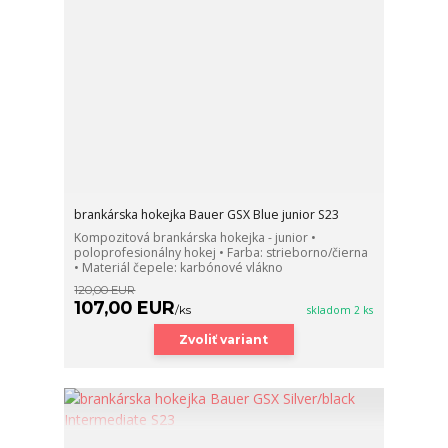
brankárska hokejka Bauer GSX Blue junior S23
Kompozitová brankárska hokejka - junior •
poloprofesionálny hokej • Farba: strieborno/čierna
• Materiál čepele: karbónové vlákno
120,00 EUR
107,00 EUR
/
ks
skladom 2 ks
Zvoliť variant