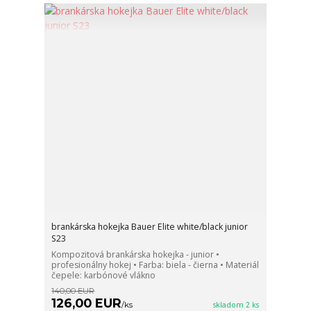
brankárska hokejka Bauer Elite white/black junior
S23
Kompozitová brankárska hokejka - junior •
profesionálny hokej • Farba: biela - čierna • Materiál
čepele: karbónové vlákno
140,00 EUR
126,00 EUR
/
ks
skladom 2 ks