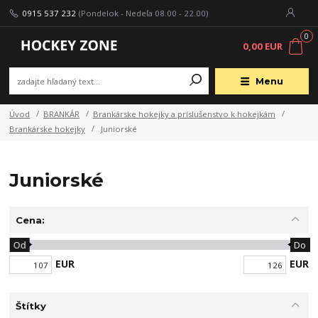
0915 537 232
(Pondelok - Nedeľa 08.00 - 22.00)
0
0,00 EUR
Menu
Úvod
BRANKÁR
Brankárske hokejky a príslušenstvo k hokejkám
Brankárske hokejky
Juniorské
Juniorské
Cena:
Od
Do
EUR
EUR
Štítky