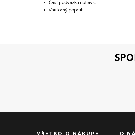
Časť podväzku nohavíc
Vnútorný popruh
SPO
VŠETKO O NÁKUPE
O N