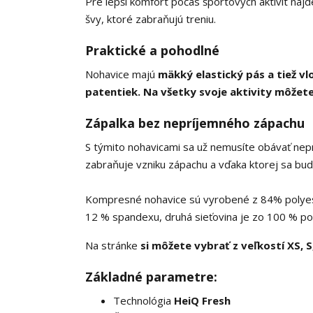
Pre lepší komfort počas športových aktivít nájde
švy, ktoré zabraňujú treniu.
Praktické a pohodlné
Nohavice majú
mäkký elastický pás a tiež vl
patentiek. Na všetky svoje aktivity môžete
Zápalka bez nepríjemného zápachu
S týmito nohavicami sa už nemusíte obávať nep
zabraňuje vzniku zápachu a vďaka ktorej sa budet
Kompresné nohavice sú vyrobené z 84% polyest
12 % spandexu, druhá sieťovina je zo 100 % po
Na stránke
si môžete vybrať z veľkostí XS, S,
Základné parametre:
Technológia
HeiQ Fresh