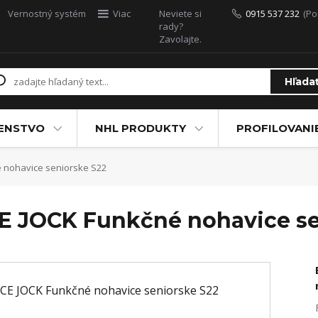
Vernostný systém
Viac
Neviete si
0915 537 232
(Po
rady?
Zavolajte.
Hľada
ŠENSTVO
NHL PRODUKTY
PROFILOVANI
nohavice seniorske S22
JOCK Funkčné nohavice se