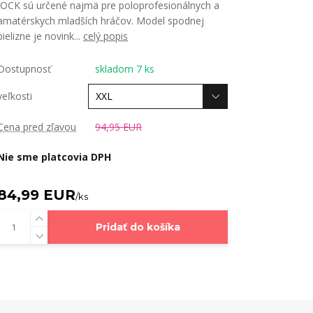
JOCK sú určené najmä pre poloprofesionálnych a
amatérskych mladších hráčov. Model spodnej
bielizne je novink...
celý popis
Dostupnosť
skladom 7 ks
veľkosti
Cena pred zľavou
94,95 EUR
Nie sme platcovia DPH
84,99 EUR
/
ks
Pridať do košíka