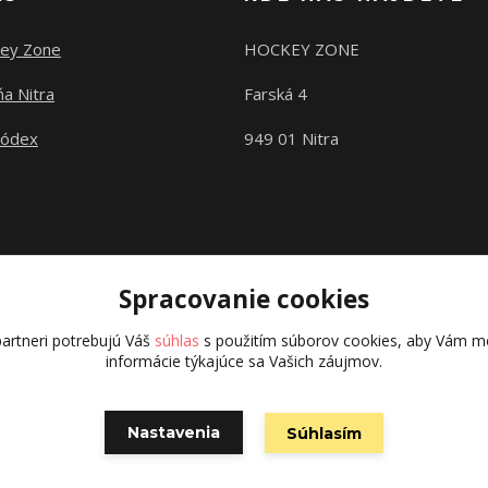
ey Zone
HOCKEY ZONE
a Nitra
Farská 4
kódex
949 01 Nitra
Spracovanie cookies
artneri potrebujú Váš
súhlas
s použitím súborov cookies, aby Vám mo
informácie týkajúce sa Vašich záujmov.
Copyright © 2015 hokejexpert.sk
Nastavenia
Súhlasím
Vytvorené na
Eshop-rychlo.sk