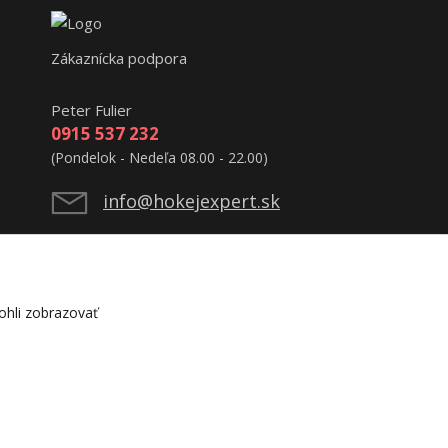
Zákaznícka podpora
Peter Fulier
0915 537 232
(Pondelok - Nedeľa 08.00 - 22.00)
info@hokejexpert.sk
hli zobrazovať