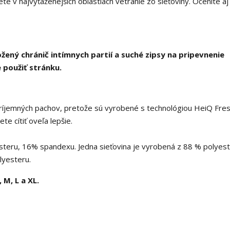
te v najvyťaženejších oblastiach vetranie zo sieťoviny. Oceníte aj
ožený chránič intímnych partií a suché zipsy na pripevnenie
 použiť stránku.
ríjemných pachov, pretože sú vyrobené s technológiou HeiQ Fres
e cítiť oveľa lepšie.
eru, 16% spandexu. Jedna sieťovina je vyrobená z 88 % polyest
lyesteru.
 M, L a XL.