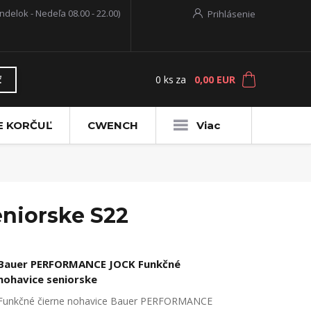
ndelok - Nedeľa 08.00 - 22.00)
Prihlásenie
0
ks
za
0,00 EUR
ť
E KORČUĽ
CWENCH
Viac
niorske S22
Bauer PERFORMANCE JOCK Funkčné
nohavice seniorske
Funkčné čierne nohavice Bauer PERFORMANCE