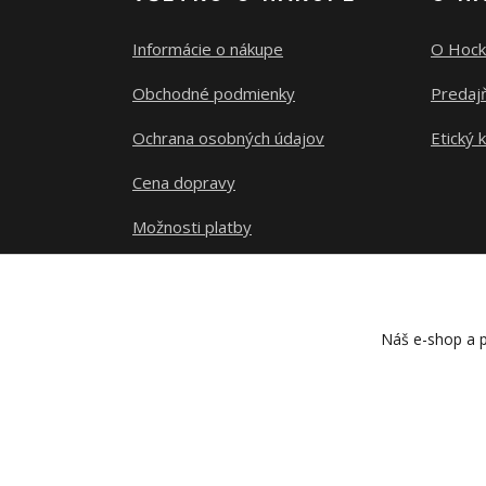
Informácie o nákupe
O Hock
Obchodné podmienky
Predajň
Ochrana osobných údajov
Etický 
Cena dopravy
Možnosti platby
Sledovanie zásielky
Náš e-shop a p