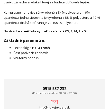
vzniku zápachu a vďaka ktorej sa budete cítiť oveľa lepšie.
Kompresné nohavice sú vyrobené z 84% polyesteru, 16%
spandexu. Jedna sieťovina je vyrobená z 88 % polyesteru a 12 %
spandexu, druhá sieťovina je zo 100 % polyesteru.
Na stránke
si môžete vybrať z veľkostí XS, S, M, L a XL.
Základné parametre:
Technológia
HeiQ Fresh
Časť podväzku nohavíc
Vnútorný popruh
0915 537 232
(Pondelok - Nedeľa 08.00 - 22.00)
info@hokejexpert.sk