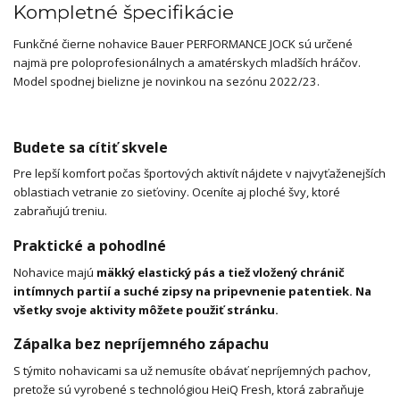
Kompletné špecifikácie
Funkčné čierne nohavice Bauer PERFORMANCE JOCK sú určené
najmä pre poloprofesionálnych a amatérskych mladších hráčov.
Model spodnej bielizne je novinkou na sezónu 2022/23.
Budete sa cítiť skvele
Pre lepší komfort počas športových aktivít nájdete v najvyťaženejších
oblastiach vetranie zo sieťoviny. Oceníte aj ploché švy, ktoré
zabraňujú treniu.
Praktické a pohodlné
Nohavice majú
mäkký elastický pás a tiež vložený chránič
intímnych partií a suché zipsy na pripevnenie patentiek. Na
všetky svoje aktivity môžete použiť stránku.
Zápalka bez nepríjemného zápachu
S týmito nohavicami sa už nemusíte obávať nepríjemných pachov,
pretože sú vyrobené s technológiou HeiQ Fresh, ktorá zabraňuje