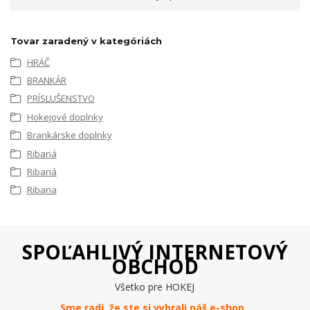
Tovar zaradený v kategóriách
HRÁČ
BRANKÁR
PRÍSLUŠENSTVO
Hokejové doplnky
Brankárske doplnky
Ribaná
Ribaná
Ribana
SPOĽAHLIVÝ INTERNETOVÝ
OBCHOD
Všetko pre HOKEJ
Sme radi, že ste si vybrali náš e-
shop
.