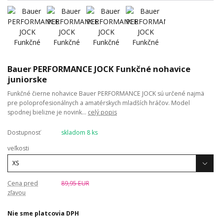
Bauer PERFORMANCE JOCK Funkčné nohavice
juniorske
Funkčné čierne nohavice Bauer PERFORMANCE JOCK sú určené najmä
pre poloprofesionálnych a amatérskych mladších hráčov. Model
spodnej bielizne je novink...
celý popis
Dostupnosť
skladom 8 ks
veľkosti
Cena pred
89,95 EUR
zľavou
Nie sme platcovia DPH