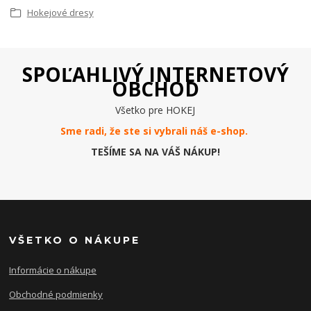
Hokejové dresy
SPOĽAHLIVÝ INTERNETOVÝ
OBCHOD
Všetko pre HOKEJ
Sme radi, že ste si vybrali náš e-
shop
.
TEŠÍME SA NA VÁŠ NÁKUP!
VŠETKO O NÁKUPE
Informácie o nákupe
Obchodné podmienky