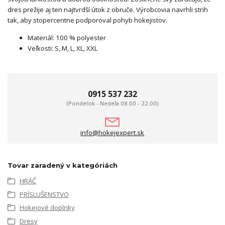
dres prežije aj ten najtvrdší útok z obruče. Výrobcovia navrhli strih
tak, aby stopercentne podporoval pohyb hokejistov.
Materiál: 100 % polyester
Veľkosti: S, M, L, XL, XXL
0915 537 232
(Pondelok - Nedeľa 08.00 - 22.00)
info@hokejexpert.sk
Tovar zaradený v kategóriách
HRÁČ
PRÍSLUŠENSTVO
Hokejové doplnky
Dresy