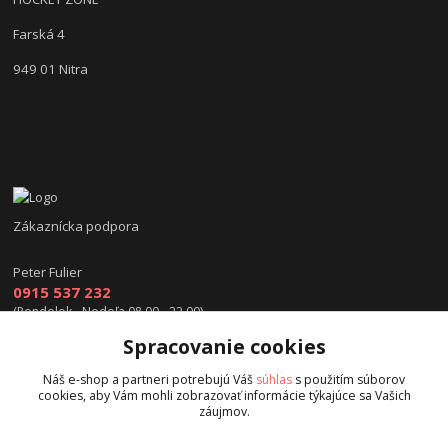
Farská 4
949 01 Nitra
Zákaznícka podpora
Peter Fulier
0915 537 232
(Pondelok - Nedeľa 08.00 - 22.00)
Spracovanie cookies
info@hokejexpert.sk
Náš e-shop a partneri potrebujú Váš
súhlas
s použitím súborov
cookies, aby Vám mohli zobrazovať informácie týkajúce sa Vašich
záujmov.