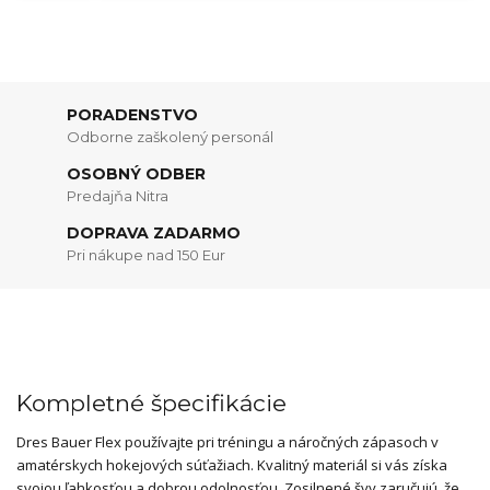
PORADENSTVO
Odborne zaškolený personál
OSOBNÝ ODBER
Predajňa Nitra
DOPRAVA ZADARMO
Pri nákupe nad 150 Eur
Kompletné špecifikácie
Dres Bauer Flex používajte pri tréningu a náročných zápasoch v
amatérskych hokejových súťažiach. Kvalitný materiál si vás získa
svojou ľahkosťou a dobrou odolnosťou. Zosilnené švy zaručujú, že