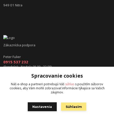
949 01 Nitra
Zákaznícka podpora
Peter Fulier
0915 537 232
(Pondelok - Nedeľa 08.00 - 22.00)
Spracovanie cookies
info@hokejexpert.sk
Náš e-shop a partneri potrebujú Váš
súhlas
s použitím súborov
cookies, aby Vám mohli zobrazovať informácie týkajúce sa Vašich
záujmov.
Nastavenia
Súhlasím
Copyright © 2015 hokejexpert.sk