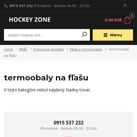
0915 537 232
(Pondelok - Nedeľa 08.00 - 22.00)
0
0,00 EUR
Menu
Úvod
HRÁČ
Hokejové doplnky
Fľaše a Termoobaly
termoobaly
na fľašu
termoobaly na fľašu
V tejto kategórii nebol nájdený žiadny tovar.
0915 537 232
(Pondelok - Nedeľa 08.00 - 22.00)