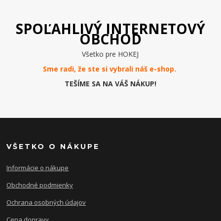
SPOĽAHLIVÝ INTERNETOVÝ
OBCHOD
Všetko pre HOKEJ
Sme radi, že ste si vybrali náš e-
shop
.
TEŠÍME SA NA VÁŠ NÁKUP!
VŠETKO O NÁKUPE
Informácie o nákupe
Obchodné podmienky
Ochrana osobných údajov
Cena dopravy