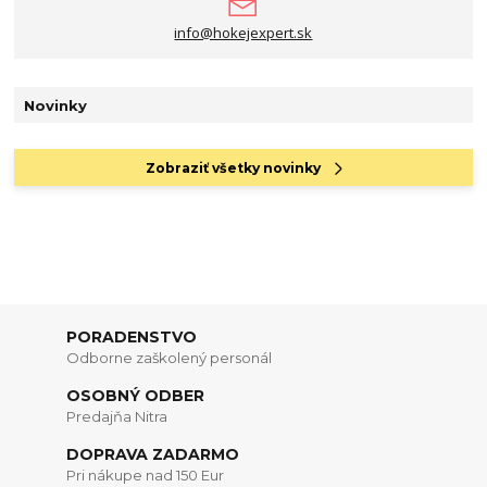
info@hokejexpert.sk
Novinky
Zobraziť všetky novinky
PORADENSTVO
Odborne zaškolený personál
OSOBNÝ ODBER
Predajňa Nitra
DOPRAVA ZADARMO
Pri nákupe nad 150 Eur