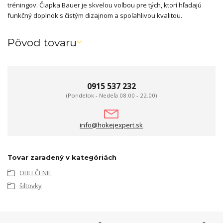
tréningov. Čiapka Bauer je skvelou voľbou pre tých, ktorí hľadajú
funkčný doplnok s čistým dizajnom a spoľahlivou kvalitou.
Pôvod tovaru
0915 537 232
(Pondelok - Nedeľa 08.00 - 22.00)
info@hokejexpert.sk
Tovar zaradený v kategóriách
OBLEČENIE
šiltovky