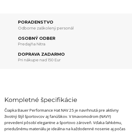
PORADENSTVO
Odborne zaškolený personál
OSOBNÝ ODBER
Predajňa Nitra
DOPRAVA ZADARMO
Pri nákupe nad 150 Eur
Kompletné špecifikácie
Čiapka Bauer Performance Hat NAV 25 je navrhnutá pre aktívny
životný štýl športovcov aj fanúšikov. V tmavomodrom (NAVY)
prevedení pôsobí elegantne a športovo zároveň. Vďaka ľahkému,
priedušnému materiálu je ideálna na každodenné nosenie aj počas