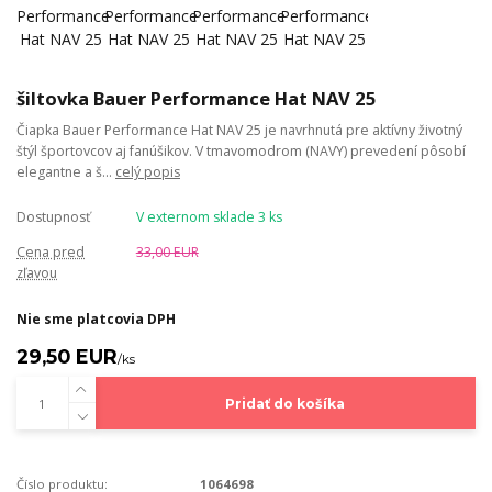
šiltovka Bauer Performance Hat NAV 25
Čiapka Bauer Performance Hat NAV 25 je navrhnutá pre aktívny životný
štýl športovcov aj fanúšikov. V tmavomodrom (NAVY) prevedení pôsobí
elegantne a š...
celý popis
Dostupnosť
V externom sklade 3 ks
Cena pred
33,00 EUR
zľavou
Nie sme platcovia DPH
29,50 EUR
/
ks
Pridať do košíka
Číslo produktu:
1064698