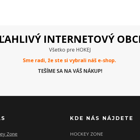
ĽAHLIVÝ INTERNETOVÝ OB
Všetko pre HOKEJ
Sme radi, že ste si vybrali náš e-
shop
.
TEŠÍME SA NA VÁŠ NÁKUP!
ÁS
KDE NÁS NÁJDETE
ey Zone
HOCKEY ZONE