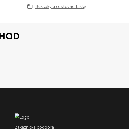
Ruksaky a cestovné tašky
CHOD
Zákaznícka podpora