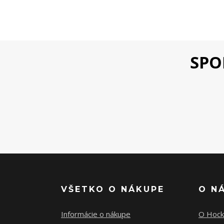
SPO
VŠETKO O NÁKUPE
O N
Informácie o nákupe
O Hock