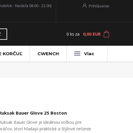
ndelok - Nedeľa 08.00 - 22.00)
Prihlásenie
0
ks
za
0,00 EUR
ť
E KORČUĽ
CWENCH
Viac
Ruksak Bauer Glove 25 Boston
Ruksak Bauer Glove je ideálnou voľbou pre
hráčov, ktorí hľadajú praktické a štýlové riešenie