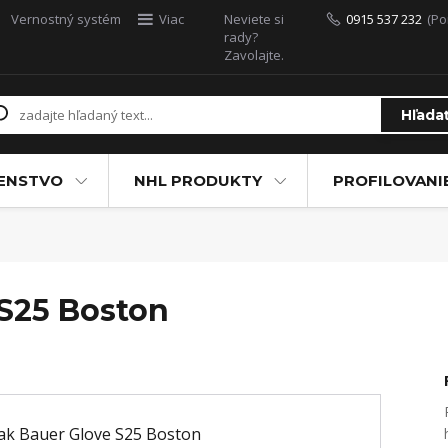
Vernostný systém
Viac
Neviete si
0915 537 232
(Po
rady?
Zavolajte.
Hľada
ŠENSTVO
NHL PRODUKTY
PROFILOVANI
S25 Boston