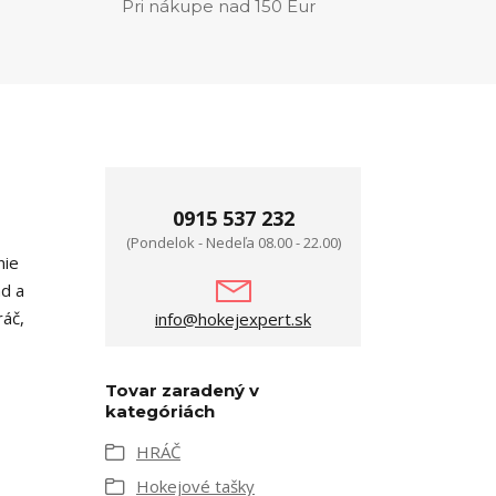
Pri nákupe nad 150 Eur
0915 537 232
(Pondelok - Nedeľa 08.00 - 22.00)
nie
ad a
ráč,
info@hokejexpert.sk
Tovar zaradený v
kategóriách
HRÁČ
Hokejové tašky