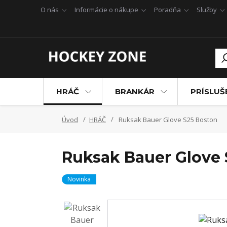
O nás
Informácie o nákupe
Poradňa
Služby
HRÁČ
BRANKÁR
PRÍSLU
Úvod
HRÁČ
Ruksak Bauer Glove S25 Boston
Ruksak Bauer Glove 
Novinka