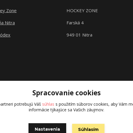
ey Zone
HOCKEY ZONE
a Nitra
Farská 4
kódex
949 01 Nitra
Spracovanie cookies
artneri potrebujú Váš
súhlas
s použitím súborov cookies, aby Vám mo
informácie týkajúce sa Vašich záujmov.
Copyright © 2015 hokejexpert.sk
Vytvorené na
Eshop-rychlo.sk
Nastavenia
Súhlasím