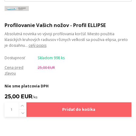
Profilovanie Vašich nožov - Profil ELLIPSE
Absolutná novinka vo vývoji profilovania korčúľ. Miesto použitia
klasických kruhových radiusov rôznych veľkostí sa použiva elipsa, preto
je dosiahnu...
celý popis
Dostupnosť
Skladom 998 ks
Cena pred
25,00 EUR
zľavou
Nie sme platcovia DPH
25,00 EUR
/
ks
Pridať do košíka