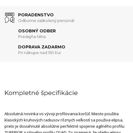
PORADENSTVO
Odborne zaškolený personál
OSOBNÝ ODBER
Predajňa Nitra
DOPRAVA ZADARMO
Pri nákupe nad 150 Eur
Kompletné špecifikácie
Absolutná novinka vo vývoji profilovania korčúľ. Miesto použitia
klasických kruhových radiusov rôznych veľkostí sa použiva elipsa,
preto je dosiahnuté absolútne perfektné spojenie agilného profilu
ZUPERIOR a silového profilu QUAD. To znamená, že všetky elipsy