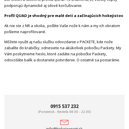
podporujú dynamické aj silové korčuľovanie.
Profil QUAD je vhodný pre malé deti a začínajúcich hokejistov
.
Ak nie ste z NR a okolia, pošlite Vaše nože k nám a my ich obratom
pošleme naprofilované.
Môžete využit aj našu službu odovzdanie v PACKETE, kde nože
zabalíte do krabičky, odnesiete na akúkoľvek pobočku Packety. My
Vám poskytneme heslo, ktoré zadáte na pobočke Packety,
odovzdáte balík a dostanete potvrdenie. O ostatné sa postaráme.
0915 537 232
(Pondelok - Nedeľa 08.00 - 22.00)
info@hokejexpert.sk