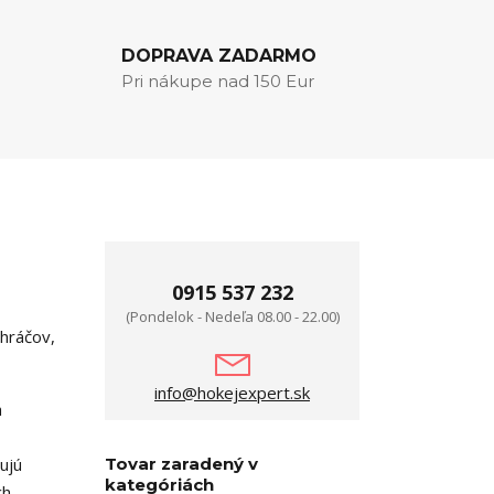
DOPRAVA ZADARMO
Pri nákupe nad 150 Eur
0915 537 232
(Pondelok - Nedeľa 08.00 - 22.00)
hráčov,
info@hokejexpert.sk
a
ujú
Tovar zaradený v
kategóriách
h.