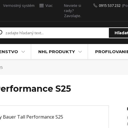
Vernostný systém
Viac
Neviete si
0915 537 232
(Po
rady?
Zavolajte.
Hľada
ŠENSTVO
NHL PRODUKTY
PROFILOVANI
25
Performance S25