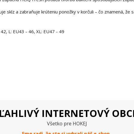
nuje sklz a zabraňuje krúteniu ponožky v korčuli – čo znamená, že 
 42, L: EU43 - 46, XL: EU47 - 49
ĽAHLIVÝ INTERNETOVÝ OB
Všetko pre HOKEJ
Sme radi, že ste si vybrali náš e-
shop
.