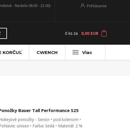
ndelok - Nedeľa 08.00 - 22.00)
Prihlásenie
0
ks
za
0,00 EUR
ť
E KORČUĽ
CWENCH
Viac
Ponožky Bauer Tall Performance S25
Hokejové ponožky - Senior • pod kolenom •
Pohlavie: unisex • Farba: šedá • Materiál: 2 %