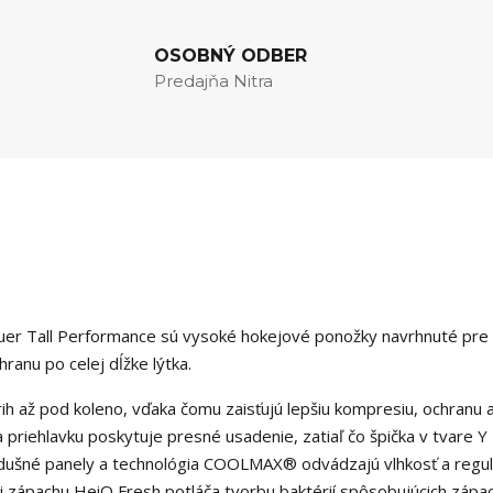
OSOBNÝ ODBER
Predajňa Nitra
uer Tall Performance sú vysoké hokejové ponožky navrhnuté pre 
ranu po celej dĺžke lýtka.
ih až pod koleno, vďaka čomu zaisťujú lepšiu kompresiu, ochranu 
a priehlavku poskytuje presné usadenie, zatiaľ čo špička v tvare Y
riedušné panely a technológia COOLMAX® odvádzajú vlhkosť a regul
i zápachu HeiQ Fresh potláča tvorbu baktérií spôsobujúcich zápac