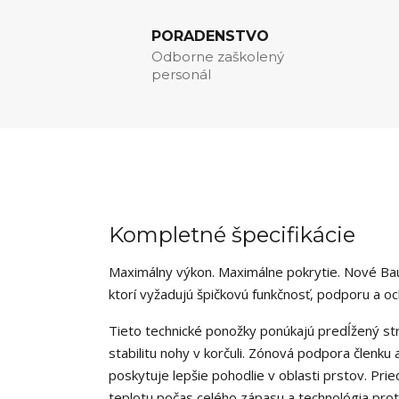
PORADENSTVO
Odborne zaškolený
personál
Kompletné špecifikácie
Maximálny výkon. Maximálne pokrytie. Nové Ba
ktorí vyžadujú špičkovú funkčnosť, podporu a och
Tieto technické ponožky ponúkajú predĺžený str
stabilitu nohy v korčuli. Zónová podpora členku 
poskytuje lepšie pohodlie v oblasti prstov. P
teplotu počas celého zápasu a technológia prot