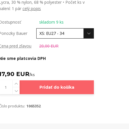
Lycra, 30 % nylon, 68 % polyester • Počet ks v
balení: 1 pár
celý popis
Dostupnosť
skladom 9 ks
Ponozky Bauer
Cena pred zľavou
20,00 EUR
Nie sme platcovia DPH
17,90 EUR
/
ks
Pridať do košíka
Číslo produktu:
1065352