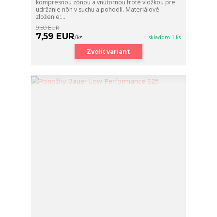
kompresnou zónou a vnútornou froté vložkou pre
udržanie nôh v suchu a pohodlí. Materiálové
zloženie:...
9,50 EUR
7,59 EUR
/
ks
skladom 1 ks
Zvoliť variant