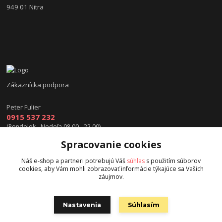
949 01 Nitra
Zákaznícka podpora
Peter Fulier
0915 537 232
(Pondelok - Nedeľa 08.00 - 22.00)
Spracovanie cookies
info@hokejexpert.sk
Náš e-shop a partneri potrebujú Váš
súhlas
s použitím súborov
cookies, aby Vám mohli zobrazovať informácie týkajúce sa Vašich
záujmov.
Nastavenia
Súhlasím
Copyright © 2015 hokejexpert.sk