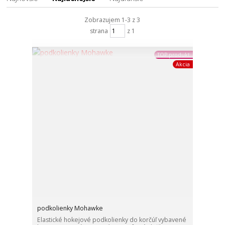
Zobrazujem 1-3 z 3
strana
z 1
TOP produkt
Akcia
podkolienky Mohawke
Elastické hokejové podkolienky do korčúľ vybavené