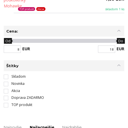
skladom 1 ks
TOP produkt
Akcia
Cena:
Od
Do
EUR
EUR
Štítky
Skladom
Novinka
Akcia
Doprava ZADARMO
TOP produkt
Najnovšie
Najlacnejšie
Najdrahšie