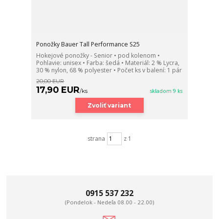
Ponožky Bauer Tall Performance S25
Hokejové ponožky - Senior • pod kolenom •
Pohlavie: unisex • Farba: šedá • Materiál: 2 % Lycra,
30 % nylon, 68 % polyester • Počet ks v balení: 1 pár
20,00 EUR
17,90 EUR
/
ks
skladom 9 ks
Zvoliť variant
strana
z 1
0915 537 232
(Pondelok - Nedeľa 08.00 - 22.00)