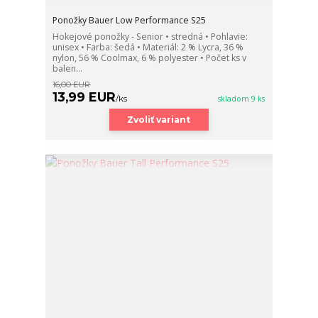
Ponožky Bauer Low Performance S25
Hokejové ponožky - Senior • stredná • Pohlavie:
unisex • Farba: šedá • Materiál: 2 % Lycra, 36 %
nylon, 56 % Coolmax, 6 % polyester • Počet ks v
balen...
16,00 EUR
13,99 EUR
/
ks
skladom 9 ks
Zvoliť variant