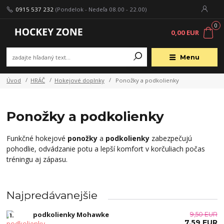
0915 537 232
(Pondelok - Nedeľa 08.00 - 22.00)
0
0,00 EUR
Menu
Úvod
HRÁČ
Hokejové doplnky
Ponožky a podkolienky
Ponožky a podkolienky
Funkčné hokejové
ponožky
a
podkolienky
zabezpečujú
pohodlie, odvádzanie potu a lepší komfort v korčuliach počas
tréningu aj zápasu.
Najpredávanejšie
podkolienky Mohawke
9,50 EUR
1.
7,59 EUR