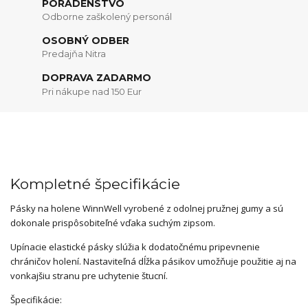
PORADENSTVO
Odborne zaškolený personál
OSOBNÝ ODBER
Predajňa Nitra
DOPRAVA ZADARMO
Pri nákupe nad 150 Eur
Kompletné špecifikácie
Pásky na holene WinnWell vyrobené z odolnej pružnej gumy a sú
dokonale prispôsobiteľné vďaka suchým zipsom.
Upínacie elastické pásky slúžia k dodatočnému pripevnenie
chráničov holení. Nastaviteľná dĺžka pásikov umožňuje použitie aj na
vonkajšiu stranu pre uchytenie štucní.
Špecifikácie: