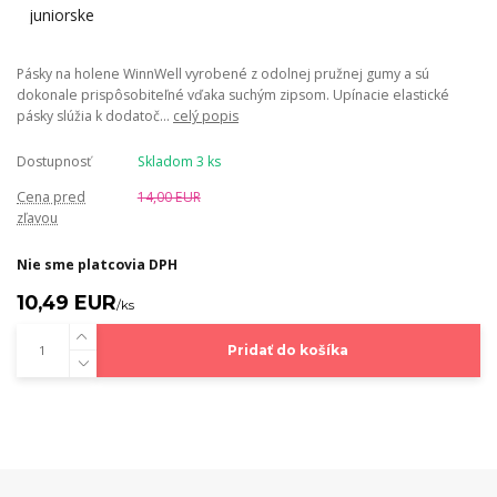
Pásky na holene WinnWell vyrobené z odolnej pružnej gumy a sú
dokonale prispôsobiteľné vďaka suchým zipsom. Upínacie elastické
pásky slúžia k dodatoč...
celý popis
Dostupnosť
Skladom 3 ks
Cena pred
14,00 EUR
zľavou
Nie sme platcovia DPH
10,49 EUR
/
ks
Pridať do košíka