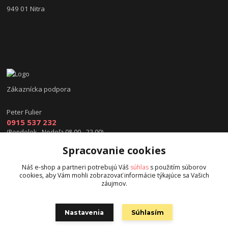
949 01 Nitra
Zákaznícka podpora
Peter Fulier
0915 537 232
(Pondelok - Nedeľa 08.00 - 22.00)
Spracovanie cookies
info@hokejexpert.sk
Náš e-shop a partneri potrebujú Váš
súhlas
s použitím súborov
cookies, aby Vám mohli zobrazovať informácie týkajúce sa Vašich
záujmov.
Nastavenia
Súhlasím
Copyright © 2015 hokejexpert.sk