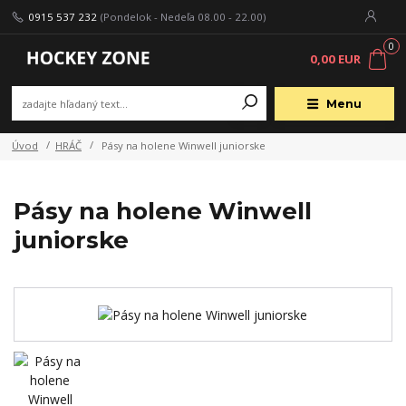
0915 537 232
(Pondelok - Nedeľa 08.00 - 22.00)
0
0,00 EUR
Menu
Úvod
HRÁČ
Pásy na holene Winwell juniorske
Pásy na holene Winwell
juniorske