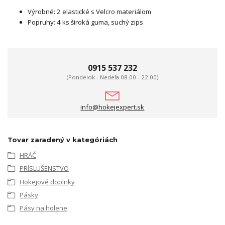
Výrobné: 2 elastické s Velcro materiálom
Popruhy: 4 ks široká guma, suchý zips
0915 537 232
(Pondelok - Nedeľa 08.00 - 22.00)
info@hokejexpert.sk
Tovar zaradený v kategóriách
HRÁČ
PRÍSLUŠENSTVO
Hokejové doplnky
Pásky
Pásy na holene