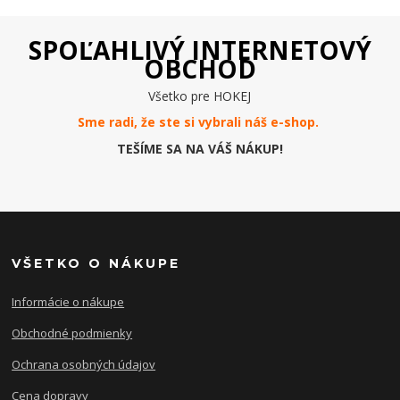
SPOĽAHLIVÝ INTERNETOVÝ
OBCHOD
Všetko pre HOKEJ
Sme radi, že ste si vybrali náš e-
shop
.
TEŠÍME SA NA VÁŠ NÁKUP!
VŠETKO O NÁKUPE
Informácie o nákupe
Obchodné podmienky
Ochrana osobných údajov
Cena dopravy