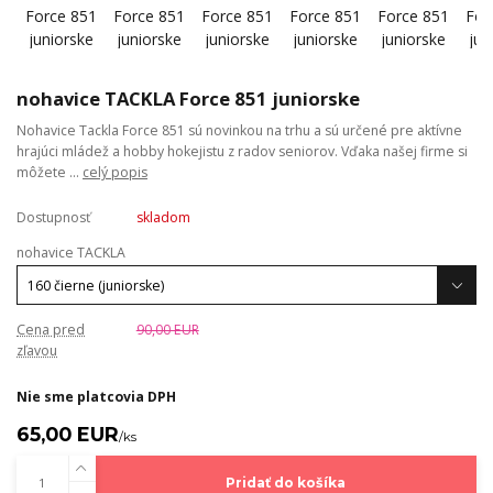
nohavice TACKLA Force 851 juniorske
Nohavice Tackla Force 851 sú novinkou na trhu a sú určené pre aktívne
hrajúci mládež a hobby hokejistu z radov seniorov. Vďaka našej firme si
môžete ...
celý popis
Dostupnosť
skladom
nohavice TACKLA
Cena pred
90,00 EUR
zľavou
Nie sme platcovia DPH
65,00 EUR
/
ks
Pridať do košíka