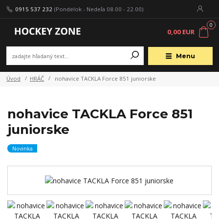
0915 537 232
(Pondelok - Nedeľa 08.00 - 22.00)
0
0,00 EUR
Menu
Úvod
HRÁČ
nohavice TACKLA Force 851 juniorske
nohavice TACKLA Force 851
juniorske
Novinka