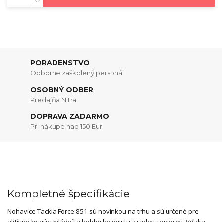
PORADENSTVO
Odborne zaškolený personál
OSOBNÝ ODBER
Predajňa Nitra
DOPRAVA ZADARMO
Pri nákupe nad 150 Eur
Kompletné špecifikácie
Nohavice Tackla Force 851 sú novinkou na trhu a sú určené pre
aktívne hrajúci mládež a hobby hokejistu z radov seniorov. Vďaka