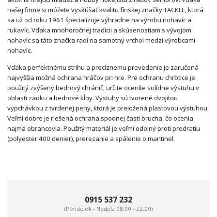
našej firme si môžete vyskúšať kvalitu fínskej značky TACKLE, ktorá
sa už od roku 1961 špecializuje výhradne na výrobu nohavíc a
rukavíc. Vďaka mnohoročnej tradícii a skúsenostiam s vývojom
nohavíc sa táto značka radí na samotný vrchol medzi výrobcami
nohavíc.
Vďaka perfektnému strihu a precíznemu prevedenie je zaručená
najvyššia možná ochrana hráčov pri hre. Pre ochranu chrbtice je
použitý zvýšený bedrový chránič, určite oceníte solídne výstuhu v
oblasti zadku a bedrové kĺby. Výstuhy sú tvorené dvojitou
vypchávkou z tvrdenej peny, ktorá je preložená plastovou výstuhou.
Veľmi dobre je riešená ochrana spodnej časti brucha, čo ocenia
najmä obrancovia. Použitý materiál je veľmi odolný proti predratiu
(polyester 400 denier), prerezanie a spálenie o mantinel.
0915 537 232
(Pondelok - Nedeľa 08.00 - 22.00)