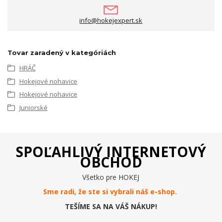
info@hokejexpert.sk
Tovar zaradený v kategóriách
HRÁČ
Hokejové nohavice
Hokejové nohavice
Juniorské
SPOĽAHLIVÝ INTERNETOVÝ
OBCHOD
Všetko pre HOKEJ
Sme radi, že ste si vybrali náš e-
shop
.
TEŠÍME SA NA VÁŠ NÁKUP!