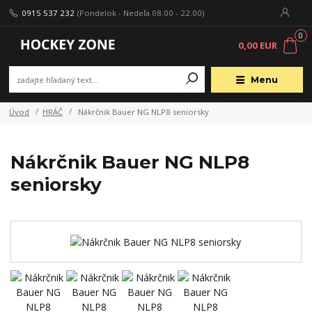
0915 537 232
(Pondelok - Nedeľa 08.00 - 22.00)
0
0,00 EUR
Menu
Úvod
HRÁČ
Nákrčnik Bauer NG NLP8 seniorsky
Nákrčnik Bauer NG NLP8
seniorsky