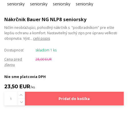
Nákrčnik Bauer NG NLP8 seniorsky
Ničím neobťažujúci, pohodlný nákrčník s "podbradníkom" pre ešte
lepšiu ochranu a komfort. Nastaviteľný suchý zips pre úpravu veľkosti
obopnutia. Výst...
celý popis
Dostupnosť
skladom 1 ks
Cena pred
28,00 EUR
zľavou
Nie sme platcovia DPH
23,50 EUR
/
ks
Pridať do košíka