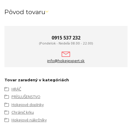
Pôvod tovaru
0915 537 232
(Pondelok - Nedeľa 08.00 - 22.00)
info@hokejexpert.sk
Tovar zaradený v kategóriách
HRÁČ
PRÍSLUŠENSTVO
Hokejové doplnky
Chránič krku
Hokejové nákrčníky