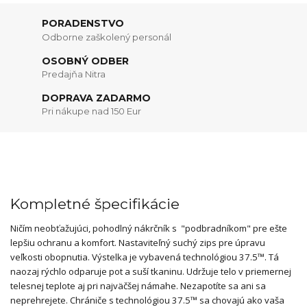
PORADENSTVO
Odborne zaškolený personál
OSOBNÝ ODBER
Predajňa Nitra
DOPRAVA ZADARMO
Pri nákupe nad 150 Eur
Kompletné špecifikácie
Ničím neobťažujúci, pohodlný nákrčník s "podbradníkom" pre ešte
lepšiu ochranu a komfort. Nastaviteľný suchý zips pre úpravu
veľkosti obopnutia. Výstelka je vybavená technológiou 37.5™. Tá
naozaj rýchlo odparuje pot a suší tkaninu. Udržuje telo v priemernej
telesnej teplote aj pri najväčšej námahe. Nezapotíte sa ani sa
neprehrejete. Chrániče s technológiou 37.5™ sa chovajú ako vaša