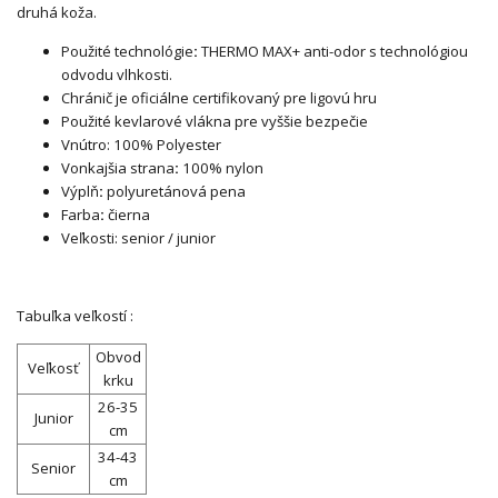
druhá koža.
Použité technológie
:
THERMO MAX+ anti-odor s technológiou
odvodu vlhkosti.
Chránič je oficiálne certifikovaný pre ligovú hru
Použité kevlarové vlákna pre vyššie bezpečie
Vnútro: 100% Polyester
Vonkajšia strana
:
100% nylon
Výplň
:
polyuretánová pena
Farba
:
čierna
Veľkosti: senior / junior
Tabuľka veľkostí :
Obvod
Veľkosť
krku
26-35
Junior
cm
34-43
Senior
cm