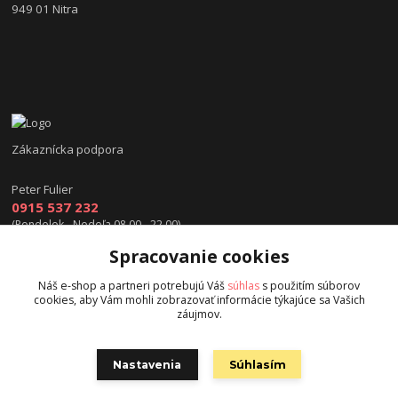
949 01 Nitra
Zákaznícka podpora
Peter Fulier
0915 537 232
(Pondelok - Nedeľa 08.00 - 22.00)
Spracovanie cookies
info@hokejexpert.sk
Náš e-shop a partneri potrebujú Váš
súhlas
s použitím súborov
cookies, aby Vám mohli zobrazovať informácie týkajúce sa Vašich
záujmov.
Nastavenia
Súhlasím
Copyright © 2015 hokejexpert.sk