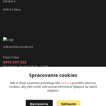
Farská 4
949 01 Nitra
Zákaznícka podpora
Peter Fulier
0915 537 232
(Pondelok - Nedeľa 08.00 - 22.00)
Spracovanie cookies
info@hokejexpert.sk
Náš e-shop a partneri potrebujú Váš
súhlas
s použitím súborov
cookies, aby Vám mohli zobrazovať informácie týkajúce sa Vašich
záujmov.
Nastavenia
Súhlasím