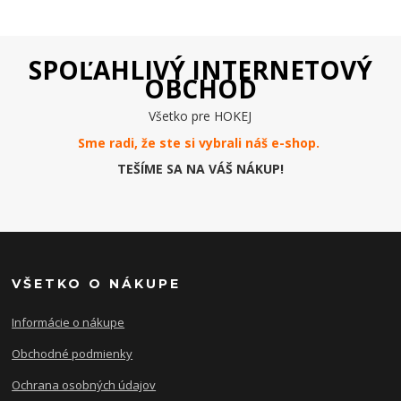
SPOĽAHLIVÝ INTERNETOVÝ
OBCHOD
Všetko pre HOKEJ
Sme radi, že ste si vybrali náš e-
shop
.
TEŠÍME SA NA VÁŠ NÁKUP!
VŠETKO O NÁKUPE
Informácie o nákupe
Obchodné podmienky
Ochrana osobných údajov