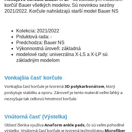
korčúľ Bauer všetkých modelov. Sú novinkou sezóny
2021/2022. Korčule nahrádzajú starší model Bauer NS
Kolekcia: 2021/2022
Prduktová rada: -
Predchodza: Bauer NS
Výkonnostná úroveň: základná
modelové rady: univerzálna X-LS a X-LP sú
základným modelom
Vonkajšia časť korčule
Vonkajšia časť korčule je tvorená
3D polykarbonátom
, ktorý
poskytuje stabilitu a oporu. Zároveň je tento materál veľmi ľahký a
nezvyšuje tak celkovú hmotnosť korčule.
Vnútorná časť (
Výstelka
)
Oblasť členka využíva
Anaform ankle pads
, čo sú veľmi pohodlné
výstelky. Vnútorná časť korčule je tvorená technológiou
Microfiber