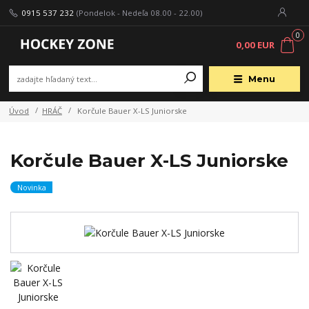
0915 537 232
(Pondelok - Nedeľa 08.00 - 22.00)
0
0,00 EUR
Menu
Úvod
HRÁČ
Korčule Bauer X-LS Juniorske
Korčule Bauer X-LS Juniorske
Novinka