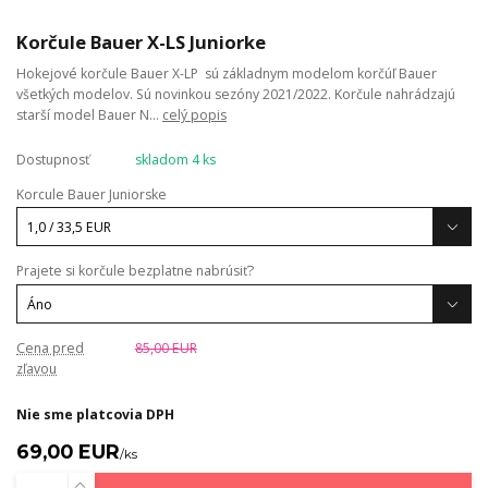
Korčule Bauer X-LS Juniorke
Hokejové korčule Bauer X-LP sú základnym modelom korčúľ Bauer
všetkých modelov. Sú novinkou sezóny 2021/2022. Korčule nahrádzajú
starší model Bauer N...
celý popis
Dostupnosť
skladom 4 ks
Korcule Bauer Juniorske
Prajete si korčule bezplatne nabrúsiť?
Cena pred
85,00 EUR
zľavou
Nie sme platcovia DPH
69,00 EUR
/
ks