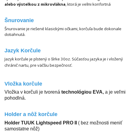
alebo výstelkou z mikrovlákna
, ktorá je veľmi konfortná
Šnurovanie
Šnurovanie je riešené klasickými očkami, korčuľa bude dokonale
dotiahnutá.
Jazyk Korčule
Jazyk korčule je plstený o šírke 30oz. Súčasťou jazyka je i vložený
chránič nartu, pre väčšiu bezpečnosť.
Vložka korčule
Vložka v korčuli je tvorená
technológiou EVA,
a je veľmi
pohodlná.
Holder a nôž korčule
Holder TUUK Lightspeed PRO II
( bez možnosti meniť
samostatne nôž)