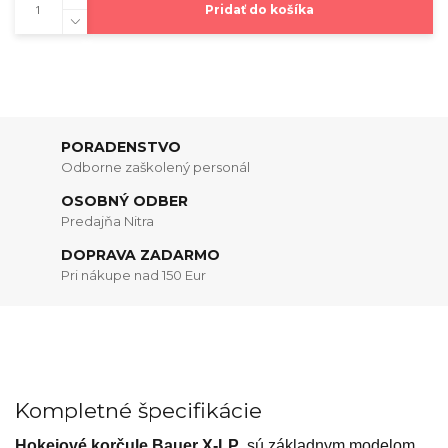
Pridať do košíka
PORADENSTVO
Odborne zaškolený personál
OSOBNÝ ODBER
Predajňa Nitra
DOPRAVA ZADARMO
Pri nákupe nad 150 Eur
Kompletné špecifikácie
Hokejové korčule Bauer X-LP
sú základnym modelom