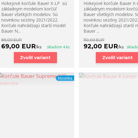
Hokejové korčule Bauer X-LP sú
Hokejové korčule Bauer X
základnym modelom korčúľ
základnym modelom korčú
Bauer všetkých modelov. Sú
Bauer všetkých modelov. S
novinkou sezóny 2021/2022.
novinkou sezóny 2021/202
Korčule nahrádzajú starší model
Korčule nahrádzajú starší 
Bauer N...
Bauer ...
85,00 EUR
110,00 EUR
69,00 EUR
92,00 EUR
/
ks
skladom 4 ks
/
ks
sklad
Zvoliť variant
Zvoliť variant
Novinka