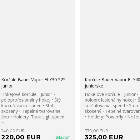
Korčule Bauer Vapor FLY30 S25
Korčule Bauer Vapor FLY4
Junior
juniorske
Hokejové korčule - Junior •
Hokejové korčule - Junior •
poloprofesionálny hokej • Štýl
poloprofesionálny hokej • Š
korčuľovania: speed • Strih:
korčuľovania: speed • Strih:
skosený • Tepelné tvarovanie:
skosený • Tepelné tvarovani
áno • Holdery: Tuuk Lightspeed
• Holdery: Powerfly • Nože: .
E...
240,00 EUR
370,00 EUR
220,00 EUR
325,00 EUR
skladom