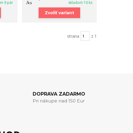
om 9 pár
skladom 10 ks
/
ks
Zvoliť variant
strana
z 1
DOPRAVA ZADARMO
Pri nákupe nad 150 Eur