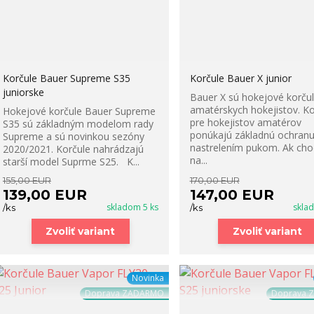
Korčule Bauer Supreme S35
Korčule Bauer X junior
juniorske
Bauer X sú hokejové korčul
amatérskych hokejistov. Ko
Hokejové korčule Bauer Supreme
pre hokejistov amatérov
S35 sú základným modelom rady
ponúkajú základnú ochranu
Supreme a sú novinkou sezóny
nastrelením pukom. Ak cho
2020/2021. Korčule nahrádzajú
na...
starší model Suprme S25. K...
155,00 EUR
170,00 EUR
139,00 EUR
147,00 EUR
skladom 5 ks
skla
/
ks
/
ks
Zvoliť variant
Zvoliť variant
Novinka
Doprava ZADARMO
Doprava 