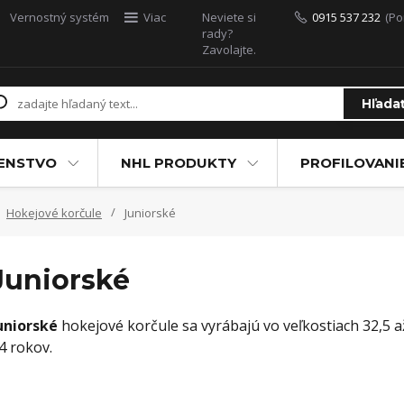
Vernostný systém
Viac
Neviete si
0915 537 232
(Po
rady?
Zavolajte.
Hľada
ŠENSTVO
NHL PRODUKTY
PROFILOVANI
Hokejové korčule
Juniorské
Juniorské
uniorské
hokejové korčule sa vyrábajú vo veľkostiach 32,5 až
4 rokov.