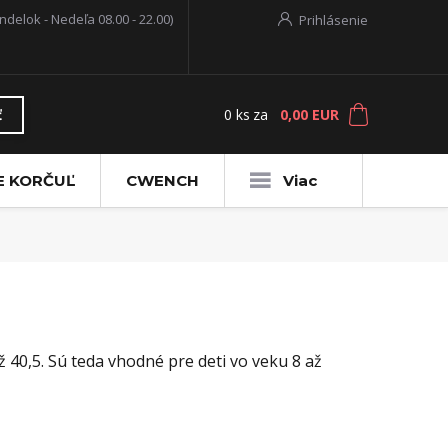
ndelok - Nedeľa 08.00 - 22.00)
Prihlásenie
0
ks
za
0,00 EUR
ť
E KORČUĽ
CWENCH
Viac
 40,5. Sú teda vhodné pre deti vo veku 8 až