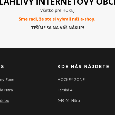
ĽAHLIVÝ INTERNETOVÝ OB
Všetko pre HOKEJ
Sme radi, že ste si vybrali náš e-
shop
.
TEŠÍME SA NA VÁŠ NÁKUP!
ÁS
KDE NÁS NÁJDETE
ey Zone
HOCKEY ZONE
a Nitra
Farská 4
kódex
949 01 Nitra