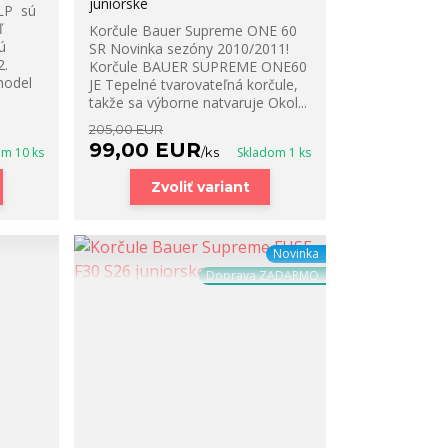
juniorske
-LP sú
ľ
Korčule Bauer Supreme ONE 60
ú
SR Novinka sezóny 2010/2011!
2.
Korčule BAUER SUPREME ONE60
model
JE Tepelné tvarovateľná korčule,
takže sa výborne natvaruje Okol...
205,00 EUR
99,00 EUR
om 10 ks
/
ks
Skladom 1 ks
Zvoliť variant
Novinka
Doprava ZADARMO