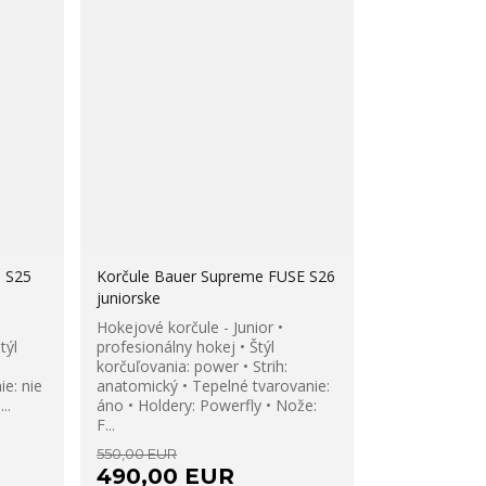
0 S25
Korčule Bauer Supreme FUSE S26
juniorske
Hokejové korčule - Junior •
týl
profesionálny hokej • Štýl
korčuľovania: power • Strih:
e: nie
anatomický • Tepelné tvarovanie:
..
áno • Holdery: Powerfly • Nože:
F...
550,00 EUR
490,00 EUR