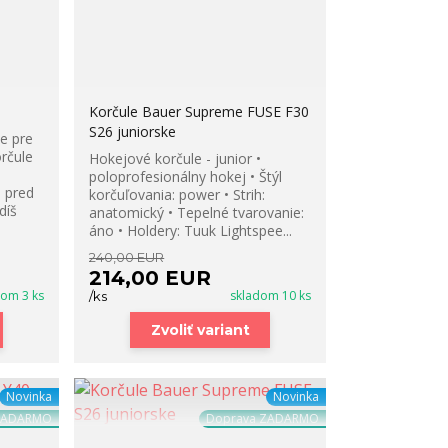
Korčule Bauer Supreme FUSE F30
S26 juniorske
e pre
rčule
Hokejové korčule - junior •
poloprofesionálny hokej • Štýl
 pred
korčuľovania: power • Strih:
díš
anatomický • Tepelné tvarovanie:
áno • Holdery: Tuuk Lightspee...
240,00 EUR
214,00 EUR
dom 3 ks
skladom 10 ks
/
ks
Zvoliť variant
Novinka
Novinka
ZADARMO
Doprava ZADARMO