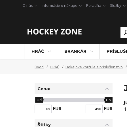
O nás
Informácie o nákupe
Poradňa
Služby
HRÁČ
BRANKÁR
PRÍSLU
Úvod
HRÁČ
Hokejové korčule a príslušenstvo
Cena:
Od
Do
J
EUR
EUR
1
Štítky