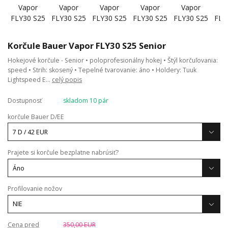
Korčule Bauer Vapor FLY30 S25 Senior
Hokejové korčule - Senior • poloprofesionálny hokej • Štýl korčuľovania:
speed • Strih: skosený • Tepelné tvarovanie: áno • Holdery: Tuuk
Lightspeed E...
celý popis
Dostupnosť
skladom 10 pár
korčule Bauer D/EE
Prajete si korčule bezplatne nabrúsiť?
Profilovanie nožov
Cena pred
350,00 EUR