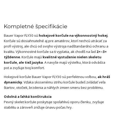
Kompletné špecifikácie
Bauer Vapor FLY30 sú
hokejové korčule na výkonnostný hokej
.
Korčule sú dosiahnuteľné aj pre amatérov, ktorí nechcú utrácať za
profi výstroj, ale chcú od svojho výstroja nadštandardnú ochranu a
kvalitu. Výkonnostné korčule sa ti vyplatia, ak chodíš na ľad
2×–3×
týždenne
. Korčule majú
kvalitné vystuženie nielen skeletu
korčule, ale tiež jazyka
. A navyše majú výstelku, ktorá odvádza
pot a zvyšuje tvoj komfort.
Hokejové korčule Bauer Vapor FLY30 sú perfektnou voľbou,
ak hráš
dynamicky
. Vďaka skosenému strihu korčule budeš zvládať veľa
štartov, otočiek, brzdenia a náhlych zmien smeru bez problému.
Odolná a ľahká konštrukcia
Pevný skelet korčule poskytuje spoľahlivú oporu členku, zvyšuje
stabilitu a zároveň znižuje únavu počas hry.