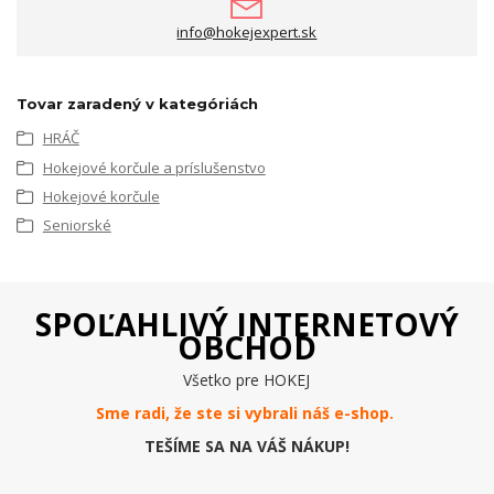
info@hokejexpert.sk
Tovar zaradený v kategóriách
HRÁČ
Hokejové korčule a príslušenstvo
Hokejové korčule
Seniorské
SPOĽAHLIVÝ INTERNETOVÝ
OBCHOD
Všetko pre HOKEJ
Sme radi, že ste si vybrali náš e-
shop
.
TEŠÍME SA NA VÁŠ NÁKUP!