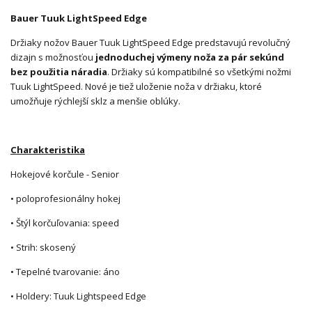
Bauer Tuuk LightSpeed ​​Edge
Držiaky nožov Bauer Tuuk LightSpeed ​​Edge predstavujú revolučný
dizajn s možnosťou
jednoduchej výmeny noža za pár sekúnd
bez použitia náradia
. Držiaky sú kompatibilné so všetkými nožmi
Tuuk LightSpeed. Nové je tiež uloženie noža v držiaku, ktoré
umožňuje rýchlejší sklz a menšie oblúky.
Charakteristika
Hokejové korčule - Senior
• poloprofesionálny hokej
• Štýl korčuľovania: speed
• Strih: skosený
• Tepelné tvarovanie: áno
• Holdery: Tuuk Lightspeed Edge