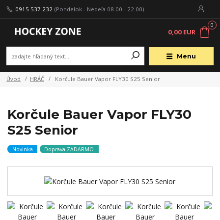
0915 537 232
(Pondelok - Nedeľa 08.00 - 22.00)
0
0,00 EUR
Menu
Úvod
HRÁČ
Korčule Bauer Vapor FLY30 S25 Senior
Korčule Bauer Vapor FLY30
S25 Senior
Novinka
Doprava ZADARMO