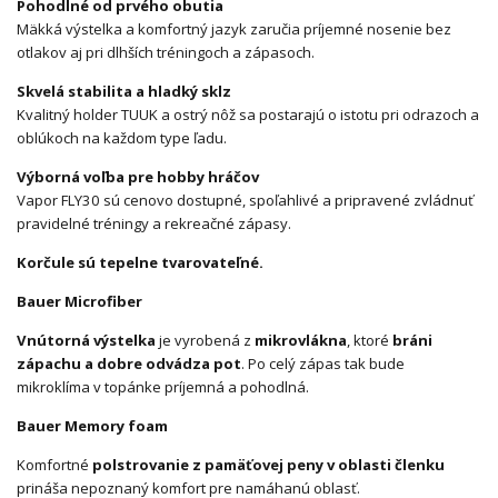
Pohodlné od prvého obutia
Mäkká výstelka a komfortný jazyk zaručia príjemné nosenie bez
otlakov aj pri dlhších tréningoch a zápasoch.
Skvelá stabilita a hladký sklz
Kvalitný holder TUUK a ostrý nôž sa postarajú o istotu pri odrazoch a
oblúkoch na každom type ľadu.
Výborná voľba pre hobby hráčov
Vapor FLY30 sú cenovo dostupné, spoľahlivé a pripravené zvládnuť
pravidelné tréningy a rekreačné zápasy.
Korčule sú tepelne tvarovateľné.
Bauer Microfiber
Vnútorná výstelka
je vyrobená z
mikrovlákna
, ktoré
bráni
zápachu a dobre odvádza pot
. Po celý zápas tak bude
mikroklíma v topánke príjemná a pohodlná.
Bauer Memory foam
Komfortné
polstrovanie z pamäťovej peny v oblasti členku
prináša nepoznaný komfort pre namáhanú oblasť.