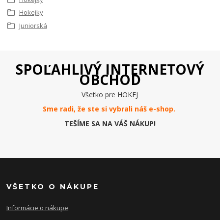
Hokejky
Juniorská
SPOĽAHLIVÝ INTERNETOVÝ
OBCHOD
Všetko pre HOKEJ
Sme radi, že ste si vybrali náš e-
shop
.
TEŠÍME SA NA VÁŠ NÁKUP!
VŠETKO O NÁKUPE
Informácie o nákupe