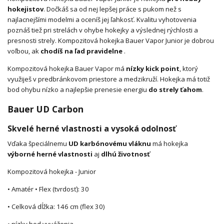
hokejistov
. Dočkáš sa od nej lepšej práce s pukom než s
najlacnejšími modelmi a oceníš jej ľahkosť. Kvalitu vyhotovenia
poznáš tiež pri strelách v ohybe hokejky a výslednej rýchlosti a
presnosti strely. Kompozitová hokejka Bauer Vapor Junior je dobrou
voľbou, ak
chodíš na ľad pravidelne
.
Kompozitová hokejka Bauer Vapor má
nízky kick point
, ktorý
využiješ v predbránkovom priestore a medzikruží. Hokejka má totiž
bod ohybu nízko a najlepšie prenesie energiu
do strely ťahom
.
Bauer UD Carbon
Skvelé herné vlastnosti a vysoká odolnosť
Vďaka špeciálnemu
UD karbónovému vláknu
má hokejka
výborné herné vlastnosti
aj
dlhú životnosť
Kompozitová hokejka - Junior
• Amatér • Flex (tvrdosť): 30
• Celková dĺžka: 146 cm (flex 30)
• nízky bod vyváženia