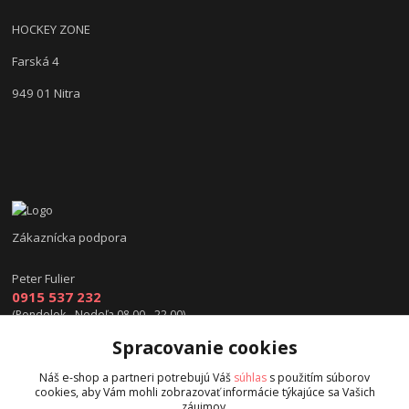
HOCKEY ZONE
Farská 4
949 01 Nitra
Zákaznícka podpora
Peter Fulier
0915 537 232
(Pondelok - Nedeľa 08.00 - 22.00)
Spracovanie cookies
info@hokejexpert.sk
Náš e-shop a partneri potrebujú Váš
súhlas
s použitím súborov
cookies, aby Vám mohli zobrazovať informácie týkajúce sa Vašich
záujmov.