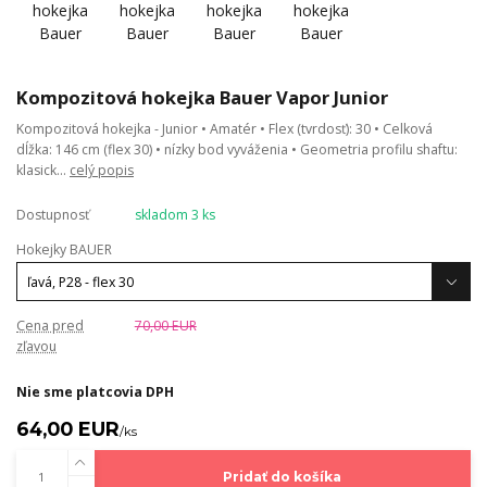
Kompozitová hokejka Bauer Vapor Junior
Kompozitová hokejka - Junior • Amatér • Flex (tvrdosť): 30 • Celková
dĺžka: 146 cm (flex 30) • nízky bod vyváženia • Geometria profilu shaftu:
klasick...
celý popis
Dostupnosť
skladom 3 ks
Hokejky BAUER
Cena pred
70,00 EUR
zľavou
Nie sme platcovia DPH
64,00 EUR
/
ks
Pridať do košíka