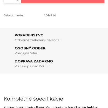
Číslo produktu:
1064914
PORADENSTVO
Odborne zaškolený personál
OSOBNÝ ODBER
Predajňa Nitra
DOPRAVA ZADARMO
Pri nákupe nad 150 Eur
Kompletné špecifikácie
Kompozitová hokejka Bauer Vapor Junior je hokejka
pre hobby