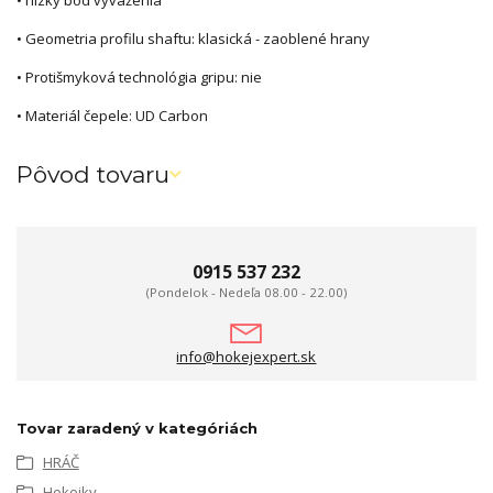
• Geometria profilu shaftu: klasická - zaoblené hrany
• Protišmyková technológia gripu: nie
• Materiál čepele: UD Carbon
Pôvod tovaru
0915 537 232
(Pondelok - Nedeľa 08.00 - 22.00)
info@hokejexpert.sk
Tovar zaradený v kategóriách
HRÁČ
Hokejky