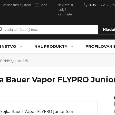
Vernostný systém
Viac
Neviete si
0915 537 232
(Po
rady?
Zavolajte.
Hľada
ŠENSTVO
NHL PRODUKTY
PROFILOVANI
FLYPRO Junior S25
a Bauer Vapor FLYPRO Junio