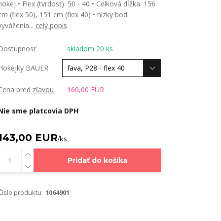
hokej • Flex (tvrdosť): 50 - 40 • Celková dĺžka: 156
cm (flex 50), 151 cm (flex 40) • nízky bod
vyváženia...
celý popis
Dostupnosť
skladom 20 ks
Hokejky BAUER
Cena pred zľavou
160,00 EUR
Nie sme platcovia DPH
143,00 EUR
/
ks
Pridať do košíka
Číslo produktu:
1064901