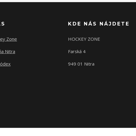
ÁS
KDE NÁS NÁJDETE
ey Zone
HOCKEY ZONE
a Nitra
Farská 4
kódex
949 01 Nitra