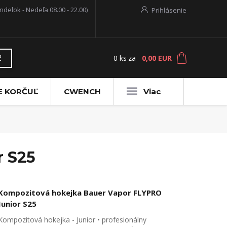
ndelok - Nedeľa 08.00 - 22.00)
Prihlásenie
0
ks
za
0,00 EUR
ť
E KORČUĽ
CWENCH
Viac
r S25
Kompozitová hokejka Bauer Vapor FLYPRO
Junior S25
Kompozitová hokejka - Junior • profesionálny