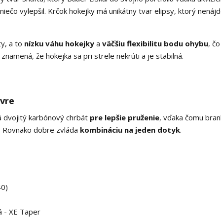
iečo vylepšil. Krčok hokejky má unikátny tvar elipsy, ktorý nenáj
ty, a to
nízku váhu hokejky
a
väčšiu flexibilitu bodu ohybu
, čo
o znamená, že hokejka sa pri strele nekrúti a je stabilná.
évre
á dvojitý karbónový chrbát
pre lepšie pruženie
, vďaka čomu bran
. Rovnako dobre zvláda
kombináciu na jeden dotyk
.
40)
á - XE Taper