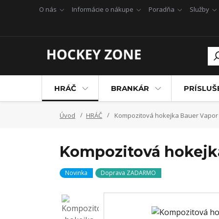
O nás
Informácie o nákupe
Poradňa
Služby
HRÁČ
BRANKÁR
PRÍSLU
Úvod
HRÁČ
Kompozitová hokejka Bauer Vapor 
Kompozitová hokejk
Novinka
Doprava ZADARMO