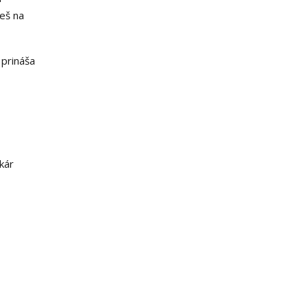
deš na
 prináša
kár