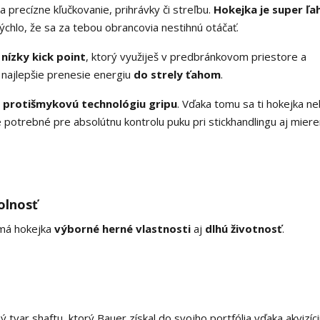
 precízne kľučkovanie, prihrávky či streľbu.
Hokejka je super ľa
chlo, že sa za tebou obrancovia nestihnú otáčať.
á
nízky kick point
, ktorý využiješ v predbránkovom priestore a
 najlepšie prenesie energiu
do strely ťahom
.
 protišmykovú technológiu gripu
. Vďaka tomu sa ti hokejka n
 potrebné pre absolútnu kontrolu puku pri stickhandlingu aj mieren
olnosť
á hokejka
výborné herné vlastnosti
aj
dlhú životnosť
.
 tvar shaftu, ktorý Bauer získal do svojho portfólia vďaka akvizíci