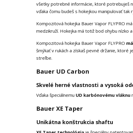
všetky potrebné informácie, ktoré potrebuješ na
vďaka čomu budeš s hokejkou manipulovať tak rý
Kompozitová hokejka Bauer Vapor FLYPRO m
medzikruží. Hokejka má totiž bod ohybu nízko a
Kompozitová hokejka Bauer Vapor FLYPRO
má
šmýkať v rukách a získaš pevné držanie, ktoré je
streľbe.
Bauer UD Carbon
Skvelé herné vlastnosti a vysoká od
Vďaka špeciálnemu
UD karbónovému vláknu
m
Bauer XE Taper
Unikátna konštrukcia shaftu
XE Taper technológia
je špeciálny patentovaný