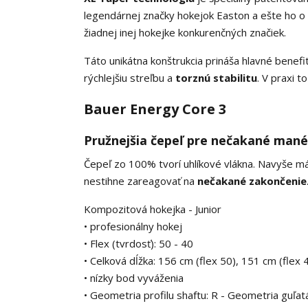
legendárnej značky hokejok Easton a ešte ho o n
žiadnej inej hokejke konkurenčných značiek.
Táto unikátna konštrukcia prináša hlavné benefi
rýchlejšiu streľbu a
torznú stabilitu
. V praxi t
Bauer Energy Core 3
Pružnejšia čepeľ pre nečakané man
Čepeľ zo 100% tvorí uhlíkové vlákna. Navyše m
nestihne zareagovať na
nečakané zakončenie
Kompozitová hokejka - Junior
• profesionálny hokej
• Flex (tvrdosť): 50 - 40
• Celková dĺžka: 156 cm (flex 50), 151 cm (flex 
• nízky bod vyváženia
• Geometria profilu shaftu: R - Geometria guľat