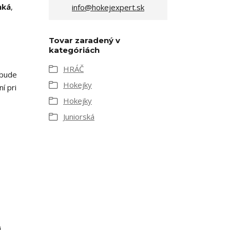
hká
,
info@hokejexpert.sk
Tovar zaradený v
kategóriách
HRÁČ
ebude
Hokejky
í pri
Hokejky
Juniorská
i