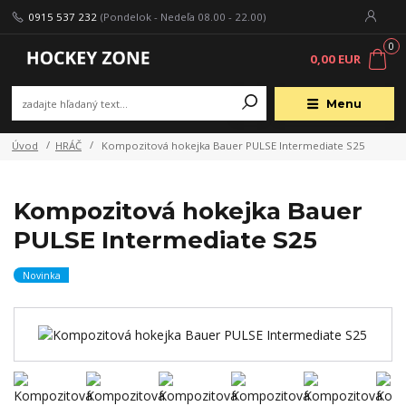
0915 537 232
(Pondelok - Nedeľa 08.00 - 22.00)
0
0,00 EUR
Menu
Úvod
HRÁČ
Kompozitová hokejka Bauer PULSE Intermediate S25
Kompozitová hokejka Bauer
PULSE Intermediate S25
Novinka