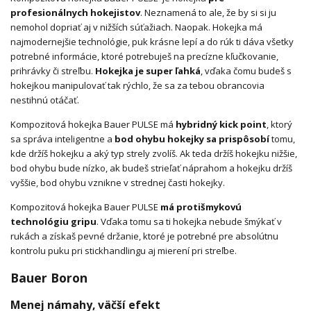
profesionálnych hokejistov
. Neznamená to ale, že by si si ju
nemohol dopriať aj v nižších súťažiach. Naopak. Hokejka má
najmodernejšie technológie, puk krásne lepí a do rúk ti dáva všetky
potrebné informácie, ktoré potrebuješ na precízne kľučkovanie,
prihrávky či streľbu.
Hokejka je super ľahká
, vďaka čomu budeš s
hokejkou manipulovať tak rýchlo, že sa za tebou obrancovia
nestihnú otáčať.
Kompozitová hokejka Bauer PULSE má
hybridný kick point
, ktorý
sa správa inteligentne a
bod ohybu hokejky sa prispôsobí
tomu,
kde držíš hokejku a aký typ strely zvolíš. Ak teda držíš hokejku nižšie,
bod ohybu bude nízko, ak budeš strieľať náprahom a hokejku držíš
vyššie, bod ohybu vznikne v strednej časti hokejky.
Kompozitová hokejka Bauer PULSE
má protišmykovú
technológiu gripu
. Vďaka tomu sa ti hokejka nebude šmýkať v
rukách a získaš pevné držanie, ktoré je potrebné pre absolútnu
kontrolu puku pri stickhandlingu aj mierení pri streľbe.
Bauer Boron
Menej námahy, väčší efekt