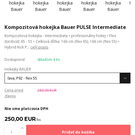
Kompozitová hokejka Bauer PULSE Intermediate
Kompozitová hokejka - Intermediate • profesionálny hokej • Flex
(tvrdosť): 65 - 55 • Celková dĺžka: 166 cm (flex 65), 166 cm (flex 55) •
Hybrid Kick P...
celý popis
Dostupnosť
skladom 4 ks
Hokejky BAUER
Cena pred
280,00 EUR
zľavou
Nie sme platcovia DPH
250,00 EUR
/
ks
Pridať do košíka