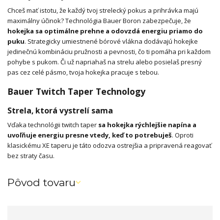
Chceš mať istotu, že každý tvoj strelecký pokus a prihrávka majú
maximálny účinok? Technológia Bauer Boron zabezpečuje, že
hokejka sa optimálne prehne a odovzdá energiu priamo do
puku
. Strategicky umiestnené bórové vlákna dodávajú hokejke
jedinečnú kombináciu pružnosti a pevnosti, čo ti pomáha pri každom
pohybe s pukom. Či už napriahaš na strelu alebo posielaš presný
pas cez celé pásmo, tvoja hokejka pracuje s tebou.
Bauer Twitch Taper Technology
Strela, ktorá vystrelí sama
Vďaka technológii twitch taper
sa hokejka rýchlejšie napína a
uvoľňuje energiu presne vtedy, keď to potrebuješ
. Oproti
klasickému XE taperu je táto odozva ostrejšia a pripravená reagovať
bez straty času.
Pôvod tovaru