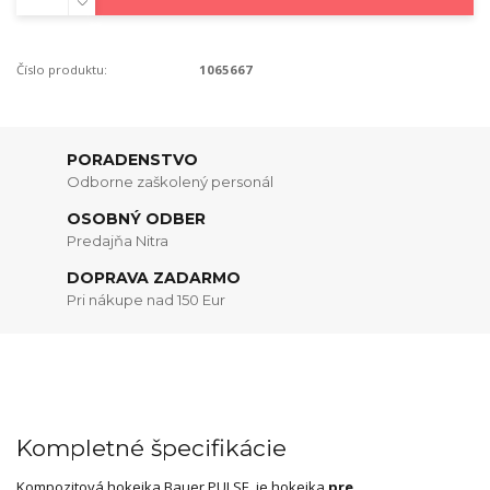
Číslo produktu:
1065667
PORADENSTVO
Odborne zaškolený personál
OSOBNÝ ODBER
Predajňa Nitra
DOPRAVA ZADARMO
Pri nákupe nad 150 Eur
Kompletné špecifikácie
Kompozitová hokejka Bauer PULSE je hokejka
pre