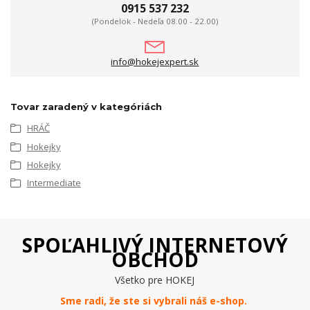
0915 537 232
(Pondelok - Nedeľa 08.00 - 22.00)
info@hokejexpert.sk
Tovar zaradený v kategóriách
HRÁČ
Hokejky
Hokejky
Intermediate
SPOĽAHLIVÝ INTERNETOVÝ
OBCHOD
Všetko pre HOKEJ
Sme radi, že ste si vybrali náš e-
shop
.