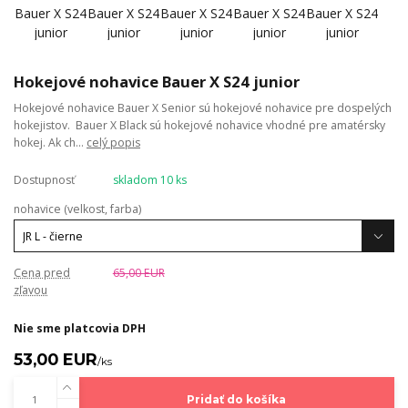
Hokejové nohavice Bauer X S24 junior
Hokejové nohavice Bauer X Senior sú hokejové nohavice pre dospelých
hokejistov. Bauer X Black sú hokejové nohavice vhodné pre amatérsky
hokej. Ak ch...
celý popis
Dostupnosť
skladom 10 ks
nohavice (velkost, farba)
Cena pred
65,00 EUR
zľavou
Nie sme platcovia DPH
53,00 EUR
/
ks
Pridať do košíka