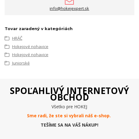
info@hokejexpert.sk
Tovar zaradený v kategóriách
HRÁČ
Hokejové nohavice
Hokejové nohavice
Juniorské
SPOĽAHLIVÝ INTERNETOVÝ
OBCHOD
Všetko pre HOKEJ
Sme radi, že ste si vybrali náš e-
shop
.
TEŠÍME SA NA VÁŠ NÁKUP!