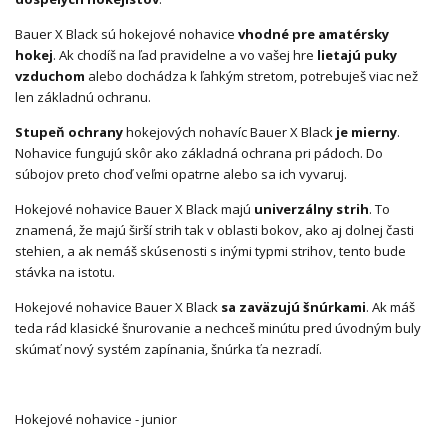
Bauer X Black sú hokejové nohavice
vhodné pre amatérsky
hokej
. Ak chodíš na ľad pravidelne a vo vašej hre
lietajú puky
vzduchom
alebo dochádza k ľahkým stretom, potrebuješ viac než
len základnú ochranu.
Stupeň ochrany
hokejových nohavíc Bauer X Black
je mierny
.
Nohavice fungujú skôr ako základná ochrana pri pádoch. Do
súbojov preto choď veľmi opatrne alebo sa ich vyvaruj.
Hokejové nohavice Bauer X Black majú
univerzálny strih
. To
znamená, že majú širší strih tak v oblasti bokov, ako aj dolnej časti
stehien, a ak nemáš skúsenosti s inými typmi strihov, tento bude
stávka na istotu.
Hokejové nohavice Bauer X Black
sa zaväzujú šnúrkami
. Ak máš
teda rád klasické šnurovanie a nechceš minútu pred úvodným buly
skúmať nový systém zapínania, šnúrka ťa nezradí.
Hokejové nohavice - junior