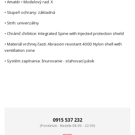
• Amatér • Modelový rad: X
• Stupeň ochrany: základná
• Strih: univerzálny
• Chránič chrbtice: Integrated Spine with Injected protection shield
• Materiál vrchnej časti: Abrasion resistant 400D Nylon shell with
ventillation zone
• Systém zapínania: šnurovanie - sťahovací pásik
0915 537 232
(Pondelok - Nedeľa 08.00 - 22.00)