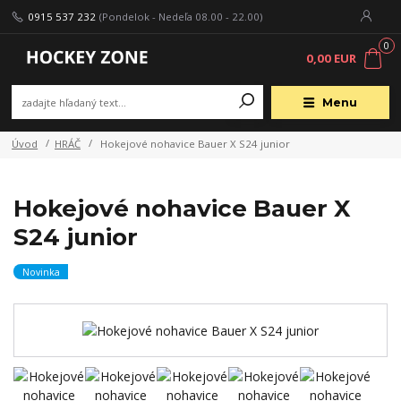
0915 537 232
(Pondelok - Nedeľa 08.00 - 22.00)
0
0,00 EUR
Menu
Úvod
HRÁČ
Hokejové nohavice Bauer X S24 junior
Hokejové nohavice Bauer X
S24 junior
Novinka