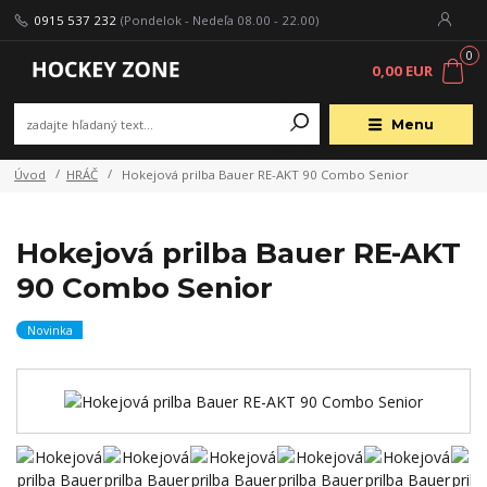
0915 537 232
(Pondelok - Nedeľa 08.00 - 22.00)
0
0,00 EUR
Menu
Úvod
HRÁČ
Hokejová prilba Bauer RE-AKT 90 Combo Senior
Hokejová prilba Bauer RE-AKT
90 Combo Senior
Novinka