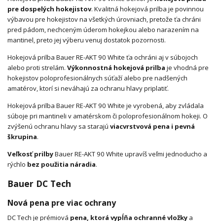
pre dospelých hokejistov
. Kvalitná hokejová prilba je povinnou
výbavou pre hokejistov na všetkých úrovniach, pretože ťa chráni
pred pádom, nechceným úderom hokejkou alebo narazením na
mantinel, preto jej výberu venuj dostatok pozornosti.
Hokejová prilba Bauer RE-AKT 90 White ťa ochráni aj v súbojoch
alebo proti strelám.
Výkonnostná hokejová prilba
je vhodná pre
hokejistov poloprofesionálnych súťaží alebo pre nadšených
amatérov, ktorí si neváhajú za ochranu hlavy priplatiť.
Hokejová prilba Bauer RE-AKT 90 White je vyrobená, aby zvládala
súboje pri mantineli v amatérskom či poloprofesionálnom hokeji. O
zvýšenú ochranu hlavy sa starajú
viacvrstvová pena i pevná
škrupina
.
Veľkosť prilby
Bauer RE-AKT 90 White upravíš veľmi jednoducho a
rýchlo
bez použitia náradia
.
Bauer DC Tech
Nová pena pre viac ochrany
DC Tech je prémiová
pena, ktorá vypĺňa ochranné vložky
a