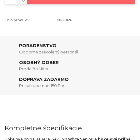
Číslo produktu:
1065826
PORADENSTVO
Odborne zaškolený personál
OSOBNÝ ODBER
Predajňa Nitra
DOPRAVA ZADARMO
Pri nákupe nad 150 Eur
Kompletné špecifikácie
Hokejová prilba Bauer RE-AKT 90 White Senior je
hokejová prilba