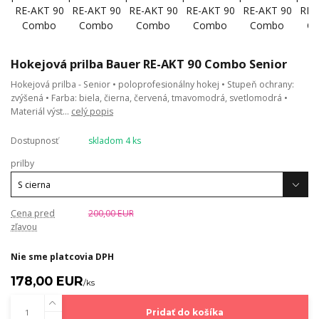
Hokejová prilba Bauer RE-AKT 90 Combo Senior
Hokejová prilba - Senior • poloprofesionálny hokej • Stupeň ochrany:
zvýšená • Farba: biela, čierna, červená, tmavomodrá, svetlomodrá •
Materiál výst...
celý popis
Dostupnosť
skladom 4 ks
prilby
Cena pred
200,00 EUR
zľavou
Nie sme platcovia DPH
178,00 EUR
/
ks
Pridať do košíka