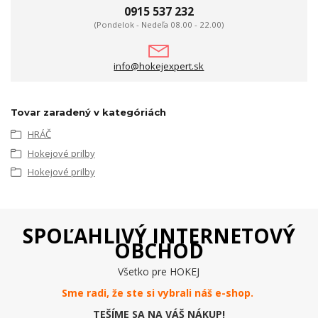
0915 537 232
(Pondelok - Nedeľa 08.00 - 22.00)
info@hokejexpert.sk
Tovar zaradený v kategóriách
HRÁČ
Hokejové prilby
Hokejové prilby
SPOĽAHLIVÝ INTERNETOVÝ
OBCHOD
Všetko pre HOKEJ
Sme radi, že ste si vybrali náš e-
shop
.
TEŠÍME SA NA VÁŠ NÁKUP!