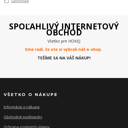
Seniorské
SPOĽAHLIVÝ INTERNETOVÝ
OBCHOD
Všetko pre HOKEJ
Sme radi, že ste si vybrali náš e-
shop
.
TEŠÍME SA NA VÁŠ NÁKUP!
VŠETKO O NÁKUPE
Informácie o nákupe
Obchodné podmienky
Ochrana osobných údajov