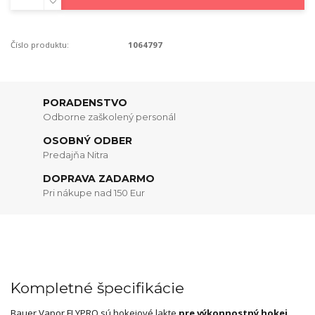
Číslo produktu:
1064797
PORADENSTVO
Odborne zaškolený personál
OSOBNÝ ODBER
Predajňa Nitra
DOPRAVA ZADARMO
Pri nákupe nad 150 Eur
Kompletné špecifikácie
Bauer Vapor FLYPRO sú hokejové lakte
pre výkonnostný hokej
.