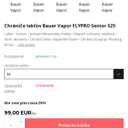
Chrániče lakťov Bauer Vapor FLYPRO Senior S25
Lakte - Senior • poloprofesionálny hokej • Stupeň ochrany: zvýšená •
Strih: skosený • Chránič lakťa: Hyperlite foam • Chránič bicepsu: Floating
bicep ...
celý popis
Dostupnosť
skladom 5 ks
chrániče lakťov
Cena pred
110,00 EUR
zľavou
Nie sme platcovia DPH
99,00 EUR
/
ks
Pridať do košíka