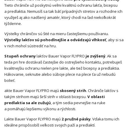
Tieto chrániče už poskytnú veľmi kvalitnú ochranu lakťa, bicepsu
a predlaktia. Nemusíš sa tak báť prípadných stretov a rozhodne ich
využiješ aj ako nadšený amatér, ktorý chodí na ľad niekoľkokrát
týždenne.
Výstelky chráničov sú šité na mieru častejšiemu používaniu.
Výstelky lakťov sú pohodlnejšie a odvádzajú vlhkosť
, aby si sa
v nich mohol sústrediť na hru.
Stupeň ochrany
lakťov Bauer Vapor FLYPRO
je zvýšený
. Ak sa
teda pri hre dostávaš častejšie do ostrejšieho kontaktu, potrebuješ
kvalitnejšiu ochranu nielen pre lakte, ale tiež bicepsy a predlaktia.
Hákovanie, seknutie alebo súboje plece na plece ťa už nebudú
bolieť.
akte Bauer Vapor FLYPRO majú
skosený strih
. Chrániče lakťov s
takým strihom majú širší strih v oblasti bicepsu.
V oblasti
predlaktia sa ale zužujú
, a tým sedia pevnejšie na ruke
a pomáhajú lepšiemu výkonu a rýchlosti.
Lakte Bauer Vapor FLYPRO majú
2 pružné pásky
. Vďaka tomu ich
ideálne prispôsobíš veľkosti svojich paží a predlaktí.