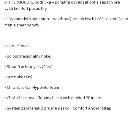
✅ THERMOCORE podšívka – pomáha odvádzať pot a zápach pre
vyšší komfort počas hry
✅ Dynamický Vapor strih – navrhnutý pre rýchlych hráčov, ktorí často
menia smer pohybu
Lakte - Senior
• poloprofesionálny hokej
• Stupeň ochrany: zvýšená
• Strih: skosený
• Chránič lakťa: Hyperlite foam
• Chránič bicepsu: Floating bicep with molded PE insert
• Systém zapínania: 2 pružné pásky + Comfort Anchor strap