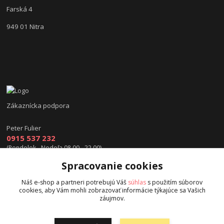
Farská 4
949 01 Nitra
Zákaznícka podpora
Peter Fulier
0915 537 232
(Pondelok - Nedeľa 08.00 - 22.00)
Spracovanie cookies
info@hokejexpert.sk
Náš e-shop a partneri potrebujú Váš
súhlas
s použitím súborov
cookies, aby Vám mohli zobrazovať informácie týkajúce sa Vašich
záujmov.