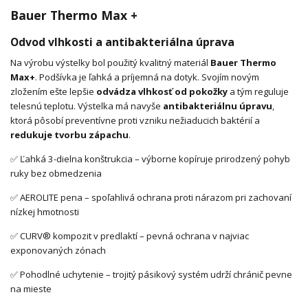
Bauer Thermo Max +
Odvod vlhkosti a antibakteriálna úprava
Na výrobu výstelky bol použitý kvalitný materiál
Bauer Thermo
Max+
. Podšívka je ľahká a príjemná na dotyk. Svojím novým
zložením ešte lepšie
odvádza vlhkosť od pokožky
a tým reguluje
telesnú teplotu. Výstelka má navyše
antibakteriálnu úpravu
,
ktorá pôsobí preventívne proti vzniku nežiaducich baktérií a
redukuje tvorbu zápachu
.
✅ Ľahká 3-dielna konštrukcia – výborne kopíruje prirodzený pohyb
ruky bez obmedzenia
✅ AEROLITE pena – spoľahlivá ochrana proti nárazom pri zachovaní
nízkej hmotnosti
✅ CURV® kompozit v predlaktí – pevná ochrana v najviac
exponovaných zónach
✅ Pohodlné uchytenie – trojitý pásikový systém udrží chránič pevne
na mieste