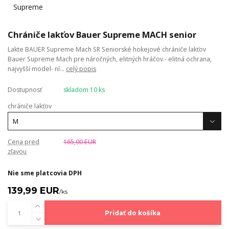
Chrániče lakťov Bauer Supreme MACH senior
Lakte BAUER Supreme Mach SR Seniorské hokejové chrániče lakťov
Bauer Supreme Mach pre náročných, elitných hráčov.- elitná ochrana,
najvyšší model- ní...
celý popis
Dostupnosť
skladom 10 ks
chrániče lakťov
Cena pred
165,00 EUR
zľavou
Nie sme platcovia DPH
139,99 EUR
/
ks
Pridať do košíka