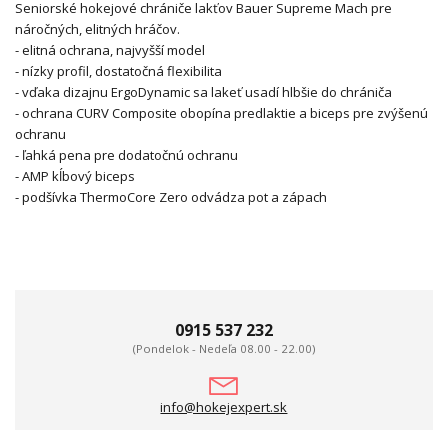
Seniorské hokejové chrániče lakťov Bauer Supreme Mach pre
náročných, elitných hráčov.
- elitná ochrana, najvyšší model
- nízky profil, dostatočná flexibilita
- vďaka dizajnu ErgoDynamic sa lakeť usadí hlbšie do chrániča
- ochrana CURV Composite obopína predlaktie a biceps pre zvýšenú
ochranu
- ľahká pena pre dodatočnú ochranu
- AMP kĺbový biceps
- podšívka ThermoCore Zero odvádza pot a zápach
0915 537 232
(Pondelok - Nedeľa 08.00 - 22.00)
info@hokejexpert.sk