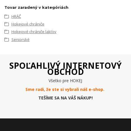
Tovar zaradený v kategóriách
HRÁČ
Hokejové chrániče
Hokejové chrániče lakťov
Seniorské
SPOĽAHLIVÝ INTERNETOVÝ
OBCHOD
Všetko pre HOKEJ
Sme radi, že ste si vybrali náš e-
shop
.
TEŠÍME SA NA VÁŠ NÁKUP!