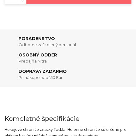
PORADENSTVO
Odborne zaškolený personál
OSOBNÝ ODBER
Predajňa Nitra
DOPRAVA ZADARMO
Pri nákupe nad 150 Eur
Kompletné špecifikácie
Hokejové chrániče značky Tackla. Holenné chrániče sú určené pre
aktívne hrajúcu mládež a amatérov z radu seniorov.