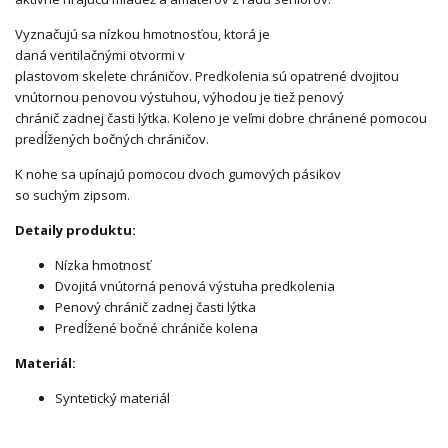
Vyznačujú sa nízkou hmotnosťou,
ktorá je
daná
ventilačnými
otvormi
v
plastovom
skelete
chráničov.
Predkolenia
sú opatrené dvojitou
vnútornou penovou výstuhou, výhodou je tiež penový
chránič
zadnej časti
lýtka.
Koleno
je veľmi
dobre chránené pomocou
predĺžených bočných chrán
ičov.
K
nohe
sa
upínajú
pomocou dvoch
gumových
pásikov
so
suchým
zipsom.
Detaily produktu:
Nízka hmotnosť
Dvojitá vnútorná penová výstuha predkolenia
Penový chránič zadnej časti lýtka
Predĺžené bočné chrániče kolena
Materiál:
Syntetický materiál