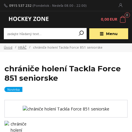
0915 537 232
(Pondelok - Nedeľa 08.00 - 22.00)
0
0,00 EUR
Menu
Úvod
HRÁČ
chrániče holení Tackla Force 851 seniorske
chrániče holení Tackla Force
851 seniorske
Novinka