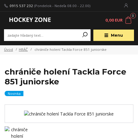
0915 537 232
(Pondelok - Nedeľa 08.00 - 22.00)
0
0,00 EUR
Menu
Úvod
HRÁČ
chrániče holení Tackla Force 851 juniorske
chrániče holení Tackla Force
851 juniorske
Novinka