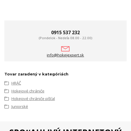
0915 537 232
(Pondelok - Nedeľa 08.00 - 22.00)
info@hokejexpert.sk
Tovar zaradený v kategóriách
HRÁČ
Hokejové chrániče
Hokejové chrániče píšťal
Juniorské