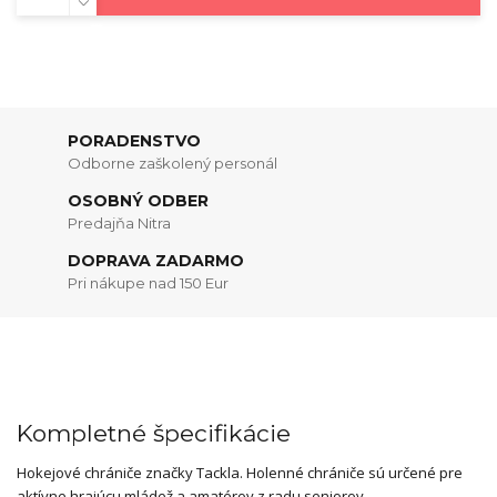
PORADENSTVO
Odborne zaškolený personál
OSOBNÝ ODBER
Predajňa Nitra
DOPRAVA ZADARMO
Pri nákupe nad 150 Eur
Kompletné špecifikácie
Hokejové chrániče značky Tackla. Holenné chrániče sú určené pre
aktívne hrajúcu mládež a amatérov z radu seniorov.