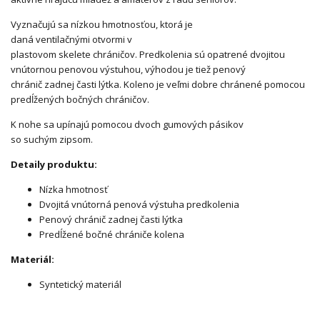
Vyznačujú sa nízkou hmotnosťou,
ktorá je
daná
ventilačnými
otvormi
v
plastovom
skelete
chráničov.
Predkolenia
sú opatrené dvojitou
vnútornou penovou výstuhou, výhodou je tiež penový
chránič
zadnej časti
lýtka.
Koleno
je veľmi
dobre chránené pomocou
predĺžených bočných chrán
ičov.
K
nohe
sa
upínajú
pomocou dvoch
gumových
pásikov
so
suchým
zipsom.
Detaily produktu:
Nízka hmotnosť
Dvojitá vnútorná penová výstuha predkolenia
Penový chránič zadnej časti lýtka
Predĺžené bočné chrániče kolena
Materiál:
Syntetický materiál