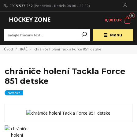
0915 537 232
(Pondelok - Nedeľa 08.00 - 22.00)
0
0,00 EUR
Menu
Úvod
HRÁČ
chrániče holení Tackla Force 851 detske
chrániče holení Tackla Force
851 detske
Novinka