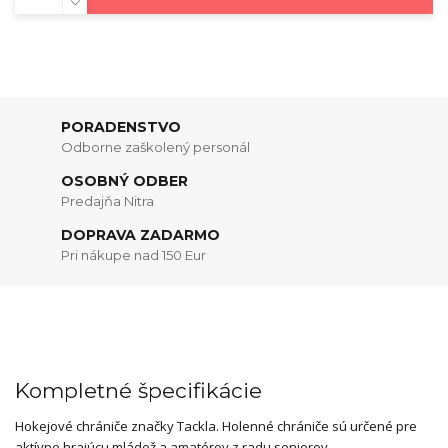
PORADENSTVO
Odborne zaškolený personál
OSOBNÝ ODBER
Predajňa Nitra
DOPRAVA ZADARMO
Pri nákupe nad 150 Eur
Kompletné špecifikácie
Hokejové chrániče značky Tackla. Holenné chrániče sú určené pre
aktívne hrajúcu mládež a amatérov z radu seniorov.