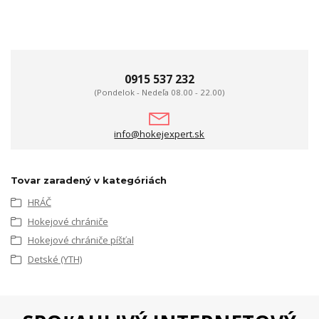
0915 537 232
(Pondelok - Nedeľa 08.00 - 22.00)
info@hokejexpert.sk
Tovar zaradený v kategóriách
HRÁČ
Hokejové chrániče
Hokejové chrániče píšťal
Detské (YTH)