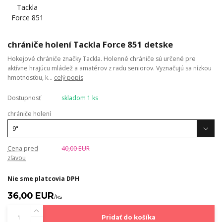
chrániče holení Tackla Force 851 detske
Hokejové chrániče značky Tackla. Holenné chrániče sú určené pre
aktívne hrajúcu mládež a amatérov z radu seniorov. Vyznačujú sa nízkou
hmotnosťou, k...
celý popis
Dostupnosť
skladom 1 ks
chrániče holení
Cena pred
40,00 EUR
zľavou
Nie sme platcovia DPH
36,00 EUR
/
ks
Pridať do košíka