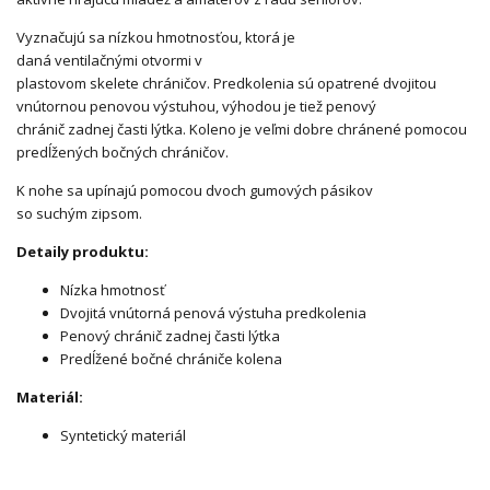
Vyznačujú sa nízkou hmotnosťou,
ktorá je
daná
ventilačnými
otvormi
v
plastovom
skelete
chráničov.
Predkolenia
sú opatrené dvojitou
vnútornou penovou výstuhou, výhodou je tiež penový
chránič
zadnej časti
lýtka.
Koleno
je veľmi
dobre chránené pomocou
predĺžených bočných chrán
ičov.
K
nohe
sa
upínajú
pomocou dvoch
gumových
pásikov
so
suchým
zipsom.
Detaily produktu:
Nízka hmotnosť
Dvojitá vnútorná penová výstuha predkolenia
Penový chránič zadnej časti lýtka
Predĺžené bočné chrániče kolena
Materiál:
Syntetický materiál