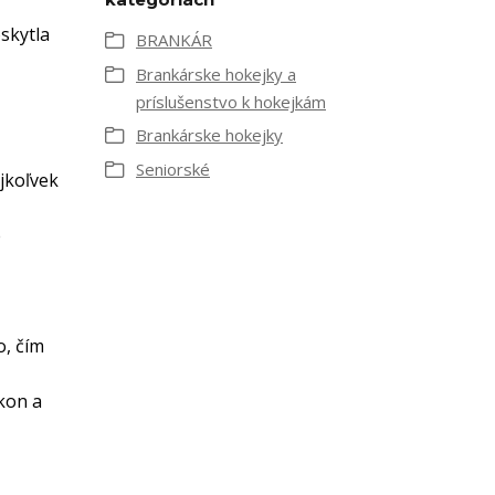
skytla
BRANKÁR
Brankárske hokejky a
príslušenstvo k hokejkám
Brankárske hokejky
Seniorské
jkoľvek
e
o, čím
kon a