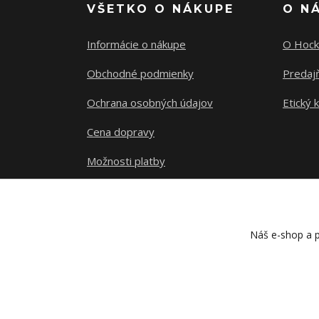
VŠETKO O NÁKUPE
O N
Informácie o nákupe
O Hock
Obchodné podmienky
Predajň
Ochrana osobných údajov
Etický 
Cena dopravy
Možnosti platby
Sledovanie zásielky
Náš e-shop a p