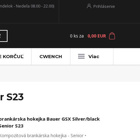
ndelok - Nedeľa 08.00 - 22.00)
Prihlásenie
0
ks
za
0,00 EUR
ť
E KORČUĽ
CWENCH
Viac
r S23
brankárska hokejka Bauer GSX Silver/black
Senior S23
Kompozitová brankárska hokejka - Senior •