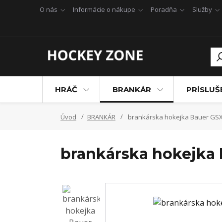
O nás
Informácie o nákupe
Poradňa
Služby
HRÁČ
BRANKÁR
PRÍSLU
Úvod
BRANKÁR
brankárska hokejka Bauer GSX 
brankárska hokejka 