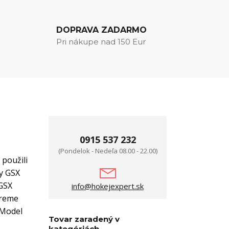
DOPRAVA ZADARMO
Pri nákupe nad 150 Eur
0915 537 232
(Pondelok - Nedeľa 08.00 - 22.00)
použili
ky GSX
 GSX
info@hokejexpert.sk
preme
 Model
Tovar zaradený v
kategóriách