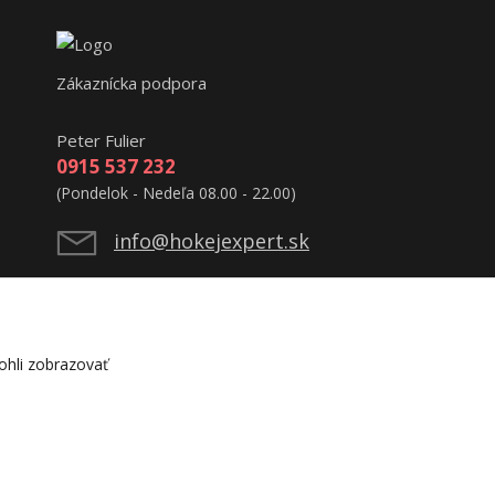
Zákaznícka podpora
Peter Fulier
0915 537 232
(Pondelok - Nedeľa 08.00 - 22.00)
info@hokejexpert.sk
hli zobrazovať