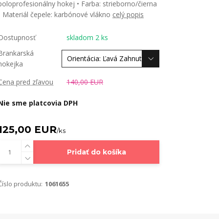
poloprofesionálny hokej • Farba: strieborno/čierna
• Materiál čepele: karbónové vlákno
celý popis
Dostupnosť
skladom 2 ks
Brankarská
hokejka
Cena pred zľavou
140,00 EUR
Nie sme platcovia DPH
125,00 EUR
/
ks
Pridať do košíka
Číslo produktu:
1061655