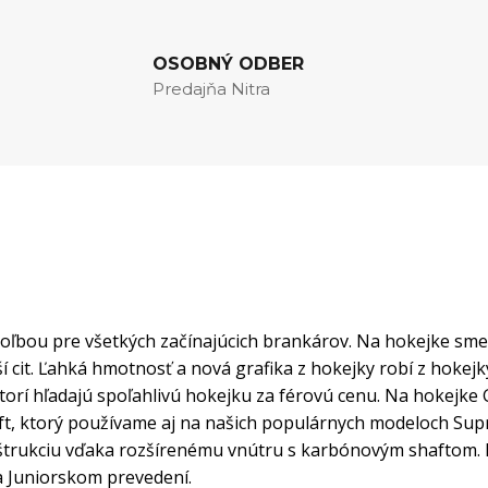
OSOBNÝ ODBER
Predajňa Nitra
oľbou pre všetkých začínajúcich brankárov. Na hokejke sme 
í cit. Ľahká hmotnosť a nová grafika z hokejky robí z hokej
ktorí hľadajú spoľahlivú hokejku za férovú cenu. Na hokejke
ft, ktorý používame aj na našich populárnych modeloch Su
štrukciu vďaka rozšírenému vnútru s karbónovým shaftom.
a Juniorskom prevedení.