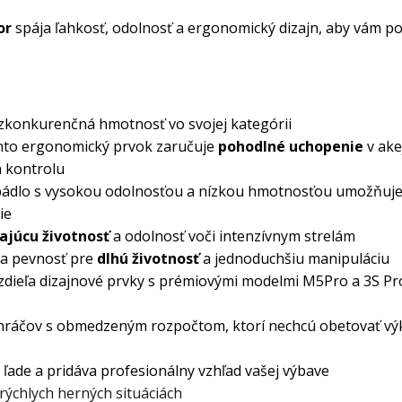
or
spája ľahkosť, odolnosť a ergonomický dizajn, aby vám po
zkonkurenčná hmotnosť vo svojej kategórii
to ergonomický prvok zaručuje
pohodlné uchopenie
v ake
a kontrolu
ádlo s vysokou odolnosťou a nízkou hmotnosťou umožňuj
ie
ajúcu životnosť
a odolnosť voči intenzívnym strelám
 a pevnosť pre
dlhú životnosť
a jednoduchšiu manipuláciu
dieľa dizajnové prvky s prémiovými modelmi M5Pro a 3S Pr
hráčov s obmedzeným rozpočtom, ktorí nechcú obetovať vý
ade a pridáva profesionálny vzhľad vašej výbave
 rýchlych herných situáciách