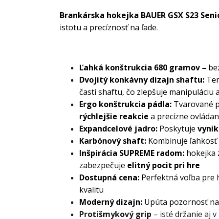
Brankárska hokejka BAUER GSX S23 Seni
istotu a precíznosť na ľade.
Ľahká konštrukcia 680 gramov –
be
Dvojitý konkávny dizajn shaftu:
Ten
časti shaftu, čo zlepšuje manipuláciu 
Ergo konštrukcia pádla:
Tvarované p
rýchlejšie reakcie
a precízne ovládan
Expandcelové jadro:
Poskytuje
vynik
Karbónový shaft:
Kombinuje ľahkosť
Inšpirácia SUPREME radom:
hokejka z
zabezpečuje
elitný pocit pri hre
Dostupná cena:
Perfektná voľba pre 
kvalitu
Moderný dizajn:
Upúta pozornosť na ľ
Protišmykový grip
– isté držanie aj v