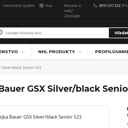
Vernostný systém
Viac
Neviete si
0915 537 232
(Po
rady?
Zavolajte.
Hľada
ŠENSTVO
NHL PRODUKTY
PROFILOVANI
Silver/black Senior S23
Bauer GSX Silver/black Senio