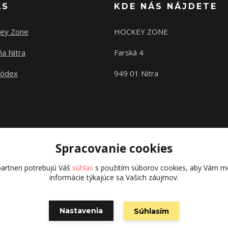
ÁS
KDE NÁS NÁJDETE
ey Zone
HOCKEY ZONE
a Nitra
Farská 4
kódex
949 01 Nitra
Spracovanie cookies
artneri potrebujú Váš
súhlas
s použitím súborov cookies, aby Vám mo
informácie týkajúce sa Vašich záujmov.
Copyright © 2015 hokejexpert.sk
Nastavenia
Súhlasím
Vytvorené na
Eshop-rychlo.sk