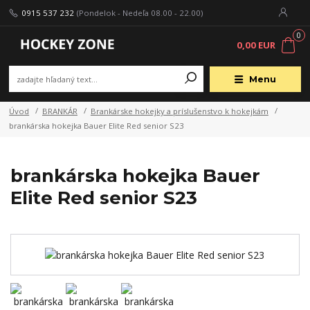
0915 537 232
(Pondelok - Nedeľa 08.00 - 22.00)
0
0,00 EUR
Menu
Úvod
BRANKÁR
Brankárske hokejky a príslušenstvo k hokejkám
brankárska hokejka Bauer Elite Red senior S23
brankárska hokejka Bauer
Elite Red senior S23