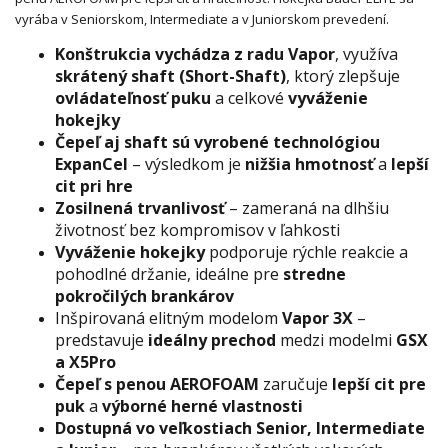
vyrába v Seniorskom, Intermediate a v Juniorskom prevedení.
Konštrukcia vychádza z radu Vapor
, využíva
skrátený shaft (Short-Shaft)
, ktorý zlepšuje
ovládateľnosť puku
a celkové
vyváženie
hokejky
Čepeľ aj shaft sú vyrobené technológiou
ExpanCel
– výsledkom je
nižšia hmotnosť
a
lepší
cit pri hre
Zosilnená trvanlivosť
– zameraná na dlhšiu
životnosť bez kompromisov v ľahkosti
Vyváženie hokejky
podporuje rýchle reakcie a
pohodlné držanie, ideálne pre
stredne
pokročilých brankárov
Inšpirovaná elitným modelom
Vapor 3X
–
predstavuje
ideálny prechod
medzi modelmi
GSX
a X5Pro
Čepeľ s penou AEROFOAM
zaručuje
lepší cit pre
puk
a
výborné herné vlastnosti
Dostupná vo veľkostiach Senior, Intermediate