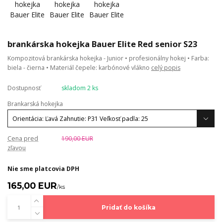
brankárska hokejka Bauer Elite Red senior S23
Kompozitová brankárska hokejka - Junior • profesionálny hokej • Farba:
biela - čierna • Materiál čepele: karbónové vlákno
celý popis
Dostupnosť
skladom 2 ks
Brankarská hokejka
Cena pred
190,00 EUR
zľavou
Nie sme platcovia DPH
165,00 EUR
/
ks
Pridať do košíka