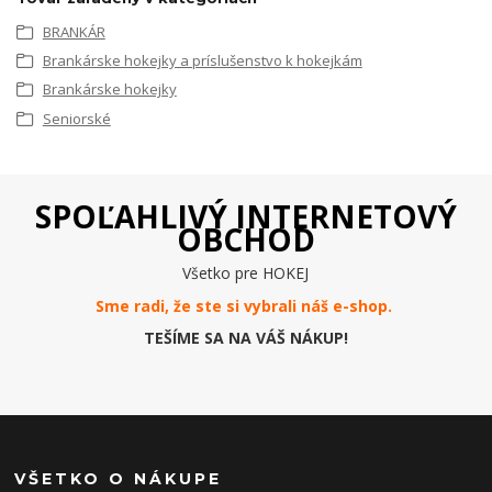
BRANKÁR
Brankárske hokejky a príslušenstvo k hokejkám
Brankárske hokejky
Seniorské
SPOĽAHLIVÝ INTERNETOVÝ
OBCHOD
Všetko pre HOKEJ
Sme radi, že ste si vybrali náš e-
shop
.
TEŠÍME SA NA VÁŠ NÁKUP!
VŠETKO O NÁKUPE