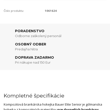
Číslo produktu:
1061624
PORADENSTVO
Odborne zaškolený personál
OSOBNÝ ODBER
Predajňa Nitra
DOPRAVA ZADARMO
Pri nákupe nad 150 Eur
Kompletné špecifikácie
Kompozitová brankárska hokejka Bauer Elite Senior je gólmanska
hokejka z kompozitných materiálov
pre dospelých brankárov
.