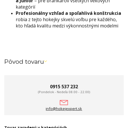
a Junior
– pre brankárov všetkých vekových
kategórií
Profesionálny vzhľad a spoľahlivá konštrukcia
robia z tejto hokejky skvelú voľbu pre každého,
kto hľadá kvalitu medzi výkonnostnými modelmi
Pôvod tovaru
0915 537 232
(Pondelok - Nedeľa 08.00 - 22.00)
info@hokejexpert.sk
Tovar zaradený v kategóriách