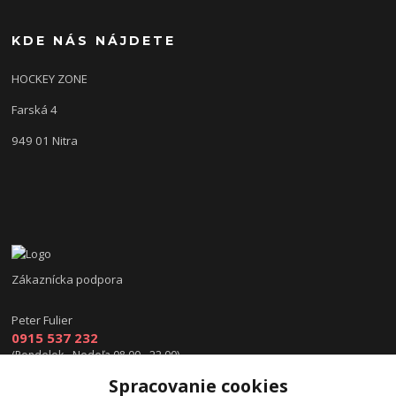
KDE NÁS NÁJDETE
HOCKEY ZONE
Farská 4
949 01 Nitra
Zákaznícka podpora
Peter Fulier
0915 537 232
(Pondelok - Nedeľa 08.00 - 22.00)
Spracovanie cookies
info@hokejexpert.sk