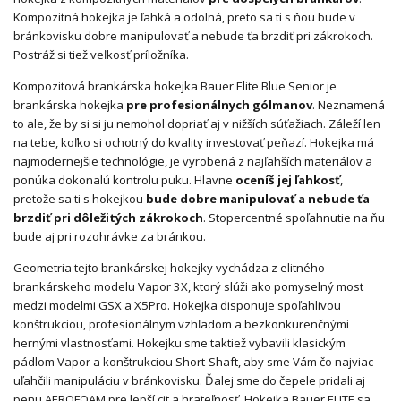
Kompozitná hokejka je ľahká a odolná, preto sa ti s ňou bude v
bránkovisku dobre manipulovať a nebude ťa brzdiť pri zákrokoch.
Postráž si tiež veľkosť príložníka.
Kompozitová brankárska hokejka Bauer Elite Blue Senior je
brankárska hokejka
pre profesionálnych gólmanov
. Neznamená
to ale, že by si si ju nemohol dopriať aj v nižších súťažiach. Záleží len
na tebe, koľko si ochotný do kvality investovať peňazí. Hokejka má
najmodernejšie technológie, je vyrobená z najľahších materiálov a
ponúka dokonalú kontrolu puku. Hlavne
oceníš jej ľahkosť
,
pretože sa ti s hokejkou
bude dobre manipulovať a nebude ťa
brzdiť pri dôležitých zákrokoch
. Stopercentné spoľahnutie na ňu
bude aj pri rozohrávke za bránkou.
Geometria tejto brankárskej hokejky vychádza z elitného
brankárskeho modelu Vapor 3X, ktorý slúži ako pomyselný most
medzi modelmi GSX a X5Pro. Hokejka disponuje spoľahlivou
konštrukciou, profesionálnym vzhľadom a bezkonkurenčnými
hernými vlastnosťami. Hokejku sme taktiež vybavili klasickým
pádlom Vapor a konštrukciou Short-Shaft, aby sme Vám čo najviac
uľahčili manipuláciu v bránkovisku. Ďalej sme do čepele pridali aj
penu AEROFOAM pre lepší cit a hrateľnosť. Hokejka Bauer ELITE sa