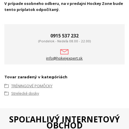
V prípade osobneho odberu, na v predajni Hockey Zone bude
tento príplatok odpočítaný.
0915 537 232
(Pondelok - Nedeľa 08.00 - 22.00)
info@hokejexpert.sk
Tovar zaradený v kategóriách
TRÉNINGOVÉ POMÔCKY
Strelecké dosky
SPOĽAHLIVÝ INTERNETOVÝ
OBCHOD