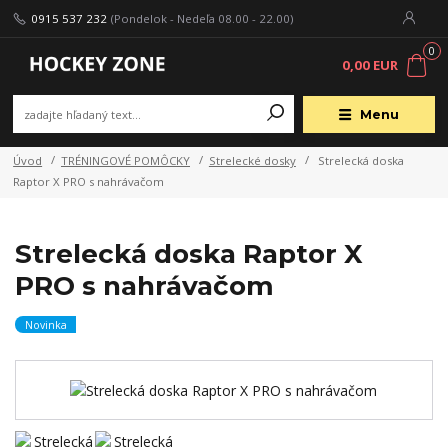
0915 537 232
(Pondelok - Nedeľa 08.00 - 22.00)
0
0,00 EUR
Menu
Úvod
TRÉNINGOVÉ POMÔCKY
Strelecké dosky
Strelecká doska
Raptor X PRO s nahrávačom
Strelecká doska Raptor X
PRO s nahrávačom
Novinka