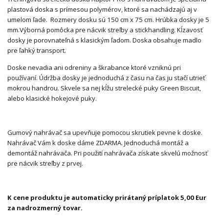
plastová doska s prímesou polymérov, ktoré sa nachádzajú aj v
umelom ľade. Rozmery dosku sú 150 cm x 75 cm. Hrúbka dosky je 5
mm.Výborná pomôcka pre nácvik streľby a stickhandling. Kĺzavosť
dosky je porovnateľná s klasickým ľadom. Doska obsahuje madlo
pre ľahký transport.
Doske nevadia ani odreniny a škrabance ktoré vzniknú pri
používaní. Údržba dosky je jednoduchá z času na čas ju stačí utrieť
mokrou handrou. Skvele sa nej kĺžu strelecké puky Green Biscuit,
alebo klasické hokejové puky.
Gumový nahrávač sa upevňuje pomocou skrutiek pevne k doske.
Nahrávač Vám k doske dáme ZDARMA. Jednoduchá montáž a
demontáž nahrávača. Pri použití nahrávača získate skvelú možnosť
pre nácvik streľby z prvej.
K cene produktu je automaticky prirátaný príplatok 5,00 Eur
za nadrozmerný tovar.