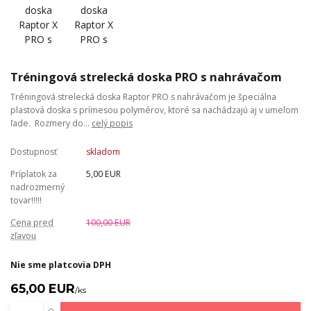
Tréningová strelecká doska PRO s nahrávačom
Tréningová strelecká doska Raptor PRO s nahrávačom je špeciálna
plastová doska s prímesou polymérov, ktoré sa nachádzajú aj v umelom
ľade. Rozmery do...
celý popis
Dostupnosť
skladom
Príplatok za
5,00 EUR
nadrozmerný
tovar!!!!!
Cena pred
100,00 EUR
zľavou
Nie sme platcovia DPH
65,00 EUR
/
ks