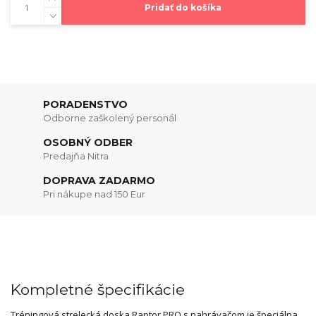
Pridať do košíka
PORADENSTVO
Odborne zaškolený personál
OSOBNÝ ODBER
Predajňa Nitra
DOPRAVA ZADARMO
Pri nákupe nad 150 Eur
Kompletné špecifikácie
Tréningová strelecká doska Raptor PRO s nahrávačom je špeciálna