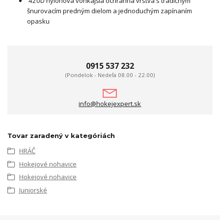
420D nylonová vonkajšia ochranná vrstva s tradičným
šnurovacím predným dielom a jednoduchým zapínaním
opasku
0915 537 232
(Pondelok - Nedeľa 08.00 - 22.00)
info@hokejexpert.sk
Tovar zaradený v kategóriách
HRÁČ
Hokejové nohavice
Hokejové nohavice
Juniorské