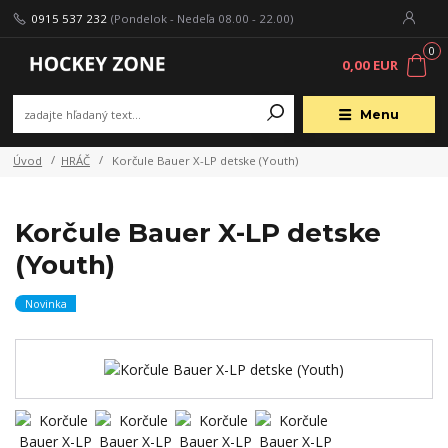
0915 537 232
(Pondelok - Nedeľa 08.00 - 22.00)
0
0,00 EUR
Menu
Úvod
HRÁČ
Korčule Bauer X-LP detske (Youth)
Korčule Bauer X-LP detske
(Youth)
Novinka