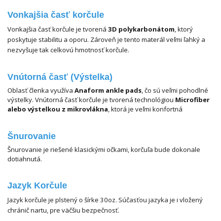
Vonkajšia časť korčule
Vonkajšia časť korčule je tvorená
3D polykarbonátom
, ktorý
poskytuje stabilitu a oporu. Zároveň je tento materál veľmi ľahký a
nezvyšuje tak celkovú hmotnosť korčule.
Vnútorná časť (
Výstelka
)
Oblasť členka využíva
Anaform ankle pads
, čo sú veľmi pohodlné
výstelky. Vnútorná časť korčule je tvorená technológiou
Microfiber
alebo výstelkou z mikrovlákna
, ktorá je veľmi konfortná
Šnurovanie
Šnurovanie je riešené klasickými očkami, korčuľa bude dokonale
dotiahnutá.
Jazyk Korčule
Jazyk korčule je plstený o šírke 30oz. Súčasťou jazyka je i vložený
chránič nartu, pre väčšiu bezpečnosť.