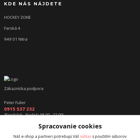
KDE NÁS NÁJDETE
HOCKEY ZONE
Farská 4
949 01 Nitra
Zákaznícka podpora
Peter Fulier
0915 537 232
(Pondelok - Nedeľa 08.00 - 22.00)
Spracovanie cookies
info@hokejexpert.sk
Náš e-shop a partneri potrebujú Váš
súhlas
s použitím súborov