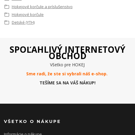
Hokejové korčule a príslušenstvo
Hokejové korčule
Detské (YTH)
SPOĽAHLIVÝ INTERNETOVÝ
OBCHOD
Všetko pre HOKEJ
Sme radi, že ste si vybrali náš e-
shop
.
TEŠÍME SA NA VÁŠ NÁKUP!
VŠETKO O NÁKUPE
Informácie o nákupe