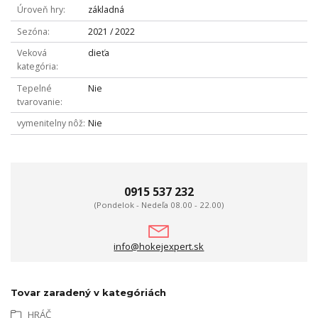
Úroveň hry
základná
Sezóna
2021 / 2022
Veková
dieťa
kategória
Tepelné
Nie
tvarovanie
vymenitelny nôž
Nie
0915 537 232
(Pondelok - Nedeľa 08.00 - 22.00)
info@hokejexpert.sk
Tovar zaradený v kategóriách
HRÁČ