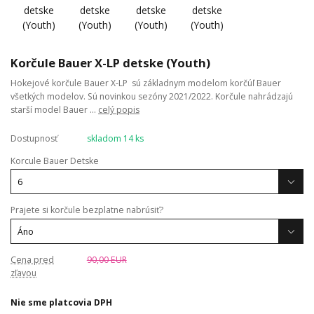
Korčule Bauer X-LP detske (Youth)
Hokejové korčule Bauer X-LP sú základnym modelom korčúľ Bauer
všetkých modelov. Sú novinkou sezóny 2021/2022. Korčule nahrádzajú
starší model Bauer ...
celý popis
Dostupnosť
skladom 14 ks
Korcule Bauer Detske
Prajete si korčule bezplatne nabrúsiť?
Cena pred
90,00 EUR
zľavou
Nie sme platcovia DPH