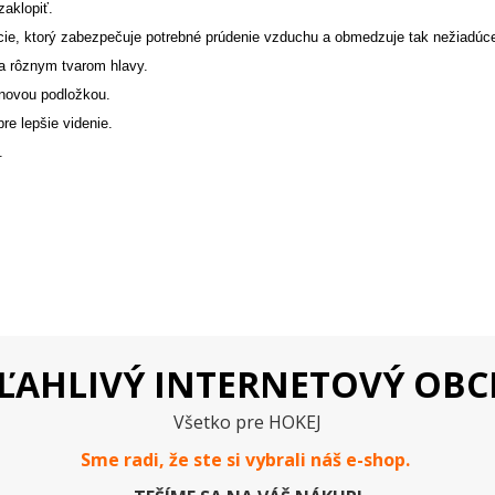
zaklopiť.
cie, ktorý zabezpečuje potrebné prúdenie vzduchu a obmedzuje tak nežiadúce
 sa rôznym tvarom hlavy.
enovou podložkou.
re lepšie videnie.
.
ĽAHLIVÝ INTERNETOVÝ OB
Všetko pre HOKEJ
Sme radi, že ste si vybrali náš e-
shop
.