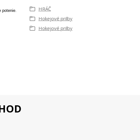
HRÁČ
 potenie.
Hokejové prilby
Hokejové prilby
CHOD