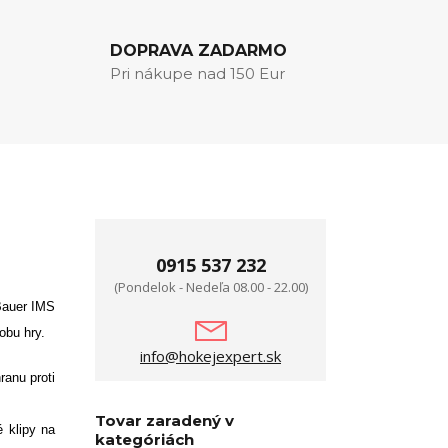
DOPRAVA ZADARMO
Pri nákupe nad 150 Eur
0915 537 232
(Pondelok - Nedeľa 08.00 - 22.00)
Bauer IMS
obu hry.
info@hokejexpert.sk
ranu proti
Tovar zaradený v
é klipy na
kategóriách