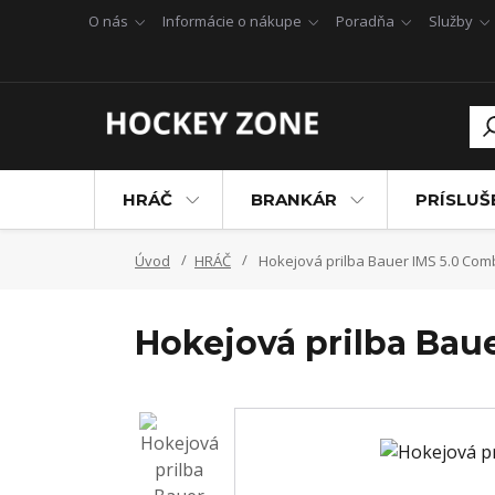
O nás
Informácie o nákupe
Poradňa
Služby
HRÁČ
BRANKÁR
PRÍSLU
Úvod
HRÁČ
Hokejová prilba Bauer IMS 5.0 Com
Hokejová prilba Bau