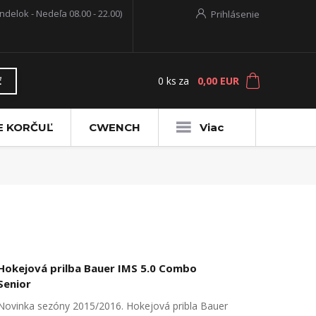
ndelok - Nedeľa 08.00 - 22.00)
Prihlásenie
0
ks
za
0,00 EUR
ť
E KORČUĽ
CWENCH
Viac
Hokejová prilba Bauer IMS 5.0 Combo
Senior
Novinka sezóny 2015/2016. Hokejová pribla Bauer