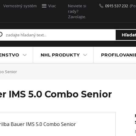
Vernostný systém
Viac
Neviete si
0915 537 232
(Po
rady?
Zavolajte.
Hľada
ŠENSTVO
NHL PRODUKTY
PROFILOVANI
bo Senior
er IMS 5.0 Combo Senior