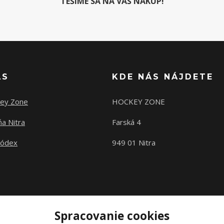
TEŠÍME SA NA VÁŠ NÁKUP!
ÁS
KDE NÁS NÁJDETE
ey Zone
HOCKEY ZONE
a Nitra
Farská 4
kódex
949 01 Nitra
Spracovanie cookies