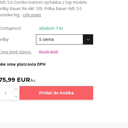
IMS 5.0 Combo tvarovo vychádza z top modelu
prilby Bauer Re-Akt 100. Prilba Bauer IMS 5.0
ponúka hig...
celý popis
Dostupnosť
skladom 7 ks
prilby
Cena pred zľavou
89,00 EUR
Nie sme platcovia DPH
75,99 EUR
/
ks
Pridať do košíka