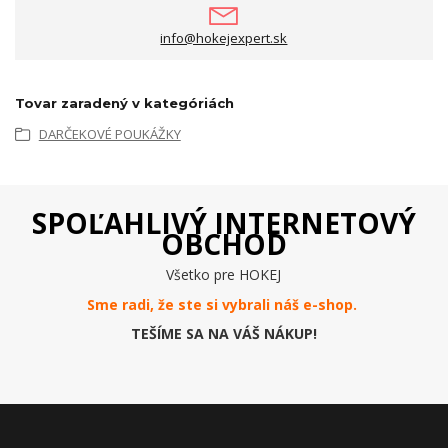
info@hokejexpert.sk
Tovar zaradený v kategóriách
DARČEKOVÉ POUKÁŽKY
SPOĽAHLIVÝ INTERNETOVÝ
OBCHOD
Všetko pre HOKEJ
Sme radi, že ste si vybrali náš e-
shop
.
TEŠÍME SA NA VÁŠ NÁKUP!