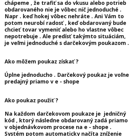
chápeme , že trafiť sa do vkusu alebo potrieb
obdarovaného nie je vôbec nič jednoduché .
Napr .
keď hokej vôbec nehráte .
Ani Vám to
potom neurobí radosť , keď obdarovaný bude
chcieť tovar vymeniť alebo ho vlastne vôbec
nepotrebuje .
Ale predísť takýmto situáciám,
je veľmi jednoduché s darčekovým poukazom .
Ako môžem poukaz získať ?
Úplne jednoducho .
Darčekový poukaz je voľne
predajný priamo v e - shope
Ako poukaz použiť ?
Na každom darčekovom poukaze je jedničný
kód , ktorý následne obdarovaný zadá priamo
v objednávkovom procese na e - shope .
Systém potom automaticky načíta zníženie