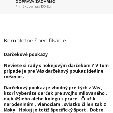
DOPRAVA ZADARMO
Pri nákupe nad 150 Eur
Kompletné špecifikácie
Darčekové poukazy
Neviete si rady s hokejovým darčekom ?
V tom
prípade je pre Vás darčekový poukaz ideálne
riešenie .
Darčekový poukaz je vhodný pre tých z Vás ,
ktorí vyberáte darček pre svojho milovaného ,
najbližšieho alebo kolegu z práce .
Či už k
narodeninám , Vianociam , sviatku či len tak z
lásky .
Hokej je totiž špecifický šport .
Dobre