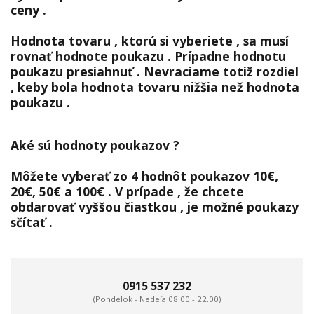
ceny .
Hodnota tovaru , ktorú si vyberiete , sa musí
rovnať hodnote poukazu .
Prípadne hodnotu
poukazu presiahnuť .
Nevraciame totiž rozdiel
, keby bola hodnota tovaru nižšia než hodnota
poukazu .
Aké sú hodnoty poukazov ?
Môžete vyberať zo 4 hodnôt poukazov 10€,
20€, 50€ a 100€ .
V prípade , že chcete
obdarovať vyššou čiastkou , je možné poukazy
sčítať .
0915 537 232
(Pondelok - Nedeľa 08.00 - 22.00)