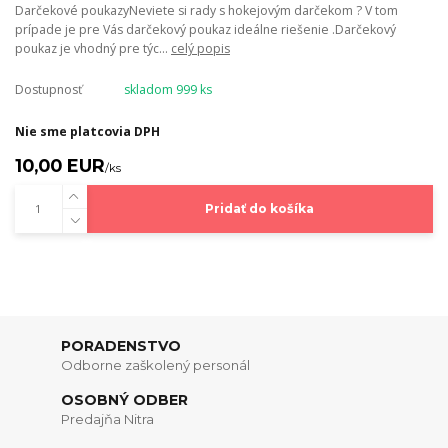
Darčekové poukazyNeviete si rady s hokejovým darčekom ? V tom
prípade je pre Vás darčekový poukaz ideálne riešenie .Darčekový
poukaz je vhodný pre týc...
celý popis
Dostupnosť
skladom 999 ks
Nie sme platcovia DPH
10,00 EUR
/
ks
Pridať do košíka
PORADENSTVO
Odborne zaškolený personál
OSOBNÝ ODBER
Predajňa Nitra