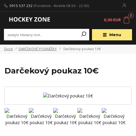
0915 537 232
(Pondelok - Nedeľa 08.00 - 22.00)
0
0,00 EUR
Menu
Úvod
DARČEKOVÉ POUKÁŽKY
Darčekový poukaz 10€
Darčekový poukaz 10€