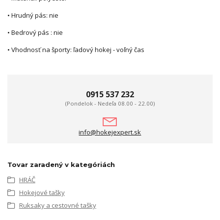
• Hrudný pás: nie
• Bedrový pás : nie
• Vhodnosť na športy: ľadový hokej - voľný čas
0915 537 232
(Pondelok - Nedeľa 08.00 - 22.00)
info@hokejexpert.sk
Tovar zaradený v kategóriách
HRÁČ
Hokejové tašky
Ruksaky a cestovné tašky