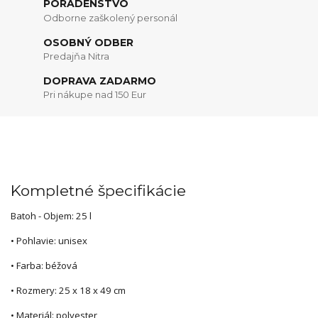
PORADENSTVO
Odborne zaškolený personál
OSOBNÝ ODBER
Predajňa Nitra
DOPRAVA ZADARMO
Pri nákupe nad 150 Eur
Kompletné špecifikácie
Batoh - Objem: 25 l
• Pohlavie: unisex
• Farba: béžová
• Rozmery: 25 x 18 x 49 cm
• Materiál: polyester