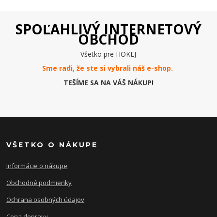
SPOĽAHLIVÝ INTERNETOVÝ
OBCHOD
Všetko pre HOKEJ
Sme radi, že ste si vybrali náš e-
shop
.
TEŠÍME SA NA VÁŠ NÁKUP!
VŠETKO O NÁKUPE
Informácie o nákupe
Obchodné podmienky
Ochrana osobných údajov
Cena dopravy