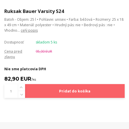
Ruksak Bauer Varsity S24
Batoh - Objem: 25 l • Pohlavie: unisex • Farba: béžová • Rozmery: 25 x 18
x 49 cm • Materiál: polyester • Hrudný pás: nie • Bedrový pás : nie •
Vhodno...
celý popis
Dostupnosť
skladom 5 ks
Cena pred
95,00 EUR
zľavou
Nie sme platcovia DPH
82,90 EUR
/
ks
Pridať do košíka