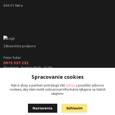
949 01 Nitra
Zákaznícka podpora
Peter Fulier
0915 537 232
(Pondelok - Nedeľa 08.00 - 22.00)
Spracovanie cookies
info@hokejexpert.sk
Náš e-shop a partneri potrebujú Váš
súhlas
s použitím súborov
cookies, aby Vám mohli zobrazovať informácie týkajúce sa Vašich
záujmov.
Nastavenia
Súhlasím