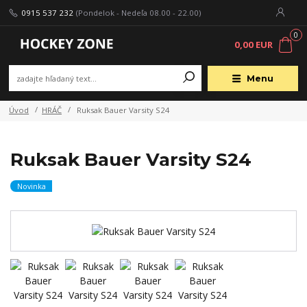
0915 537 232
(Pondelok - Nedeľa 08.00 - 22.00)
0
0,00 EUR
Menu
Úvod
HRÁČ
Ruksak Bauer Varsity S24
Ruksak Bauer Varsity S24
Novinka