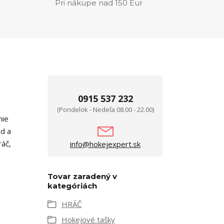
Pri nákupe nad 150 Eur
0915 537 232
(Pondelok - Nedeľa 08.00 - 22.00)
nie
ad a
ráč,
info@hokejexpert.sk
Tovar zaradený v
kategóriách
HRÁČ
Hokejové tašky