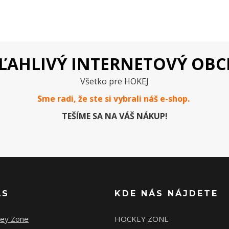
ĽAHLIVÝ INTERNETOVÝ OB
Všetko pre HOKEJ
Sme radi, že ste si vybrali náš e-
shop
.
TEŠÍME SA NA VÁŠ NÁKUP!
ÁS
KDE NÁS NÁJDETE
ey Zone
HOCKEY ZONE