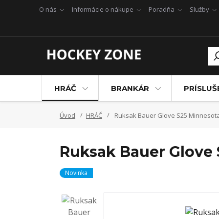
O nás
Informácie o nákupe
Poradňa
Služby
HRÁČ
BRANKÁR
PRÍSLU
Úvod
HRÁČ
Ruksak Bauer Glove S25 Minnesot
Ruksak Bauer Glove 
Novinka