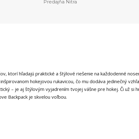
Predajňa Nitra
ov, ktorí hľadajú praktické a štýlové riešenie na každodenné nose
e inšpirovanom hokejovou rukavicou, čo mu dodáva jedinečný vzhľ
ický – je aj štýlovým vyjadrením tvojej vášne pre hokej. Či už si h
love Backpack je skvelou voľbou.