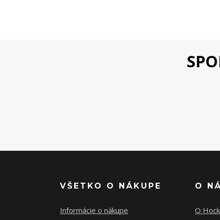
SPO
VŠETKO O NÁKUPE
O N
Informácie o nákupe
O Hock