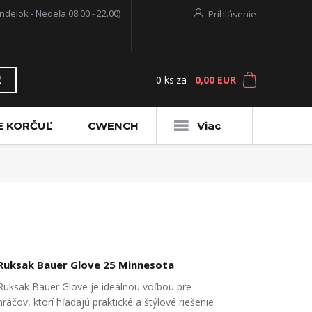
ndelok - Nedeľa 08.00 - 22.00)
Prihlásenie
0
ks
za
0,00 EUR
ť
E KORČUĽ
CWENCH
Viac
Ruksak Bauer Glove 25 Minnesota
Ruksak Bauer Glove je ideálnou voľbou pre
hráčov, ktorí hľadajú praktické a štýlové riešenie