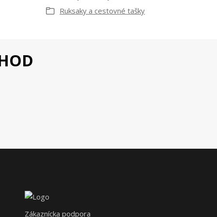
Ruksaky a cestovné tašky
CHOD
Zákaznícka podpora