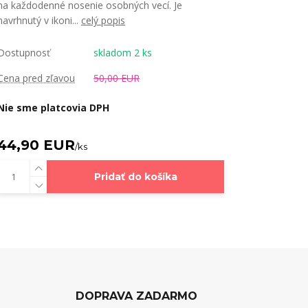
na každodenné nosenie osobných vecí. Je
navrhnutý v ikoni...
celý popis
Dostupnosť
skladom 2 ks
Cena pred zľavou
50,00 EUR
Nie sme platcovia DPH
44,90 EUR
/
ks
Pridať do košíka
DOPRAVA ZADARMO