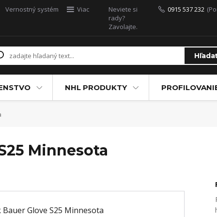
Vernostný systém
Viac
Neviete si
0915 537 232
(Po
rady?
Zavolajte.
Hľada
ŠENSTVO
NHL PRODUKTY
PROFILOVANI
a
S25 Minnesota