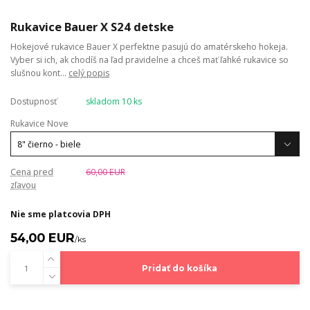
Rukavice Bauer X S24 detske
Hokejové rukavice Bauer X perfektne pasujú do amatérskeho hokeja.
Vyber si ich, ak chodíš na ľad pravidelne a chceš mať ľahké rukavice so
slušnou kont...
celý popis
Dostupnosť
skladom 10 ks
Rukavice Nove
Cena pred
60,00 EUR
zľavou
Nie sme platcovia DPH
54,00 EUR
/
ks
Pridať do košíka