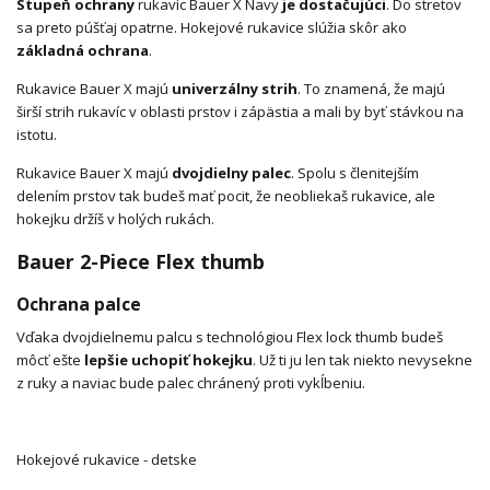
Stupeň ochrany
rukavíc Bauer X Navy
je dostačujúci
. Do stretov
sa preto púšťaj opatrne. Hokejové rukavice slúžia skôr ako
základná ochrana
.
Rukavice Bauer X majú
univerzálny strih
. To znamená, že majú
širší strih rukavíc v oblasti prstov i zápästia a mali by byť stávkou na
istotu.
Rukavice Bauer X majú
dvojdielny palec
. Spolu s členitejším
delením prstov tak budeš mať pocit, že neobliekaš rukavice, ale
hokejku držíš v holých rukách.
Bauer 2-Piece Flex thumb
Ochrana palce
Vďaka dvojdielnemu palcu s technológiou Flex lock thumb budeš
môcť ešte
lepšie uchopiť hokejku
. Už ti ju len tak niekto nevysekne
z ruky a naviac bude palec chránený proti vykĺbeniu.
Hokejové rukavice - detske