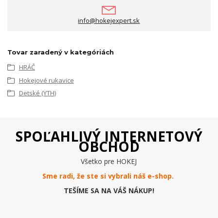
info@hokejexpert.sk
Tovar zaradený v kategóriách
HRÁČ
Hokejové rukavice
Detské (YTH)
SPOĽAHLIVÝ INTERNETOVÝ
OBCHOD
Všetko pre HOKEJ
Sme radi, že ste si vybrali náš e-
shop
.
TEŠÍME SA NA VÁŠ NÁKUP!