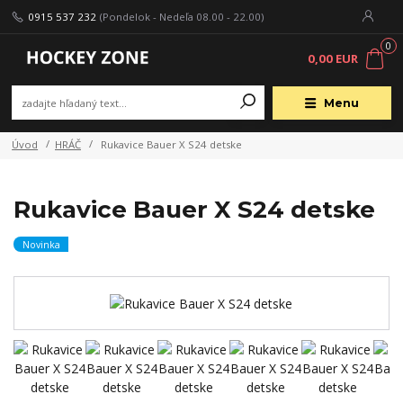
0915 537 232
(Pondelok - Nedeľa 08.00 - 22.00)
0
0,00 EUR
Menu
Úvod
HRÁČ
Rukavice Bauer X S24 detske
Rukavice Bauer X S24 detske
Novinka