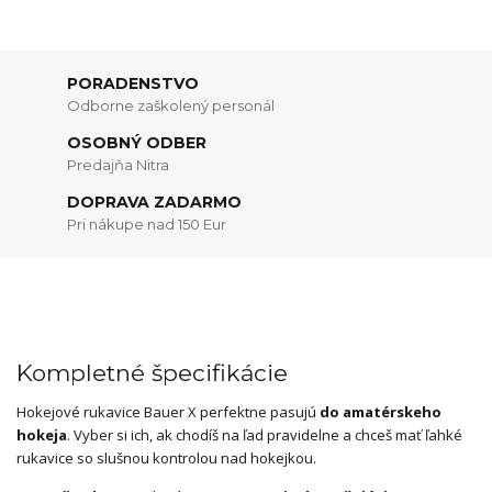
PORADENSTVO
Odborne zaškolený personál
OSOBNÝ ODBER
Predajňa Nitra
DOPRAVA ZADARMO
Pri nákupe nad 150 Eur
Kompletné špecifikácie
Hokejové rukavice Bauer X perfektne pasujú
do amatérskeho
hokeja
. Vyber si ich, ak chodíš na ľad pravidelne a chceš mať ľahké
rukavice so slušnou kontrolou nad hokejkou.