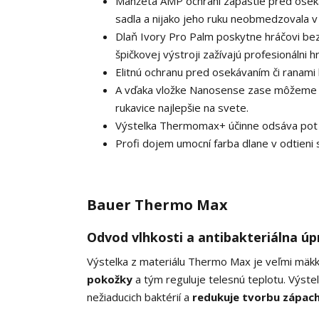
Manžeta AMP ochráni zápästie pred osekáv
sadla a nijako jeho ruku neobmedzovala v
Dlaň Ivory Pro Palm poskytne hráčovi bezp
špičkovej výstroji zažívajú profesionálni hr
Elitnú ochranu pred osekávaním či ranami
A vďaka vložke Nanosense zase môžeme s 
rukavice najlepšie na svete.
Výstelka Thermomax+ účinne odsáva pot 
Profi dojem umocní farba dlane v odtieni s
Bauer Thermo Max
Odvod vlhkosti a antibakteriálna úp
Výstelka z materiálu Thermo Max je veľmi mäkk
pokožky
a tým reguluje telesnú teplotu. Výst
nežiaducich baktérií a
redukuje tvorbu zápac