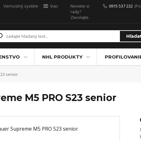
Vernostný systém
Viac
Neviete si
0915 537 232
(Po
rady?
Zavolajte.
Hľada
ŠENSTVO
NHL PRODUKTY
PROFILOVANI
23 senior
reme M5 PRO S23 senior