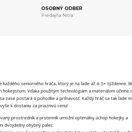
OSOBNÝ ODBER
Predajňa Nitra
každého seniorného hráča, ktorý je na ľade až 4-5× týždenne. 
 hokejistom. Vďaka použitým technológiám a materiálom účinne c
h sa zase postará o pohodlie a priľnavosť. Každý hráč sa tak ľade 
avyše k dostaniu za priaznivú cenu!
vaný prostredník a prstenník umožní optimálny úchop hokejky a
i dvojdielny ohybný palec.