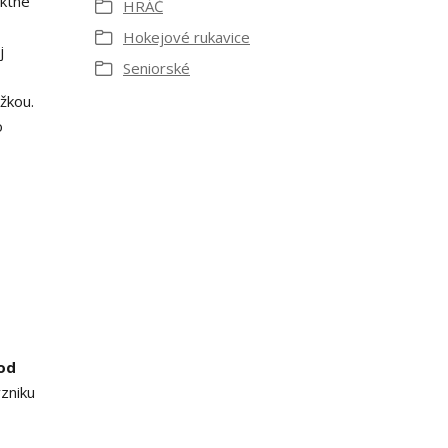
ektne
HRÁČ
Hokejové rukavice
j
Seniorské
žkou.
o
od
vzniku