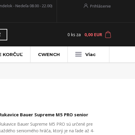
ndelok - Nedeľa 08.00 - 22.00)
Prihlásenie
0
ks
za
0,00 EUR
ť
E KORČUĽ
CWENCH
Viac
Rukavice Bauer Supreme M5 PRO senior
Rukavice Bauer Supreme M5 PRO sú určené pre
každého seniorného hráča, ktorý je na ľade až 4-