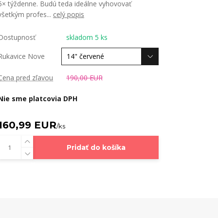
5× týždenne. Budú teda ideálne vyhovovať
všetkým profes...
celý popis
Dostupnosť
skladom 5 ks
Rukavice Nove
Cena pred zľavou
190,00 EUR
Nie sme platcovia DPH
160,99 EUR
/
ks
Pridať do košíka