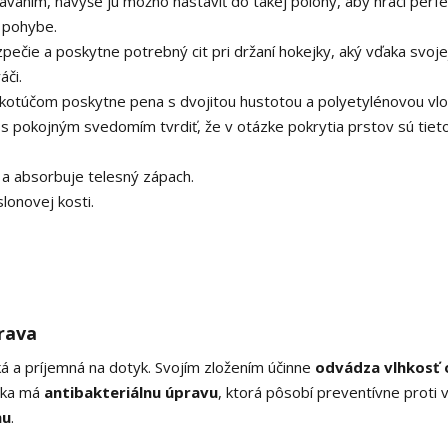
aním, navyše ju možno nastaviť do takej polohy, aby hráči perf
 pohybe.
ečie a poskytne potrebný cit pri držaní hokejky, aký vďaka svoje
áči.
 kotúčom poskytne pena s dvojitou hustotou a polyetylénovou vlo
pokojným svedomím tvrdiť, že v otázke pokrytia prstov sú tiet
a absorbuje telesný zápach.
lonovej kosti.
rava
á a príjemná na dotyk. Svojím zložením účinne
odvádza vlhkosť 
elka má
antibakteriálnu úpravu
, ktorá pôsobí preventívne proti 
hu
.