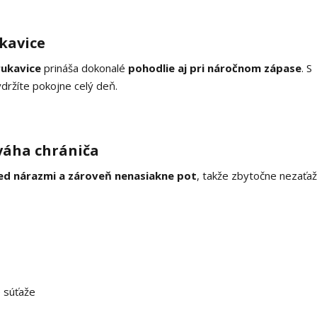
kavice
rukavice
prináša dokonalé
pohodlie aj pri náročnom zápase
. S
držíte pokojne celý deň.
váha chrániča
red nárazmi a zároveň nenasiakne pot
, takže zbytočne nezaťaž
e súťaže