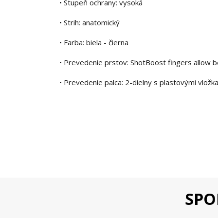
• Stupeň ochrany: vysoká
• Strih: anatomický
• Farba: biela - čierna
• Prevedenie prstov: ShotBoost fingers allow b
• Prevedenie palca: 2-dielny s plastovými vlož
SPO