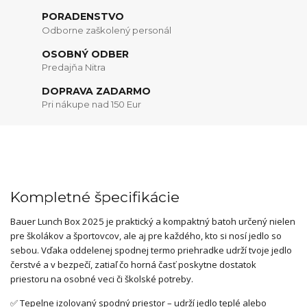
PORADENSTVO
Odborne zaškolený personál
OSOBNÝ ODBER
Predajňa Nitra
DOPRAVA ZADARMO
Pri nákupe nad 150 Eur
Kompletné špecifikácie
Bauer Lunch Box 2025 je praktický a kompaktný batoh určený nielen
pre školákov a športovcov, ale aj pre každého, kto si nosí jedlo so
sebou. Vďaka oddelenej spodnej termo priehradke udrží tvoje jedlo
čerstvé a v bezpečí, zatiaľ čo horná časť poskytne dostatok
priestoru na osobné veci či školské potreby.
✅ Tepelne izolovaný spodný priestor – udrží jedlo teplé alebo