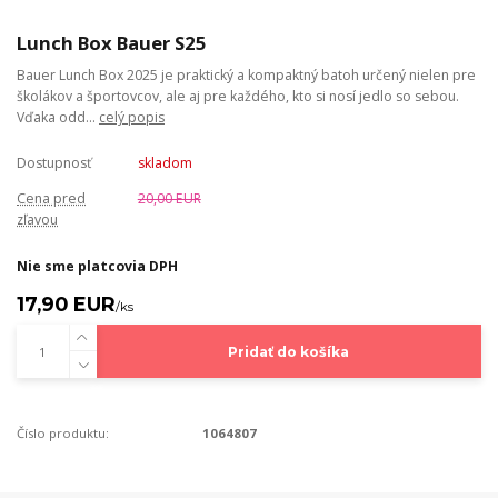
Lunch Box Bauer S25
Bauer Lunch Box 2025 je praktický a kompaktný batoh určený nielen pre
školákov a športovcov, ale aj pre každého, kto si nosí jedlo so sebou.
Vďaka odd...
celý popis
Dostupnosť
skladom
Cena pred
20,00 EUR
zľavou
Nie sme platcovia DPH
17,90 EUR
/
ks
Pridať do košíka
Číslo produktu:
1064807