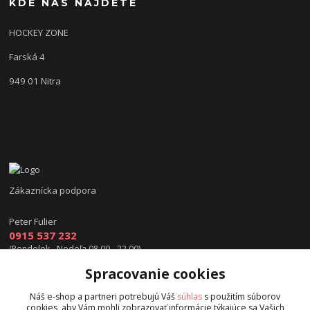
KDE NÁS NÁJDETE
HOCKEY ZONE
Farská 4
949 01 Nitra
Zákaznícka podpora
Peter Fulier
0915 537 232
(Pondelok - Nedeľa 08.00 - 22.00)
Spracovanie cookies
info@hokejexpert.sk
Náš e-shop a partneri potrebujú Váš
súhlas
s použitím súborov
cookies, aby Vám mohli zobrazovať informácie týkajúce sa Vašich