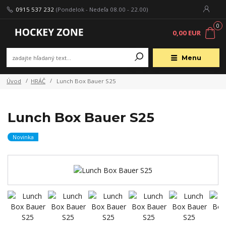
0915 537 232
(Pondelok - Nedeľa 08.00 - 22.00)
0
0,00 EUR
Menu
Úvod
HRÁČ
Lunch Box Bauer S25
Lunch Box Bauer S25
Novinka