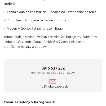
studené
✅ Ľahká a odolná konštrukcia – ideálna na každodenné nosenie
✅ Pohodlné polstrované ramenné popruhy
✅ Moderný športový dizajn s logom Bauer
Tento batoh je skvelou voľbou pre mladých hokejistov, študentov
alebo rodičov, ktorí hľadajú funkčné a štýlové riešenie na
prenášanie desiaty a obedov.
0915 537 232
(Pondelok - Nedeľa 08.00 - 22.00)
info@hokejexpert.sk
Tovar zaradený v kategóriách