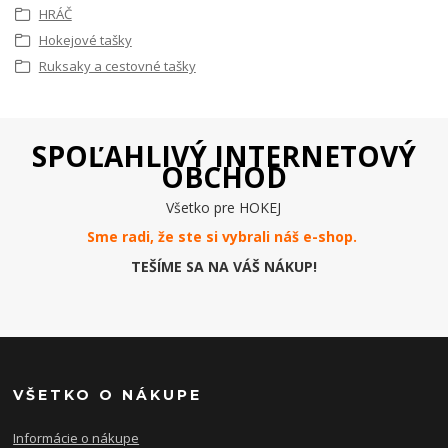
HRÁČ
Hokejové tašky
Ruksaky a cestovné tašky
SPOĽAHLIVÝ INTERNETOVÝ
OBCHOD
Všetko pre HOKEJ
Sme radi, že ste si vybrali náš e-
shop
.
TEŠÍME SA NA VÁŠ NÁKUP!
VŠETKO O NÁKUPE
Informácie o nákupe