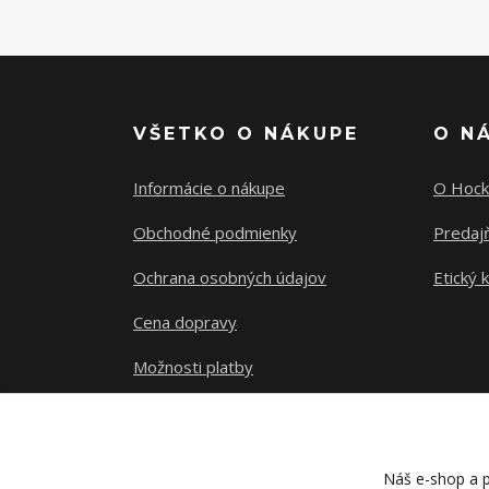
VŠETKO O NÁKUPE
O N
Informácie o nákupe
O Hock
Obchodné podmienky
Predajň
Ochrana osobných údajov
Etický 
Cena dopravy
Možnosti platby
Sledovanie zásielky
Náš e-shop a p