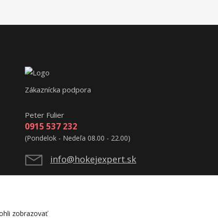
Zákaznícka podpora
Peter Fulier
0915 537 232
(Pondelok - Nedeľa 08.00 - 22.00)
info@hokejexpert.sk
hli zobrazovať