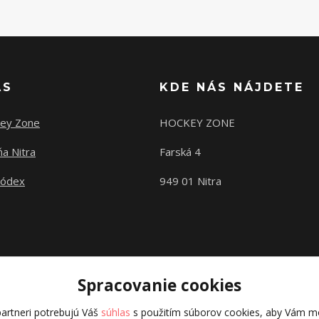
ÁS
KDE NÁS NÁJDETE
ey Zone
HOCKEY ZONE
a Nitra
Farská 4
kódex
949 01 Nitra
Spracovanie cookies
artneri potrebujú Váš
súhlas
s použitím súborov cookies, aby Vám mo