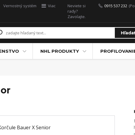
Vernostný systém
Viac
Neviete si
0915 537 232
(Po
rady?
Zavolajte.
Hľada
ŠENSTVO
NHL PRODUKTY
PROFILOVANI
ior