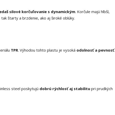
iedaš silové korčuľovanie s dynamickým
. Korčule majú hlbší,
tak štarty a brzdenie, ako aj široké oblúky.
eriálu
TPR
. Výhodou tohto plastu je vysoká
odolnosť a pevnosť
.
nless steel poskytujú
dobrú rýchlosť aj stabilitu
pri prudkých