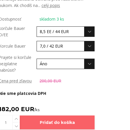
pukom. Ak chodíš na...
celý popis
Dostupnosť
skladom 3 ks
korčule Bauer
D/EE
Korcule Bauer
Prajete si korčule
bezplatne
nabrúsiť?
Cena pred zľavou
200,00 EUR
Nie sme platcovia DPH
182,00 EUR
/
ks
Pridať do košíka