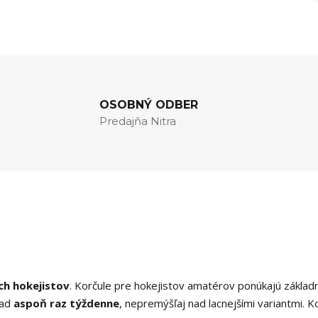
OSOBNÝ ODBER
Predajňa Nitra
ch hokejistov
. Korčule pre hokejistov amatérov ponúkajú základ
ľad
aspoň raz týždenne
, nepremýšľaj nad lacnejšími variantmi. K