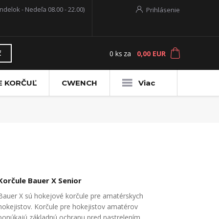
ndelok - Nedeľa 08.00 - 22.00)
Prihlásenie
0
ks
za
0,00 EUR
ť
E KORČUĽ
CWENCH
Viac
Korčule Bauer X Senior
Bauer X sú hokejové korčule pre amatérskych
hokejistov. Korčule pre hokejistov amatérov
ponúkajú základnú ochranu pred nastrelením