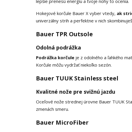
lepšie prenesú energiu a tvoje nohy to ocenia.
Hokejové korčule Bauer X vyber vtedy,
ak str
univerzálny strih a perfektne v nich skombinuješ 
Bauer TPR Outsole
Odolná podrážka
Podrážka korčule
je z odolného a ľahkého mat
Korčule môžu vydržať niekoľko sezón.
Bauer TUUK Stainless steel
Kvalitné nože pre svižnú jazdu
Oceľové nože strednej úrovne Bauer TUUK Stai
zmenách smeru.
Bauer MicroFiber