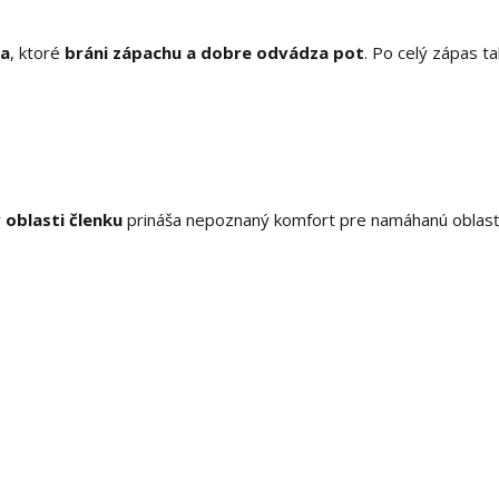
na
, ktoré
bráni zápachu a dobre odvádza pot
. Po celý zápas t
 oblasti členku
prináša nepoznaný komfort pre namáhanú oblasť