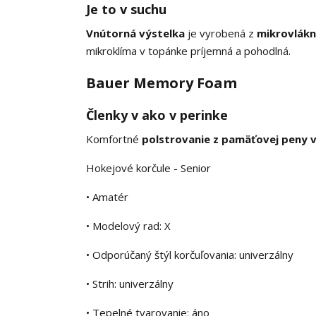
Je to v suchu
Vnútorná výstelka
je vyrobená z
mikrovlák
mikroklíma v topánke príjemná a pohodlná.
Bauer Memory Foam
Členky v ako v perinke
Komfortné
polstrovanie z pamäťovej peny v
Hokejové korčule - Senior
• Amatér
• Modelový rad: X
• Odporúčaný štýl korčuľovania: univerzálny
• Strih: univerzálny
• Tepelné tvarovanie: áno