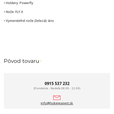
• Holdery: Powerfly
• Nože: FLY-X
• Vymeniteľné nože (železá): áno
Pôvod tovaru
0915 537 232
(Pondelok - Nedeľa 08.00 - 22.00)
info@hokejexpert.sk