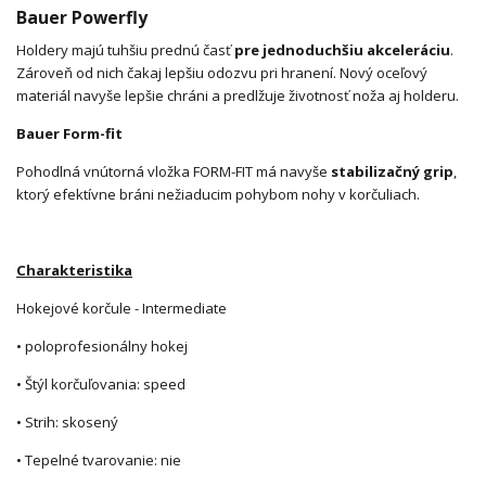
Bauer Powerfly
Holdery majú tuhšiu prednú časť
pre jednoduchšiu akceleráciu
.
Zároveň od nich čakaj lepšiu odozvu pri hranení. Nový oceľový
materiál navyše lepšie chráni a predlžuje životnosť noža aj holderu.
Bauer Form-fit
Pohodlná vnútorná vložka FORM-FIT má navyše
stabilizačný grip
,
ktorý efektívne bráni nežiaducim pohybom nohy v korčuliach.
Charakteristika
Hokejové korčule - Intermediate
• poloprofesionálny hokej
• Štýl korčuľovania: speed
• Strih: skosený
• Tepelné tvarovanie: nie