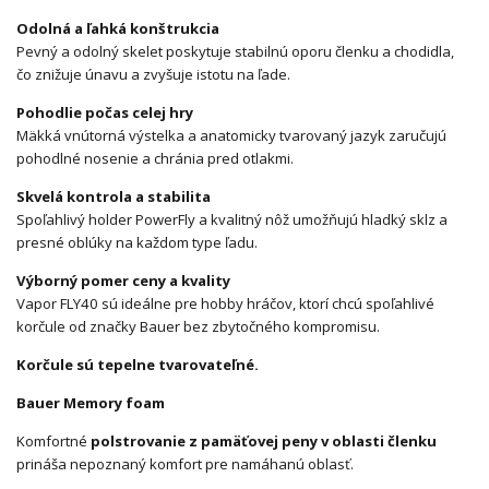
Odolná a ľahká konštrukcia
Pevný a odolný skelet poskytuje stabilnú oporu členku a chodidla,
čo znižuje únavu a zvyšuje istotu na ľade.
Pohodlie počas celej hry
Mäkká vnútorná výstelka a anatomicky tvarovaný jazyk zaručujú
pohodlné nosenie a chránia pred otlakmi.
Skvelá kontrola a stabilita
Spoľahlivý holder PowerFly a kvalitný nôž umožňujú hladký sklz a
presné oblúky na každom type ľadu.
Výborný pomer ceny a kvality
Vapor FLY40 sú ideálne pre hobby hráčov, ktorí chcú spoľahlivé
korčule od značky Bauer bez zbytočného kompromisu.
Korčule sú tepelne tvarovateľné.
Bauer Memory foam
Komfortné
polstrovanie z pamäťovej peny v oblasti členku
prináša nepoznaný komfort pre namáhanú oblasť.