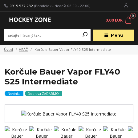
0915 537 232
(Pondelok - Nedeľa 08.00 - 22.00)
0
0,00 EUR
Menu
Úvod
HRÁČ
Korčule Bauer Vapor FLY40 S25 Intermediate
Korčule Bauer Vapor FLY40
S25 Intermediate
Novinka
Doprava ZADARMO