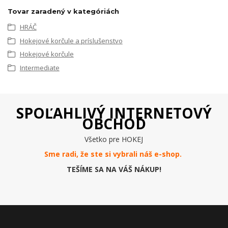
Tovar zaradený v kategóriách
HRÁČ
Hokejové korčule a príslušenstvo
Hokejové korčule
Intermediate
SPOĽAHLIVÝ INTERNETOVÝ
OBCHOD
Všetko pre HOKEJ
Sme radi, že ste si vybrali náš e-
shop
.
TEŠÍME SA NA VÁŠ NÁKUP!