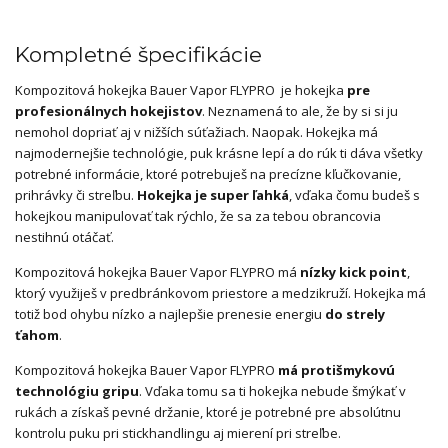
Kompletné špecifikácie
Kompozitová hokejka Bauer Vapor FLYPRO je hokejka
pre
profesionálnych hokejistov
. Neznamená to ale, že by si si ju
nemohol dopriať aj v nižších súťažiach. Naopak. Hokejka má
najmodernejšie technológie, puk krásne lepí a do rúk ti dáva všetky
potrebné informácie, ktoré potrebuješ na precízne kľučkovanie,
prihrávky či streľbu.
Hokejka je super ľahká
, vďaka čomu budeš s
hokejkou manipulovať tak rýchlo, že sa za tebou obrancovia
nestihnú otáčať.
Kompozitová hokejka Bauer Vapor FLYPRO má
nízky kick point
,
ktorý využiješ v predbránkovom priestore a medzikruží. Hokejka má
totiž bod ohybu nízko a najlepšie prenesie energiu
do strely
ťahom
.
Kompozitová hokejka Bauer Vapor FLYPRO
má protišmykovú
technológiu gripu
. Vďaka tomu sa ti hokejka nebude šmýkať v
rukách a získaš pevné držanie, ktoré je potrebné pre absolútnu
kontrolu puku pri stickhandlingu aj mierení pri streľbe.