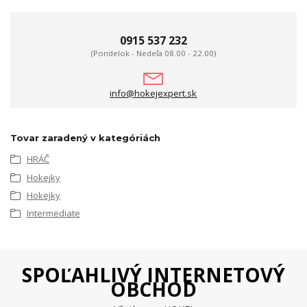
0915 537 232
(Pondelok - Nedeľa 08.00 - 22.00)
info@hokejexpert.sk
Tovar zaradený v kategóriách
HRÁČ
Hokejky
Hokejky
Intermediate
SPOĽAHLIVÝ INTERNETOVÝ
OBCHOD