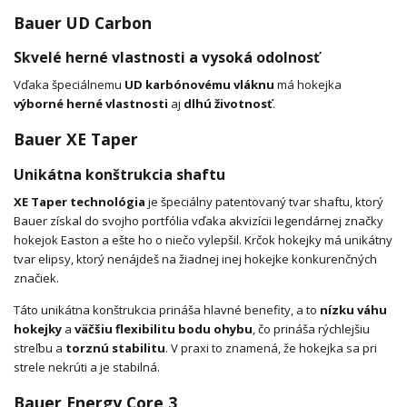
Bauer UD Carbon
Skvelé herné vlastnosti a vysoká odolnosť
Vďaka špeciálnemu
UD karbónovému vláknu
má hokejka
výborné herné vlastnosti
aj
dlhú životnosť
.
Bauer XE Taper
Unikátna konštrukcia shaftu
XE Taper technológia
je špeciálny patentovaný tvar shaftu, ktorý
Bauer získal do svojho portfólia vďaka akvizícii legendárnej značky
hokejok Easton a ešte ho o niečo vylepšil. Krčok hokejky má unikátny
tvar elipsy, ktorý nenájdeš na žiadnej inej hokejke konkurenčných
značiek.
Táto unikátna konštrukcia prináša hlavné benefity, a to
nízku váhu
hokejky
a
väčšiu flexibilitu bodu ohybu
, čo prináša rýchlejšiu
streľbu a
torznú stabilitu
. V praxi to znamená, že hokejka sa pri
strele nekrúti a je stabilná.
Bauer Energy Core 3