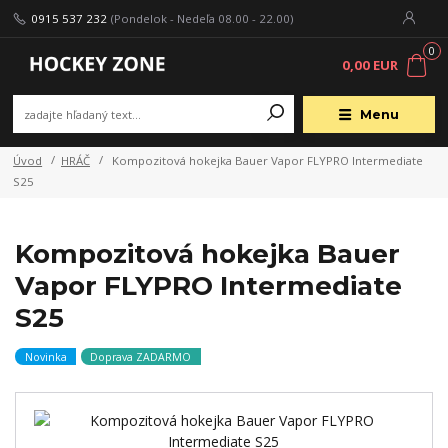
0915 537 232
(Pondelok - Nedeľa 08.00 - 22.00)
0
0,00 EUR
Menu
Úvod
HRÁČ
Kompozitová hokejka Bauer Vapor FLYPRO Intermediate
S25
Kompozitová hokejka Bauer
Vapor FLYPRO Intermediate
S25
Novinka
Doprava ZADARMO