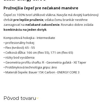
Pružnejšia čepeľ pre nečakané manévre
Čepeľ zo 100% tvorí uhlíkové vlákna. Navyše má dvojitý karbónový
chrbát
pre lepšie pruženie
, vďaka čomu brankár nestihne
zareagovať na
nečakané zakončenie
. Rovnako dobre zvláda
kombináciu na jeden dotyk
.
Kompozitová hokejka - Intermediate
• profesionálny hokej
• Flex (tvrdosť): 65 - 55
• Celková dĺžka: 166 cm (flex 55), 171 cm (flex 65)
• nízky bod vyváženia
• Geometria profilu shaftu: R - Geometria guľatá - XE Taper
• Protišmyková technológia gripu: áno
• Materiál čepele: Bauer 15K Carbon - ENERGY CORE 3
Pôvod tovaru