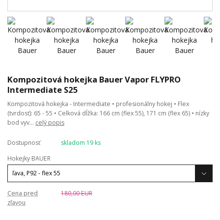
Kompozitová hokejka Bauer Vapor FLYPRO
Intermediate S25
Kompozitová hokejka - Intermediate • profesionálny hokej • Flex
(tvrdosť): 65 - 55 • Celková dĺžka: 166 cm (flex 55), 171 cm (flex 65) • nízky
bod vyv...
celý popis
Dostupnosť
skladom 19 ks
Hokejky BAUER
Cena pred
180,00 EUR
zľavou