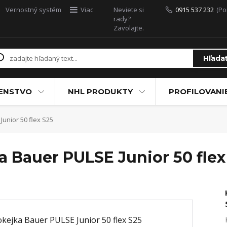
Vernostný systém
Viac
Neviete si
0915 537 232
(Po
rady?
Zavolajte.
Hľada
ŠENSTVO
NHL PRODUKTY
PROFILOVANI
unior 50 flex S25
 Bauer PULSE Junior 50 flex