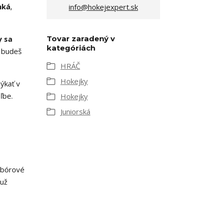
hká
,
info@hokejexpert.sk
y sa
Tovar zaradený v
kategóriách
k budeš
HRÁČ
Hokejky
ýkať v
ľbe.
Hokejky
Juniorská
 bórové
 už