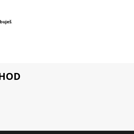
buješ
.
CHOD