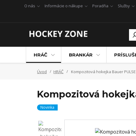
O nás
Informácie o nákupe
Poradňa
Služby
HRÁČ
BRANKÁR
PRÍSLU
Úvod
HRÁČ
Kompozitová hokejka Bauer PULSE J
Kompozitová hokejka
Novinka