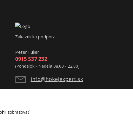
Zákaznícka podpora
Peter Fulier
0915 537 232
(Pondelok - Nedeľa 08.00 - 22.00)
info@hokejexpert.sk
hli zobrazovať