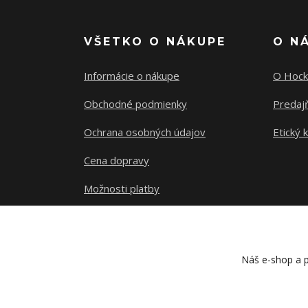
VŠETKO O NÁKUPE
O N
Informácie o nákupe
O Hock
Obchodné podmienky
Predajň
Ochrana osobných údajov
Etický 
Cena dopravy
Možnosti platby
Sledovanie zásielky
Náš e-shop a p