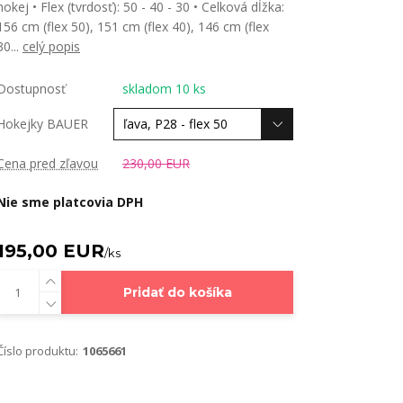
hokej • Flex (tvrdosť): 50 - 40 - 30 • Celková dĺžka:
156 cm (flex 50), 151 cm (flex 40), 146 cm (flex
30...
celý popis
Dostupnosť
skladom 10 ks
Hokejky BAUER
Cena pred zľavou
230,00 EUR
Nie sme platcovia DPH
195,00 EUR
/
ks
Pridať do košíka
Číslo produktu:
1065661