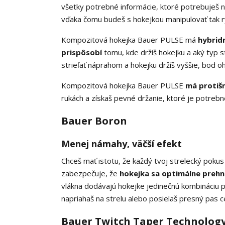
všetky potrebné informácie, ktoré potrebuješ na
vďaka čomu budeš s hokejkou manipulovať tak rý
Kompozitová hokejka Bauer PULSE má
hybridn
prispôsobí
tomu, kde držíš hokejku a aký typ st
strieľať náprahom a hokejku držíš vyššie, bod o
Kompozitová hokejka Bauer PULSE
má protiš
rukách a získaš pevné držanie, ktoré je potrebné
Bauer Boron
Menej námahy, väčší efekt
Chceš mať istotu, že každý tvoj strelecký poku
zabezpečuje, že
hokejka sa optimálne preh
vlákna dodávajú hokejke jedinečnú kombináciu p
napriahaš na strelu alebo posielaš presný pas c
Bauer Twitch Taper Technolog