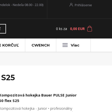
ndelok - Nedeľa 08.00 - 22.00)
Prihlásenie
0
ks
za
0,00 EUR
ť
E KORČUĽ
CWENCH
Viac
 S25
Kompozitová hokejka Bauer PULSE Junior
50 flex S25
Kompozitová hokejka - Junior • profesionálny