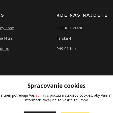
ÁS
KDE NÁS NÁJDETE
ey Zone
HOCKEY ZONE
a Nitra
Farská 4
kódex
949 01 Nitra
Spracovanie cookies
artneri potrebujú Váš
súhlas
s použitím súborov cookies, aby Vám mo
informácie týkajúce sa Vašich záujmov.