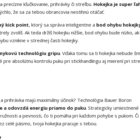
 precízne kľučkovanie, prihrávky či streľbu.
Hokejka je super ľa
chlo, že sa za tebou obrancovia nestihnú otáčať.
ý kick point
, ktorý sa správa inteligentne a
bod ohybu hokejk
rely zvolíš. Ak teda držíš hokejku nižšie, bod ohybu bude nízko, a
hybu vznikne v strednej časti hokejky.
mykovú technológiu gripu
. Vďaka tomu sa ti hokejka nebude šm
 pre absolútnu kontrolu puku pri stickhandlingu aj mierení pri stre
s a prihrávka majú maximálny účinok? Technológia Bauer Boron
ne a odovzdá energiu priamo do puku
. Strategicky umiestnené
ružnosti a pevnosti, čo ti pomáha pri každom pohybe s pukom. Či
ez celé pásmo, tvoja hokejka pracuje s tebou.
y