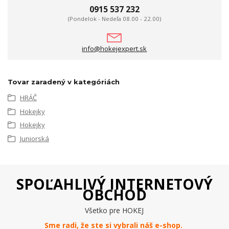
0915 537 232
(Pondelok - Nedeľa 08.00 - 22.00)
info@hokejexpert.sk
Tovar zaradený v kategóriách
HRÁČ
Hokejky
Hokejky
Juniorská
SPOĽAHLIVÝ INTERNETOVÝ
OBCHOD
Všetko pre HOKEJ
Sme radi, že ste si vybrali náš e-
shop
.