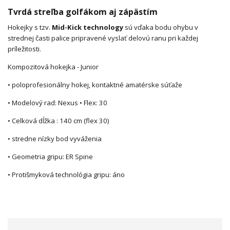
Tvrdá streľba golfákom aj zápästím
Hokejky s tzv.
Mid-Kick technology
sú vďaka bodu ohybu v
strednej časti palice pripravené vyslať delovú ranu pri každej
príležitosti.
Kompozitová hokejka - Junior
• poloprofesionálny hokej, kontaktné amatérske súťaže
• Modelový rad: Nexus • Flex: 30
• Celková dĺžka : 140 cm (flex 30)
• stredne nízky bod vyváženia
• Geometria gripu: ER Spine
• Protišmyková technológia gripu: áno