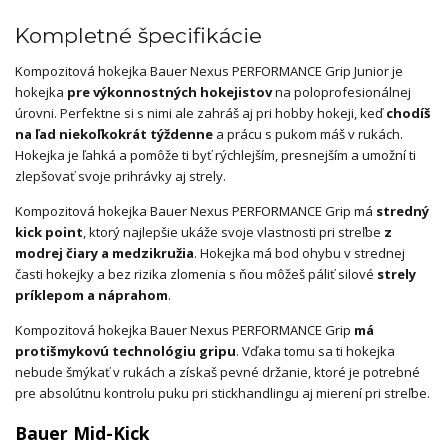
Kompletné špecifikácie
Kompozitová hokejka Bauer Nexus PERFORMANCE Grip Junior je
hokejka
pre výkonnostných hokejistov
na poloprofesionálnej
úrovni. Perfektne si s nimi ale zahráš aj pri hobby hokeji, keď
chodíš
na ľad niekoľkokrát týždenne
a prácu s pukom máš v rukách.
Hokejka je ľahká a pomôže ti byť rýchlejším, presnejším a umožní ti
zlepšovať svoje prihrávky aj strely.
Kompozitová hokejka Bauer Nexus PERFORMANCE Grip má
stredný
kick point
, ktorý najlepšie ukáže svoje vlastnosti pri streľbe
z
modrej čiary a medzikružia
. Hokejka má bod ohybu v strednej
časti hokejky a bez rizika zlomenia s ňou môžeš páliť silové
strely
príklepom a náprahom
.
Kompozitová hokejka Bauer Nexus PERFORMANCE Grip
má
protišmykovú technológiu gripu
. Vďaka tomu sa ti hokejka
nebude šmýkať v rukách a získaš pevné držanie, ktoré je potrebné
pre absolútnu kontrolu puku pri stickhandlingu aj mierení pri streľbe.
Bauer Mid-Kick